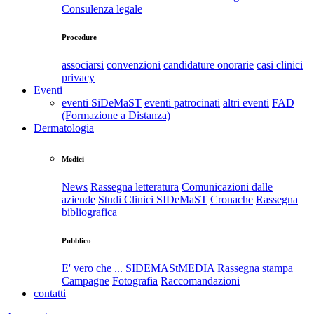
Consulenza legale
Procedure
associarsi
convenzioni
candidature onorarie
casi clinici
privacy
Eventi
eventi SiDeMaST
eventi patrocinati
altri eventi
FAD
(Formazione a Distanza)
Dermatologia
Medici
News
Rassegna letteratura
Comunicazioni dalle
aziende
Studi Clinici SIDeMaST
Cronache
Rassegna
bibliografica
Pubblico
E' vero che ...
SIDEMAStMEDIA
Rassegna stampa
Campagne
Fotografia
Raccomandazioni
contatti