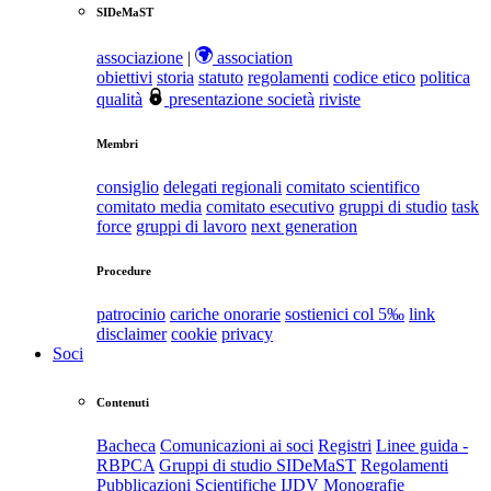
SIDeMaST
associazione
|
association
obiettivi
storia
statuto
regolamenti
codice etico
politica
qualità
presentazione società
riviste
Membri
consiglio
delegati regionali
comitato scientifico
comitato media
comitato esecutivo
gruppi di studio
task
force
gruppi di lavoro
next generation
Procedure
patrocinio
cariche onorarie
sostienici col 5‰
link
disclaimer
cookie
privacy
Soci
Contenuti
Bacheca
Comunicazioni ai soci
Registri
Linee guida -
RBPCA
Gruppi di studio SIDeMaST
Regolamenti
Pubblicazioni Scientifiche
IJDV
Monografie