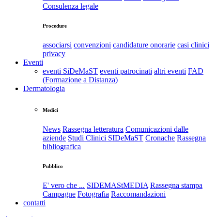
Consulenza legale
Procedure
associarsi
convenzioni
candidature onorarie
casi clinici
privacy
Eventi
eventi SiDeMaST
eventi patrocinati
altri eventi
FAD
(Formazione a Distanza)
Dermatologia
Medici
News
Rassegna letteratura
Comunicazioni dalle
aziende
Studi Clinici SIDeMaST
Cronache
Rassegna
bibliografica
Pubblico
E' vero che ...
SIDEMAStMEDIA
Rassegna stampa
Campagne
Fotografia
Raccomandazioni
contatti