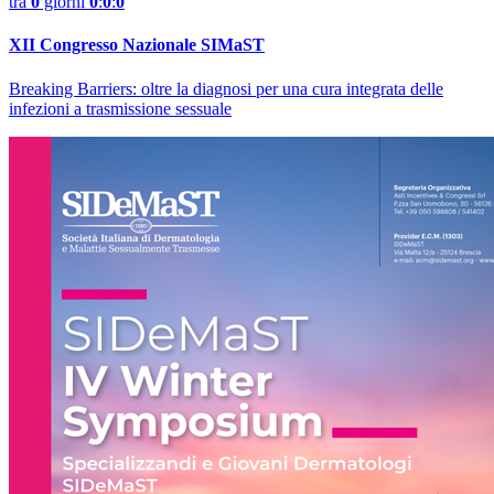
tra
0
giorni
0
:
0
:
0
XII Congresso Nazionale SIMaST
Breaking Barriers: oltre la diagnosi per una cura integrata delle
infezioni a trasmissione sessuale