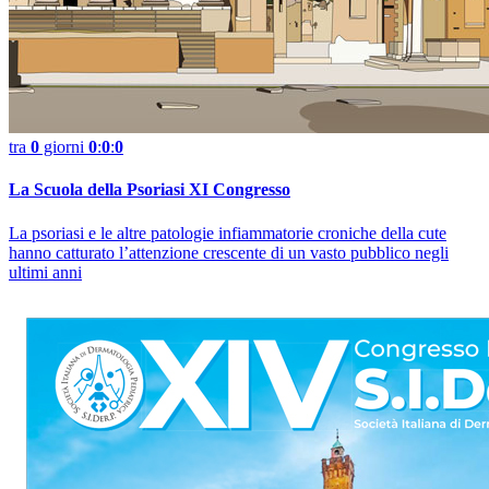
tra
0
giorni
0
:
0
:
0
La Scuola della Psoriasi XI Congresso
La psoriasi e le altre patologie infiammatorie croniche della cute
hanno catturato l’attenzione crescente di un vasto pubblico negli
ultimi anni