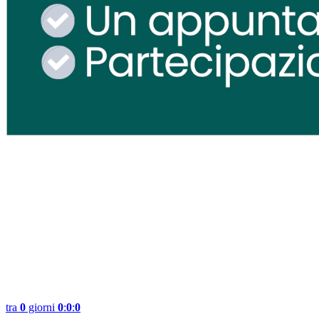
tra
0
giorni
0
:
0
:
0