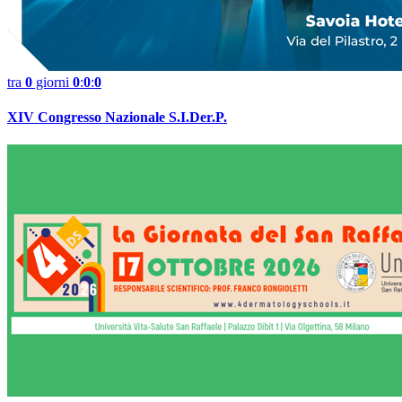
tra
0
giorni
0
:
0
:
0
XIV Congresso Nazionale S.I.Der.P.