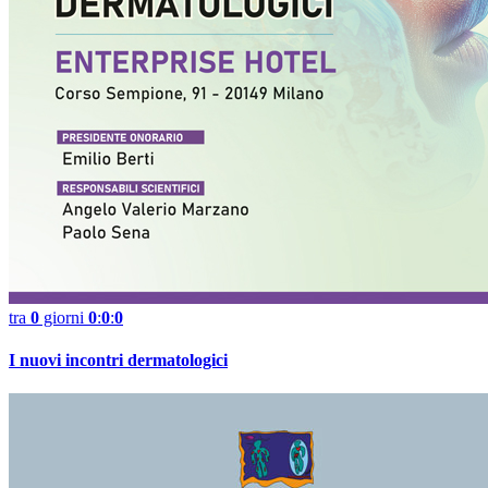
tra
0
giorni
0
:
0
:
0
I nuovi incontri dermatologici