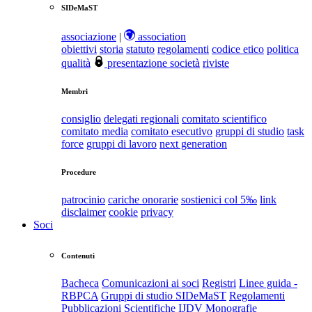
SIDeMaST
associazione
|
association
obiettivi
storia
statuto
regolamenti
codice etico
politica
qualità
presentazione società
riviste
Membri
consiglio
delegati regionali
comitato scientifico
comitato media
comitato esecutivo
gruppi di studio
task
force
gruppi di lavoro
next generation
Procedure
patrocinio
cariche onorarie
sostienici col 5‰
link
disclaimer
cookie
privacy
Soci
Contenuti
Bacheca
Comunicazioni ai soci
Registri
Linee guida -
RBPCA
Gruppi di studio SIDeMaST
Regolamenti
Pubblicazioni Scientifiche
IJDV
Monografie