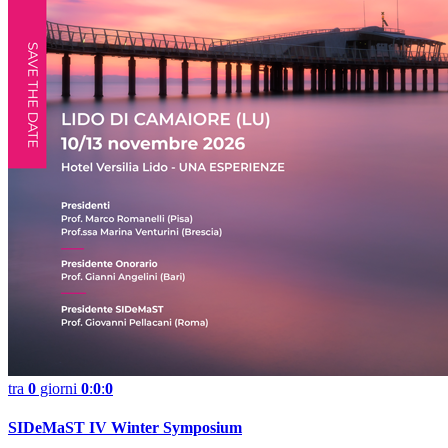
tra
0
giorni
0
:
0
:
0
SIDeMaST IV Winter Symposium