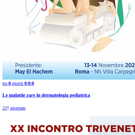
tra
0
giorni
0
:
0
:
0
Le malattie rare in dermatologia pediatrica
e
21
giornate