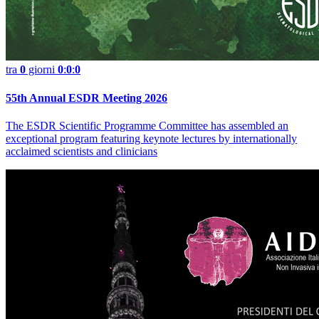
tra
0
giorni
0
:
0
:
0
55th Annual ESDR Meeting 2026
The ESDR Scientific Programme Committee has assembled an
exceptional program featuring keynote lectures by internationally
acclaimed scientists and clinicians