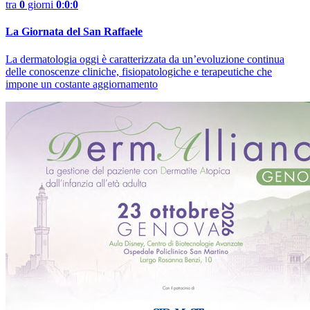
tra
0
giorni
0
:
0
:
0
La Giornata del San Raffaele
La dermatologia oggi è caratterizzata da un’evoluzione continua
delle conoscenze cliniche, fisiopatologiche e terapeutiche che
impone un costante aggiornamento