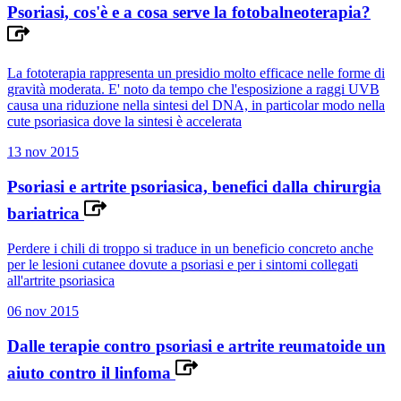
Psoriasi, cos'è e a cosa serve la fotobalneoterapia?
La fototerapia rappresenta un presidio molto efficace nelle forme di
gravità moderata. E' noto da tempo che l'esposizione a raggi UVB
causa una riduzione nella sintesi del DNA, in particolar modo nella
cute psoriasica dove la sintesi è accelerata
13 nov 2015
Psoriasi e artrite psoriasica, benefici dalla chirurgia
bariatrica
Perdere i chili di troppo si traduce in un beneficio concreto anche
per le lesioni cutanee dovute a psoriasi e per i sintomi collegati
all'artrite psoriasica
06 nov 2015
Dalle terapie contro psoriasi e artrite reumatoide un
aiuto contro il linfoma