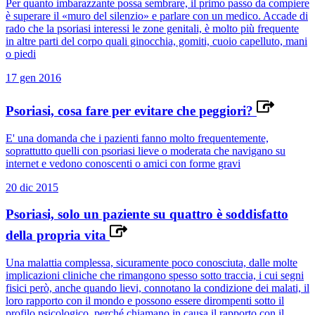
Per quanto imbarazzante possa sembrare, il primo passo da compiere
è superare il «muro del silenzio» e parlare con un medico. Accade di
rado che la psoriasi interessi le zone genitali, è molto più frequente
in altre parti del corpo quali ginocchia, gomiti, cuoio capelluto, mani
o piedi
17 gen 2016
Psoriasi, cosa fare per evitare che peggiori?
E' una domanda che i pazienti fanno molto frequentemente,
soprattutto quelli con psoriasi lieve o moderata che navigano su
internet e vedono conoscenti o amici con forme gravi
20 dic 2015
Psoriasi, solo un paziente su quattro è soddisfatto
della propria vita
Una malattia complessa, sicuramente poco conosciuta, dalle molte
implicazioni cliniche che rimangono spesso sotto traccia, i cui segni
fisici però, anche quando lievi, connotano la condizione dei malati, il
loro rapporto con il mondo e possono essere dirompenti sotto il
profilo psicologico, perché chiamano in causa il rapporto con il