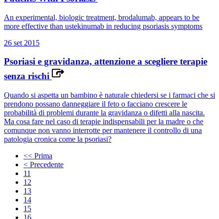
An experimental, biologic treatment, brodalumab, appears to be
more effective than ustekinumab in reducing psoriasis symptoms
26 set 2015
Psoriasi e gravidanza, attenzione a scegliere terapie
senza rischi
Quando si aspetta un bambino è naturale chiedersi se i farmaci che si
prendono possano danneggiare il feto o facciano crescere le
probabilità di problemi durante la gravidanza o difetti alla nascita.
Ma cosa fare nel caso di terapie indispensabili per la madre o che
comunque non vanno interrotte per mantenere il controllo di una
patologia cronica come la psoriasi?
<< Prima
< Precedente
11
12
13
14
15
16