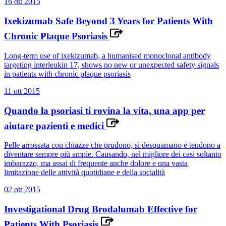
16 ott 2015
Ixekizumab Safe Beyond 3 Years for Patients With
Chronic Plaque Psoriasis
Long-term use of ixekizumab, a humanised monoclonal antibody
targeting interleukin 17, shows no new or unexpected safety signals
in patients with chronic plaque psoriasis
11 ott 2015
Quando la psoriasi ti rovina la vita, una app per
aiutare pazienti e medici
Pelle arrossata con chiazze che prudono, si desquamano e tendono a
diventare sempre più ampie. Causando, nel migliore dei casi soltanto
imbarazzo, ma assai di frequente anche dolore e una vasta
limitazione delle attività quotidiane e della socialità
02 ott 2015
Investigational Drug Brodalumab Effective for
Patients With Psoriasis