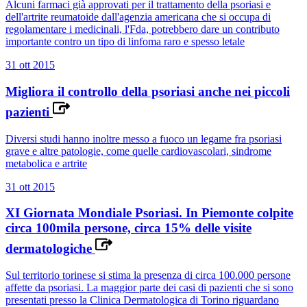
Alcuni farmaci già approvati per il trattamento della psoriasi e
dell'artrite reumatoide dall'agenzia americana che si occupa di
regolamentare i medicinali, l'Fda, potrebbero dare un contributo
importante contro un tipo di linfoma raro e spesso letale
31 ott 2015
Migliora il controllo della psoriasi anche nei piccoli
pazienti
Diversi studi hanno inoltre messo a fuoco un legame fra psoriasi
grave e altre patologie, come quelle cardiovascolari, sindrome
metabolica e artrite
31 ott 2015
XI Giornata Mondiale Psoriasi. In Piemonte colpite
circa 100mila persone, circa 15% delle visite
dermatologiche
Sul territorio torinese si stima la presenza di circa 100.000 persone
affette da psoriasi. La maggior parte dei casi di pazienti che si sono
presentati presso la Clinica Dermatologica di Torino riguardano