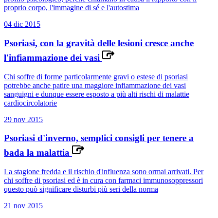
proprio corpo, l'immagine di sé e l'autostima
04 dic 2015
Psoriasi, con la gravità delle lesioni cresce anche
l'infiammazione dei vasi
Chi soffre di forme particolarmente gravi o estese di psoriasi
potrebbe anche patire una maggiore infiammazione dei vasi
sanguigni e dunque essere esposto a più alti rischi di malattie
cardiocircolatorie
29 nov 2015
Psoriasi d'inverno, semplici consigli per tenere a
bada la malattia
La stagione fredda e il rischio d'influenza sono ormai arrivati. Per
chi soffre di psoriasi ed è in cura con farmaci immunosoppressori
questo può significare disturbi più seri della norma
21 nov 2015