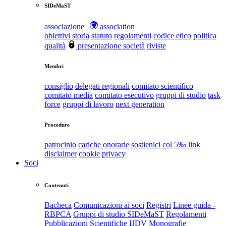
SIDeMaST
associazione
|
association
obiettivi
storia
statuto
regolamenti
codice etico
politica
qualità
presentazione società
riviste
Membri
consiglio
delegati regionali
comitato scientifico
comitato media
comitato esecutivo
gruppi di studio
task
force
gruppi di lavoro
next generation
Procedure
patrocinio
cariche onorarie
sostienici col 5‰
link
disclaimer
cookie
privacy
Soci
Contenuti
Bacheca
Comunicazioni ai soci
Registri
Linee guida -
RBPCA
Gruppi di studio SIDeMaST
Regolamenti
Pubblicazioni Scientifiche
IJDV
Monografie