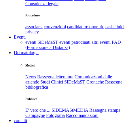
Consulenza legale
Procedure
associarsi
convenzioni
candidature onorarie
casi clinici
privacy
Eventi
eventi SiDeMaST
eventi patrocinati
altri eventi
FAD
(Formazione a Distanza)
Dermatologia
Medici
News
Rassegna letteratura
Comunicazioni dalle
aziende
Studi Clinici SIDeMaST
Cronache
Rassegna
bibliografica
Pubblico
E' vero che ...
SIDEMAStMEDIA
Rassegna stampa
Campagne
Fotografia
Raccomandazioni
contatti