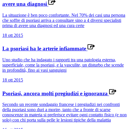
avere una diagnosi
La situazione è ben poco confortante. Nel 70% dei casi una persona
che soffre di psoriasi arriva a consultare sino a 4 diversi specialisti
prima di avere una diagnosi ed una cura certe
18 ott 2015
La psoriasi ha le arterie infiammate
Uno studio che ha indagato i rapporti tra una patologia esterna,
superficiale, come la psoriasi, e la vasculite, un disturbo che scende
in profondità, fino ai vasi sanguigni
18 ott 2015
Psoriasi, ancora molti pregiudizi e ignoranza
Secondo un recente sondaggio francese i pregiudizi nei confronti
della psoriasi sono duri a morire, tanto che a fronte di scarse
conoscenze in materia si preferisce evitare ogni contatto fisico (e non
solo) con chi porta sulla pelle le lesioni tipiche della malattia