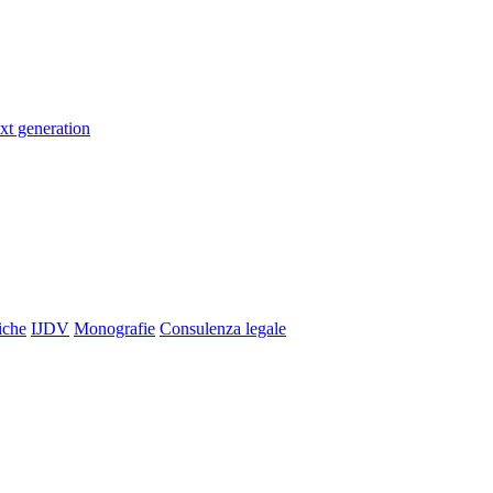
xt generation
iche
IJDV
Monografie
Consulenza legale