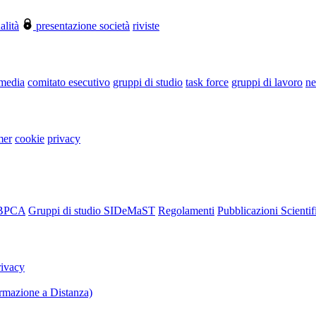
alità
presentazione società
riviste
 media
comitato esecutivo
gruppi di studio
task force
gruppi di lavoro
ne
mer
cookie
privacy
RBPCA
Gruppi di studio SIDeMaST
Regolamenti
Pubblicazioni Scientif
rivacy
mazione a Distanza)