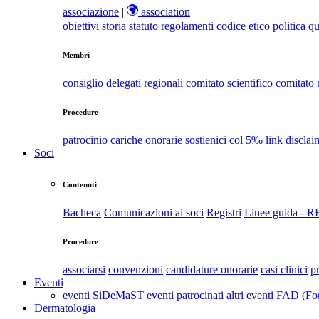
associazione
|
association
obiettivi
storia
statuto
regolamenti
codice etico
politica qu
Membri
consiglio
delegati regionali
comitato scientifico
comitato
Procedure
patrocinio
cariche onorarie
sostienici col 5‰
link
disclai
Soci
Contenuti
Bacheca
Comunicazioni ai soci
Registri
Linee guida - 
Procedure
associarsi
convenzioni
candidature onorarie
casi clinici
p
Eventi
eventi SiDeMaST
eventi patrocinati
altri eventi
FAD (For
Dermatologia