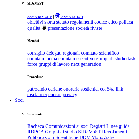
SIDeMaST
associazione
|
association
obiettivi
storia
statuto
regolamenti
codice etico
politica
qualità
presentazione società
riviste
Membri
consiglio
delegati regionali
comitato scientifico
comitato media
comitato esecutivo
gruppi di studio
task
force
gruppi di lavoro
next generation
Procedure
patrocinio
cariche onorarie
sostienici col 5‰
link
disclaimer
cookie
privacy
Soci
Contenuti
Bacheca
Comunicazioni ai soci
Registri
Linee guida -
RBPCA
Gruppi di studio SIDeMaST
Regolamenti
Pubblicazioni Scientifiche
IJDV
Monografie