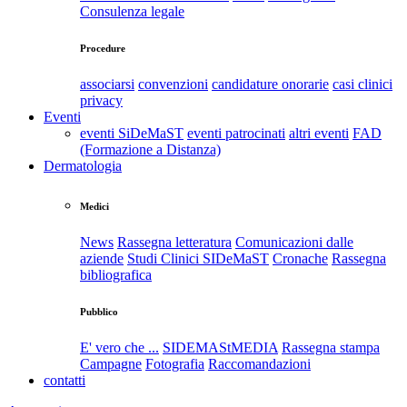
Consulenza legale
Procedure
associarsi
convenzioni
candidature onorarie
casi clinici
privacy
Eventi
eventi SiDeMaST
eventi patrocinati
altri eventi
FAD
(Formazione a Distanza)
Dermatologia
Medici
News
Rassegna letteratura
Comunicazioni dalle
aziende
Studi Clinici SIDeMaST
Cronache
Rassegna
bibliografica
Pubblico
E' vero che ...
SIDEMAStMEDIA
Rassegna stampa
Campagne
Fotografia
Raccomandazioni
contatti