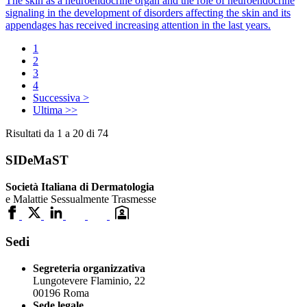
The skin as a neuroendocrine organ and the role of neuroendocrine
signaling in the development of disorders affecting the skin and its
appendages has received increasing attention in the last years.
1
2
3
4
Successiva >
Ultima >>
Risultati da 1 a 20 di 74
SIDeMaST
Società Italiana di Dermatologia
e Malattie Sessualmente Trasmesse
Sedi
Segreteria organizzativa
Lungotevere Flaminio, 22
00196 Roma
Sede legale