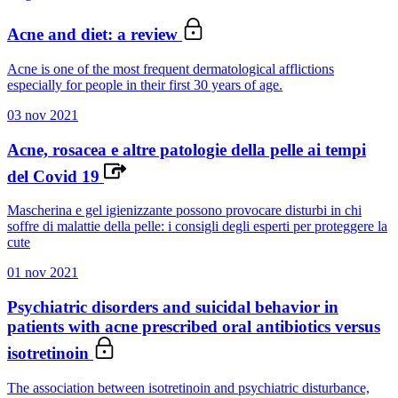
Acne and diet: a review
Acne is one of the most frequent dermatological afflictions
especially for people in their first 30 years of age.
03 nov 2021
Acne, rosacea e altre patologie della pelle ai tempi
del Covid 19
Mascherina e gel igienizzante possono provocare disturbi in chi
soffre di malattie della pelle: i consigli degli esperti per proteggere la
cute
01 nov 2021
Psychiatric disorders and suicidal behavior in
patients with acne prescribed oral antibiotics versus
isotretinoin
The association between isotretinoin and psychiatric disturbance,