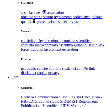
SIDeMaST
associazione
|
association
obiettivi
storia
statuto
regolamenti
codice etico
politica
qualità
presentazione società
riviste
Membri
consiglio
delegati regionali
comitato scientifico
comitato media
comitato esecutivo
gruppi di studio
task
force
gruppi di lavoro
next generation
Procedure
patrocinio
cariche onorarie
sostienici col 5‰
link
disclaimer
cookie
privacy
Soci
Contenuti
Bacheca
Comunicazioni ai soci
Registri
Linee guida -
RBPCA
Gruppi di studio SIDeMaST
Regolamenti
Pubblicazioni Scientifiche
IJDV
Monografie