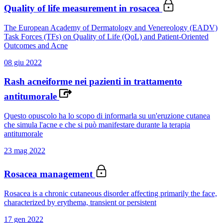
Quality of life measurement in rosacea
The European Academy of Dermatology and Venereology (EADV)
Task Forces (TFs) on Quality of Life (QoL) and Patient-Oriented
Outcomes and Acne
08 giu 2022
Rash acneiforme nei pazienti in trattamento
antitumorale
Questo opuscolo ha lo scopo di informarla su un'eruzione cutanea
che simula l'acne e che si può manifestare durante la terapia
antitumorale
23 mag 2022
Rosacea management
Rosacea is a chronic cutaneous disorder affecting primarily the face,
characterized by erythema, transient or persistent
17 gen 2022