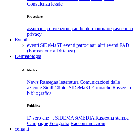
Consulenza legale
Procedure
associarsi
convenzioni
candidature onorarie
casi clinici
privacy
Eventi
eventi SiDeMaST
eventi patrocinati
altri eventi
FAD
(Formazione a Distanza)
Dermatologia
Medici
News
Rassegna letteratura
Comunicazioni dalle
aziende
Studi Clinici SIDeMaST
Cronache
Rassegna
bibliografica
Pubblico
E' vero che ...
SIDEMAStMEDIA
Rassegna stampa
Campagne
Fotografia
Raccomandazioni
contatti