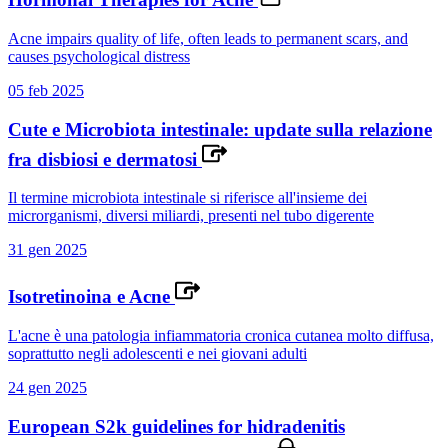
Acne impairs quality of life, often leads to permanent scars, and
causes psychological distress
05 feb 2025
Cute e Microbiota intestinale: update sulla relazione
fra disbiosi e dermatosi
Il termine microbiota intestinale si riferisce all'insieme dei
microrganismi, diversi miliardi, presenti nel tubo digerente
31 gen 2025
Isotretinoina e Acne
L'acne è una patologia infiammatoria cronica cutanea molto diffusa,
soprattutto negli adolescenti e nei giovani adulti
24 gen 2025
European S2k guidelines for hidradenitis