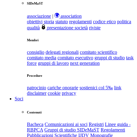
SIDeMaST
associazione
|
association
obiettivi
storia
statuto
regolamenti
codice etico
politica
qualità
presentazione società
riviste
Membri
consiglio
delegati regionali
comitato scientifico
comitato media
comitato esecutivo
gruppi di studio
task
force
gruppi di lavoro
next generation
Procedure
patrocinio
cariche onorarie
sostienici col 5‰
link
disclaimer
cookie
privacy
Soci
Contenuti
Bacheca
Comunicazioni ai soci
Registri
Linee guida -
RBPCA
Gruppi di studio SIDeMaST
Regolamenti
Pubblicazioni Scientifiche
IJDV
Monografie