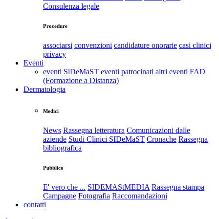
Consulenza legale
Procedure
associarsi
convenzioni
candidature onorarie
casi clinici
privacy
Eventi
eventi SiDeMaST
eventi patrocinati
altri eventi
FAD
(Formazione a Distanza)
Dermatologia
Medici
News
Rassegna letteratura
Comunicazioni dalle
aziende
Studi Clinici SIDeMaST
Cronache
Rassegna
bibliografica
Pubblico
E' vero che ...
SIDEMAStMEDIA
Rassegna stampa
Campagne
Fotografia
Raccomandazioni
contatti