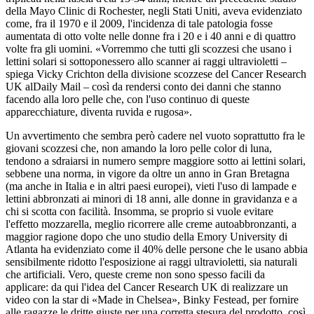
della Mayo Clinic di Rochester, negli Stati Uniti, aveva evidenziato
come, fra il 1970 e il 2009, l'incidenza di tale patologia fosse
aumentata di otto volte nelle donne fra i 20 e i 40 anni e di quattro
volte fra gli uomini. «Vorremmo che tutti gli scozzesi che usano i
lettini solari si sottoponessero allo scanner ai raggi ultravioletti –
spiega Vicky Crichton della divisione scozzese del Cancer Research
UK alDaily Mail – così da rendersi conto dei danni che stanno
facendo alla loro pelle che, con l'uso continuo di queste
apparecchiature, diventa ruvida e rugosa».
Un avvertimento che sembra però cadere nel vuoto soprattutto fra le
giovani scozzesi che, non amando la loro pelle color di luna,
tendono a sdraiarsi in numero sempre maggiore sotto ai lettini solari,
sebbene una norma, in vigore da oltre un anno in Gran Bretagna
(ma anche in Italia e in altri paesi europei), vieti l'uso di lampade e
lettini abbronzati ai minori di 18 anni, alle donne in gravidanza e a
chi si scotta con facilità. Insomma, se proprio si vuole evitare
l'effetto mozzarella, meglio ricorrere alle creme autoabbronzanti, a
maggior ragione dopo che uno studio della Emory University di
Atlanta ha evidenziato come il 40% delle persone che le usano abbia
sensibilmente ridotto l'esposizione ai raggi ultravioletti, sia naturali
che artificiali. Vero, queste creme non sono spesso facili da
applicare: da qui l'idea del Cancer Research UK di realizzare un
video con la star di «Made in Chelsea», Binky Festead, per fornire
alle ragazze le dritte giuste per una corretta stesura del prodotto, così