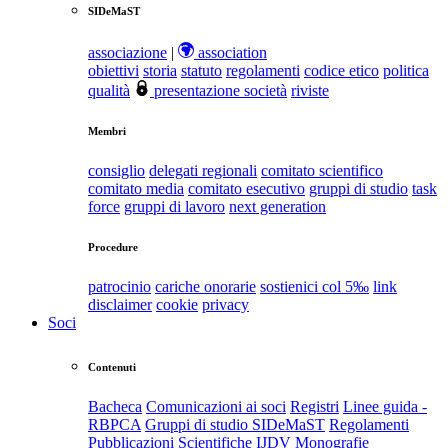
SIDeMaST
associazione
|
association
obiettivi
storia
statuto
regolamenti
codice etico
politica
qualità
presentazione società
riviste
Membri
consiglio
delegati regionali
comitato scientifico
comitato media
comitato esecutivo
gruppi di studio
task
force
gruppi di lavoro
next generation
Procedure
patrocinio
cariche onorarie
sostienici col 5‰
link
disclaimer
cookie
privacy
Soci
Contenuti
Bacheca
Comunicazioni ai soci
Registri
Linee guida -
RBPCA
Gruppi di studio SIDeMaST
Regolamenti
Pubblicazioni Scientifiche
IJDV
Monografie