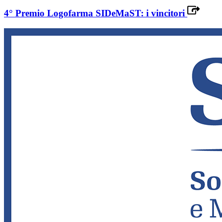
4° Premio Logofarma SIDeMaST: i vincitori