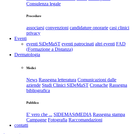
Consulenza legale
Procedure
associarsi
convenzioni
candidature onorarie
casi clinici
privacy
Eventi
eventi SiDeMaST
eventi patrocinati
altri eventi
FAD
(Formazione a Distanza)
Dermatologia
Medici
News
Rassegna letteratura
Comunicazioni dalle
aziende
Studi Clinici SIDeMaST
Cronache
Rassegna
bibliografica
Pubblico
E' vero che ...
SIDEMAStMEDIA
Rassegna stampa
Campagne
Fotografia
Raccomandazioni
contatti