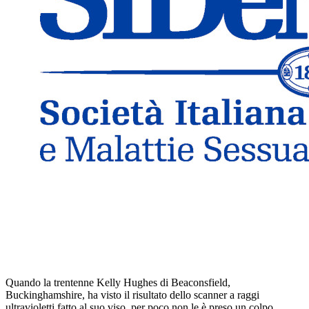
Quando la trentenne Kelly Hughes di Beaconsfield,
Buckinghamshire, ha visto il risultato dello scanner a raggi
ultravioletti fatto al suo viso, per poco non le è preso un colpo,