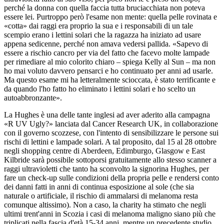
perché la donna con quella faccia tutta bruciacchiata non poteva
essere lei. Purtroppo però l'esame non mente: quella pelle rovinata e
«cotta» dai raggi era proprio la sua e i responsabili di un tale
scempio erano i lettini solari che la ragazza ha iniziato ad usare
appena sedicenne, perché non amava vedersi pallida. «Sapevo di
essere a rischio cancro per via del fatto che facevo molte lampade
per rimediare al mio colorito chiaro – spiega Kelly al Sun – ma non
ho mai voluto davvero pensarci e ho continuato per anni ad usarle.
Ma questo esame mi ha letteralmente scioccata, è stato terrificante e
da quando l'ho fatto ho eliminato i lettini solari e ho scelto un
autoabbronzante».
La Hughes è una delle tante inglesi ad aver aderito alla campagna
«R UV Ugly?» lanciata dal Cancer Research UK, in collaborazione
con il governo scozzese, con l'intento di sensibilizzare le persone sui
rischi di lettini e lampade solari. A tal proposito, dal 15 al 28 ottobre
negli shopping centre di Aberdeen, Edimburgo, Glasgow e East
Kilbride sarà possibile sottoporsi gratuitamente allo stesso scanner a
raggi ultravioletti che tanto ha sconvolto la signorina Hughes, per
fare un check-up sulle condizioni della propria pelle e rendersi conto
dei danni fatti in anni di continua esposizione al sole (che sia
naturale o artificiale, il rischio di ammalarsi di melanoma resta
comunque altissimo). Non a caso, la charity ha stimato che negli
ultimi trent'anni in Scozia i casi di melanoma maligno siano più che
triplicati nella fascia d'età 15-34 anni, mentre un precedente studio