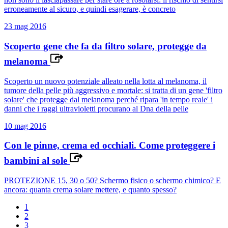
erroneamente al sicuro, e quindi esagerare, è concreto
23 mag 2016
Scoperto gene che fa da filtro solare, protegge da
melanoma
Scoperto un nuovo potenziale alleato nella lotta al melanoma, il
tumore della pelle più aggressivo e mortale: si tratta di un gene 'filtro
solare' che protegge dal melanoma perché ripara 'in tempo reale' i
danni che i raggi ultravioletti procurano al Dna della pelle
10 mag 2016
Con le pinne, crema ed occhiali. Come proteggere i
bambini al sole
PROTEZIONE 15, 30 o 50? Schermo fisico o schermo chimico? E
ancora: quanta crema solare mettere, e quanto spesso?
1
2
3