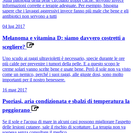
Sulla patologia della pelle circolano troppi cliché: servono invece
informazioni corrette e terapie adeguate. Per esempio, bisogna
sapere che i lavaggi aggressivi invece fanno più male che bene e gli
antibiotici non servono a tutti
04 lug 2017
Melanoma e vitamina D: siamo davvero costretti a
scegliere?
Uno scudo ai raggi ultravioletti è necessario, specie durante le ore
più calde per prevenire i tumori della pelle. E a questo scopo le
creme solari vanno scelte bene e usate bene. Però il sole non va visto
come un nemico, perché i suoi raggi, alle giuste dosi, sono molto
importanti per il nostro benessere.
16 mag 2017
Psoriasi, aria condizionata e sbalzi di temperatura la
peggiorano
Se il sole e l'acqua di mare in alcuni casi possono migliorare l'aspetto
delle lesioni cutanee, sale il rischio di scottature. La terapia non va
sospesa senza consultare il medico