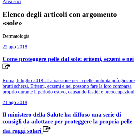
Area soci
Elenco degli articoli con argomento
«sole»
Dermatologia
22 ago 2018
Come proteggere pelle dal sole: eritemi, eczemi e nei
Roma, 6 luglio 2018 - La passione per la pelle ambrata può giocare
brutti scherzi. Eritemi, eczemi e nei possono fare la loro comparsa
proprio durante il periodo estivo, causando fastidi e preoccupazioni.
21 ago 2018
Il ministero della Salute ha diffuso una serie di
consigli da adottare per proteggere la propria pelle
dai raggi solari