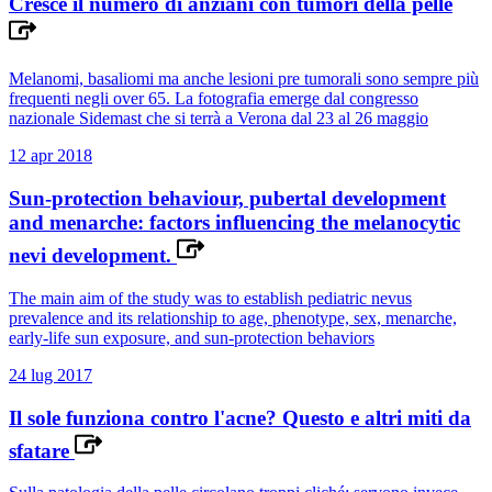
Cresce il numero di anziani con tumori della pelle
Melanomi, basaliomi ma anche lesioni pre tumorali sono sempre più
frequenti negli over 65. La fotografia emerge dal congresso
nazionale Sidemast che si terrà a Verona dal 23 al 26 maggio
12 apr 2018
Sun-protection behaviour, pubertal development
and menarche: factors influencing the melanocytic
nevi development.
The main aim of the study was to establish pediatric nevus
prevalence and its relationship to age, phenotype, sex, menarche,
early-life sun exposure, and sun-protection behaviors
24 lug 2017
Il sole funziona contro l'acne? Questo e altri miti da
sfatare