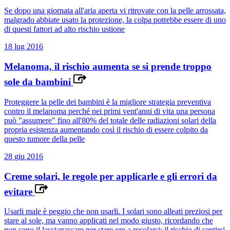
Se dopo una giornata all'aria aperta vi ritrovate con la pelle arrossata,
malgrado abbiate usato la protezione, la colpa potrebbe essere di uno
di questi fattori ad alto rischio ustione
18 lug 2016
Melanoma, il rischio aumenta se si prende troppo
sole da bambini
Proteggere la pelle dei bambini è la migliore strategia preventiva
contro il melanoma perché nei primi vent'anni di vita una persona
può "assumere" fino all'80% del totale delle radiazioni solari della
propria esistenza aumentando così il rischio di essere colpito da
questo tumore della pelle
28 giu 2016
Creme solari, le regole per applicarle e gli errori da
evitare
Usarli male è peggio che non usarli. I solari sono alleati preziosi per
stare al sole, ma vanno applicati nel modo giusto, ricordando che
non sono il lasciapassare per stare ore a rosolarsi: il rischio di sentirsi