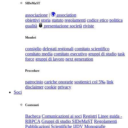
SIDeMaST
associazione
|
association
obiettivi
storia
statuto
regolamenti
codice etico
politica
qualità
presentazione società
riviste
Membri
consiglio
delegati regionali
comitato scientifico
comitato media
comitato esecutivo
gruppi di studio
task
force
gruppi di lavoro
next generation
Procedure
patrocinio
cariche onorarie
sostienici col 5‰
link
disclaimer
cookie
privacy
Soci
Contenuti
Bacheca
Comunicazioni ai soci
Registri
Linee guida -
RBPCA
Gruppi di studio SIDeMaST
Regolamenti
Pubblicazioni Scientifiche
IJDV
Monografie