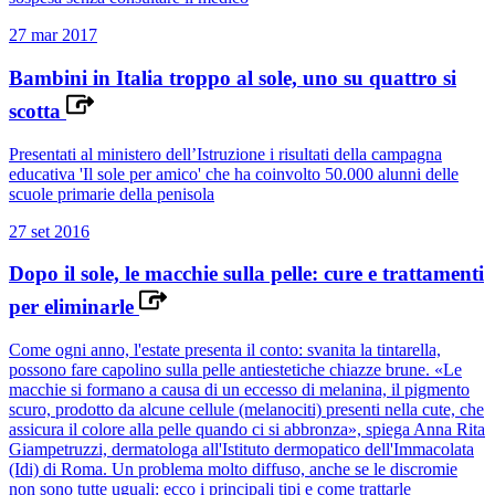
27 mar 2017
Bambini in Italia troppo al sole, uno su quattro si
scotta
Presentati al ministero dell’Istruzione i risultati della campagna
educativa 'Il sole per amico' che ha coinvolto 50.000 alunni delle
scuole primarie della penisola
27 set 2016
Dopo il sole, le macchie sulla pelle: cure e trattamenti
per eliminarle
Come ogni anno, l'estate presenta il conto: svanita la tintarella,
possono fare capolino sulla pelle antiestetiche chiazze brune. «Le
macchie si formano a causa di un eccesso di melanina, il pigmento
scuro, prodotto da alcune cellule (melanociti) presenti nella cute, che
assicura il colore alla pelle quando ci si abbronza», spiega Anna Rita
Giampetruzzi, dermatologa all'Istituto dermopatico dell'Immacolata
(Idi) di Roma. Un problema molto diffuso, anche se le discromie
non sono tutte uguali: ecco i principali tipi e come trattarle