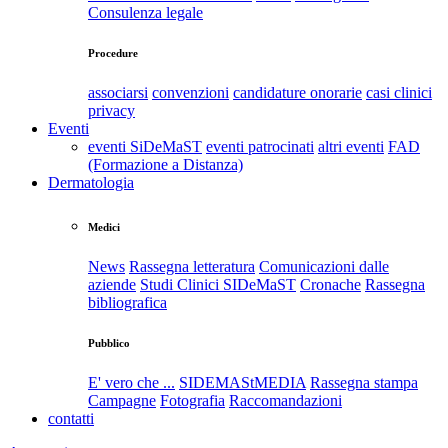
Consulenza legale
Procedure
associarsi
convenzioni
candidature onorarie
casi clinici
privacy
Eventi
eventi SiDeMaST
eventi patrocinati
altri eventi
FAD
(Formazione a Distanza)
Dermatologia
Medici
News
Rassegna letteratura
Comunicazioni dalle
aziende
Studi Clinici SIDeMaST
Cronache
Rassegna
bibliografica
Pubblico
E' vero che ...
SIDEMAStMEDIA
Rassegna stampa
Campagne
Fotografia
Raccomandazioni
contatti