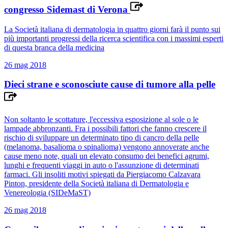
congresso Sidemast di Verona
La Società italiana di dermatologia in quattro giorni farà il punto sui
più importanti progressi della ricerca scientifica con i massimi esperti
di questa branca della medicina
26 mag 2018
Dieci strane e sconosciute cause di tumore alla pelle
Non soltanto le scottature, l'eccessiva esposizione al sole o le
lampade abbronzanti. Fra i possibili fattori che fanno crescere il
rischio di sviluppare un determinato tipo di cancro della pelle
(melanoma, basalioma o spinalioma) vengono annoverate anche
cause meno note, quali un elevato consumo dei benefici agrumi,
lunghi e frequenti viaggi in auto o l'assunzione di determinati
farmaci. Gli insoliti motivi spiegati da Piergiacomo Calzavara
Pinton, presidente della Società italiana di Dermatologia e
Venereologia (SIDeMaST)
26 mag 2018