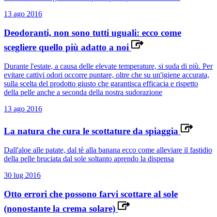
13 ago 2016
Deodoranti, non sono tutti uguali: ecco come
scegliere quello più adatto a noi
Durante l'estate, a causa delle elevate temperature, si suda di più. Per
evitare cattivi odori occorre puntare, oltre che su un'igiene accurata,
sulla scelta del prodotto giusto che garantisca efficacia e rispetto
della pelle anche a seconda della nostra sudorazione
13 ago 2016
La natura che cura le scottature da spiaggia
Dall'aloe alle patate, dal tè alla banana ecco come alleviare il fastidio
della pelle bruciata dal sole soltanto aprendo la dispensa
30 lug 2016
Otto errori che possono farvi scottare al sole
(nonostante la crema solare)