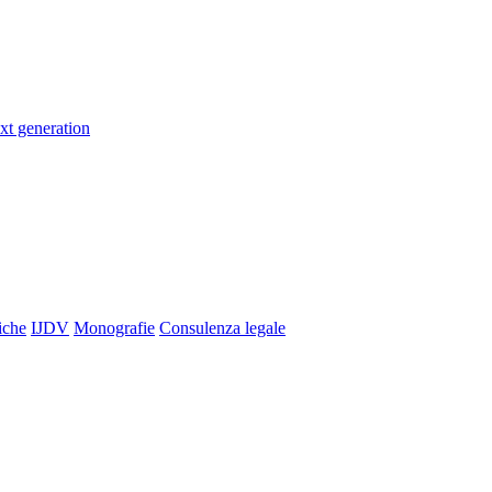
xt generation
iche
IJDV
Monografie
Consulenza legale