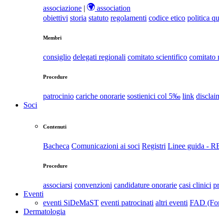
associazione
|
association
obiettivi
storia
statuto
regolamenti
codice etico
politica qu
Membri
consiglio
delegati regionali
comitato scientifico
comitato
Procedure
patrocinio
cariche onorarie
sostienici col 5‰
link
disclai
Soci
Contenuti
Bacheca
Comunicazioni ai soci
Registri
Linee guida - 
Procedure
associarsi
convenzioni
candidature onorarie
casi clinici
p
Eventi
eventi SiDeMaST
eventi patrocinati
altri eventi
FAD (For
Dermatologia