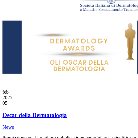
feb
2025
05
Oscar della Dermatologia
News
Premiazione per la migliore pubblicazione per ogni area scientifica in