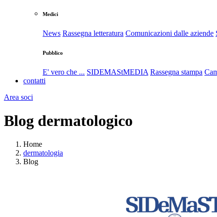
Medici
News
Rassegna letteratura
Comunicazioni dalle aziende
Pubblico
E' vero che ...
SIDEMAStMEDIA
Rassegna stampa
Cam
contatti
Area soci
Blog dermatologico
Home
dermatologia
Blog