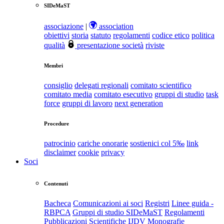
SIDeMaST
associazione
|
association
obiettivi
storia
statuto
regolamenti
codice etico
politica
qualità
presentazione società
riviste
Membri
consiglio
delegati regionali
comitato scientifico
comitato media
comitato esecutivo
gruppi di studio
task
force
gruppi di lavoro
next generation
Procedure
patrocinio
cariche onorarie
sostienici col 5‰
link
disclaimer
cookie
privacy
Soci
Contenuti
Bacheca
Comunicazioni ai soci
Registri
Linee guida -
RBPCA
Gruppi di studio SIDeMaST
Regolamenti
Pubblicazioni Scientifiche
IJDV
Monografie