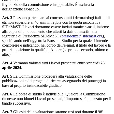
Il giudizio della commissione è inappellabile. È esclusa la
designazione ex-aequo.
Art. 3
Possono partecipare al concorso tutti i dermatologi italiani di
età non superiore ai 40 anni in regola con la quota associativa
SIDeMaST. I lavori dovranno essere inviati tramite e-mail, insieme
alla copia di un documento che attesti la data di nascita, alla
segreteria di Presidenza SIDeMaST (
presidenza@sidemast.org
),
specificando nell’oggetto la Borsa di Studio per la quale si intende
concorrere e indicando, nel corpo dell’e-mail, il titolo del lavoro e la
propria posizione in qualità di Autore (se primo, secondo, ultimo o
altro).
Art. 4
Verranno valutati tutti i lavori presentati entro
venerdì 26
aprile 2024
.
Art. 5
La Commissione procederà alla valutazione delle
pubblicazioni e dei progetti di ricerca assegnando dei punteggi in
base al proprio insindacabile giudizio.
Art. 6
La borsa di studio è indivisibile. Qualora la Commissione
ritenesse non idonei i lavori presentati, l’importo sarà utilizzato per il
bando successivo.
Art. 7
Gli esiti della valutazione saranno resi noti durante il 98°