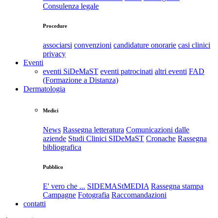
Consulenza legale
Procedure
associarsi
convenzioni
candidature onorarie
casi clinici
privacy
Eventi
eventi SiDeMaST
eventi patrocinati
altri eventi
FAD
(Formazione a Distanza)
Dermatologia
Medici
News
Rassegna letteratura
Comunicazioni dalle
aziende
Studi Clinici SIDeMaST
Cronache
Rassegna
bibliografica
Pubblico
E' vero che ...
SIDEMAStMEDIA
Rassegna stampa
Campagne
Fotografia
Raccomandazioni
contatti