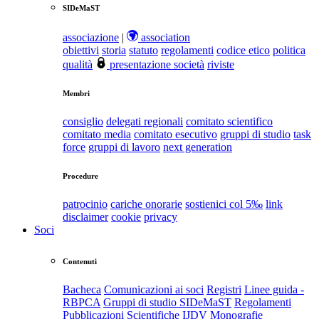
SIDeMaST
associazione
|
association
obiettivi
storia
statuto
regolamenti
codice etico
politica
qualità
presentazione società
riviste
Membri
consiglio
delegati regionali
comitato scientifico
comitato media
comitato esecutivo
gruppi di studio
task
force
gruppi di lavoro
next generation
Procedure
patrocinio
cariche onorarie
sostienici col 5‰
link
disclaimer
cookie
privacy
Soci
Contenuti
Bacheca
Comunicazioni ai soci
Registri
Linee guida -
RBPCA
Gruppi di studio SIDeMaST
Regolamenti
Pubblicazioni Scientifiche
IJDV
Monografie