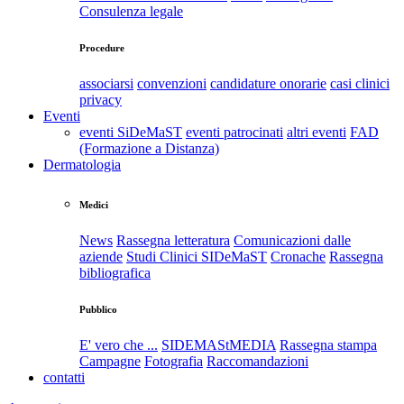
Consulenza legale
Procedure
associarsi
convenzioni
candidature onorarie
casi clinici
privacy
Eventi
eventi SiDeMaST
eventi patrocinati
altri eventi
FAD
(Formazione a Distanza)
Dermatologia
Medici
News
Rassegna letteratura
Comunicazioni dalle
aziende
Studi Clinici SIDeMaST
Cronache
Rassegna
bibliografica
Pubblico
E' vero che ...
SIDEMAStMEDIA
Rassegna stampa
Campagne
Fotografia
Raccomandazioni
contatti