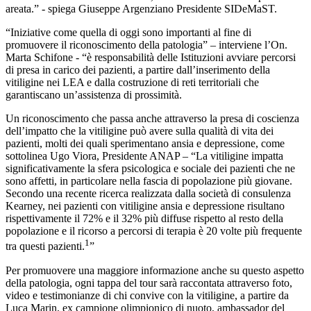
areata.” - spiega Giuseppe Argenziano Presidente SIDeMaST.
“Iniziative come quella di oggi sono importanti al fine di
promuovere il riconoscimento della patologia” – interviene l’On.
Marta Schifone - “è responsabilità delle Istituzioni avviare percorsi
di presa in carico dei pazienti, a partire dall’inserimento della
vitiligine nei LEA e dalla costruzione di reti territoriali che
garantiscano un’assistenza di prossimità.
Un riconoscimento che passa anche attraverso la presa di coscienza
dell’impatto che la vitiligine può avere sulla qualità di vita dei
pazienti, molti dei quali sperimentano ansia e depressione, come
sottolinea Ugo Viora, Presidente ANAP – “La vitiligine impatta
significativamente la sfera psicologica e sociale dei pazienti che ne
sono affetti, in particolare nella fascia di popolazione più giovane.
Secondo una recente ricerca realizzata dalla società di consulenza
Kearney, nei pazienti con vitiligine ansia e depressione risultano
rispettivamente il 72% e il 32% più diffuse rispetto al resto della
popolazione e il ricorso a percorsi di terapia è 20 volte più frequente
1
tra questi pazienti.
”
Per promuovere una maggiore informazione anche su questo aspetto
della patologia, ogni tappa del tour sarà raccontata attraverso foto,
video e testimonianze di chi convive con la vitiligine, a partire da
Luca Marin, ex campione olimpionico di nuoto, ambassador del