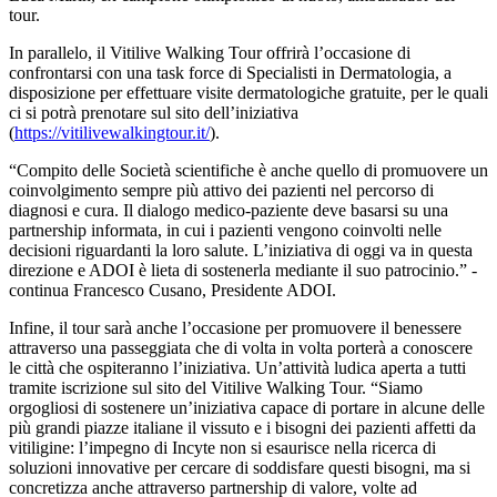
tour.
In parallelo, il Vitilive Walking Tour offrirà l’occasione di
confrontarsi con una task force di Specialisti in Dermatologia, a
disposizione per effettuare visite dermatologiche gratuite, per le quali
ci si potrà prenotare sul sito dell’iniziativa
(
https://vitilivewalkingtour.it/
).
“Compito delle Società scientifiche è anche quello di promuovere un
coinvolgimento sempre più attivo dei pazienti nel percorso di
diagnosi e cura. Il dialogo medico-paziente deve basarsi su una
partnership informata, in cui i pazienti vengono coinvolti nelle
decisioni riguardanti la loro salute. L’iniziativa di oggi va in questa
direzione e ADOI è lieta di sostenerla mediante il suo patrocinio.” -
continua Francesco Cusano, Presidente ADOI.
Infine, il tour sarà anche l’occasione per promuovere il benessere
attraverso una passeggiata che di volta in volta porterà a conoscere
le città che ospiteranno l’iniziativa. Un’attività ludica aperta a tutti
tramite iscrizione sul sito del Vitilive Walking Tour. “Siamo
orgogliosi di sostenere un’iniziativa capace di portare in alcune delle
più grandi piazze italiane il vissuto e i bisogni dei pazienti affetti da
vitiligine: l’impegno di Incyte non si esaurisce nella ricerca di
soluzioni innovative per cercare di soddisfare questi bisogni, ma si
concretizza anche attraverso partnership di valore, volte ad