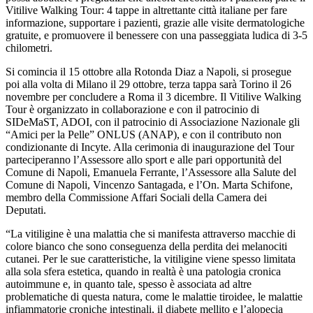
Vitilive Walking Tour: 4 tappe in altrettante città italiane per fare
informazione, supportare i pazienti, grazie alle visite dermatologiche
gratuite, e promuovere il benessere con una passeggiata ludica di 3-5
chilometri.
Si comincia il 15 ottobre alla Rotonda Diaz a Napoli, si prosegue
poi alla volta di Milano il 29 ottobre, terza tappa sarà Torino il 26
novembre per concludere a Roma il 3 dicembre. Il Vitilive Walking
Tour è organizzato in collaborazione e con il patrocinio di
SIDeMaST, ADOI, con il patrocinio di Associazione Nazionale gli
“Amici per la Pelle” ONLUS (ANAP), e con il contributo non
condizionante di Incyte. Alla cerimonia di inaugurazione del Tour
parteciperanno l’Assessore allo sport e alle pari opportunità del
Comune di Napoli, Emanuela Ferrante, l’Assessore alla Salute del
Comune di Napoli, Vincenzo Santagada, e l’On. Marta Schifone,
membro della Commissione Affari Sociali della Camera dei
Deputati.
“La vitiligine è una malattia che si manifesta attraverso macchie di
colore bianco che sono conseguenza della perdita dei melanociti
cutanei. Per le sue caratteristiche, la vitiligine viene spesso limitata
alla sola sfera estetica, quando in realtà è una patologia cronica
autoimmune e, in quanto tale, spesso è associata ad altre
problematiche di questa natura, come le malattie tiroidee, le malattie
infiammatorie croniche intestinali, il diabete mellito e l’alopecia