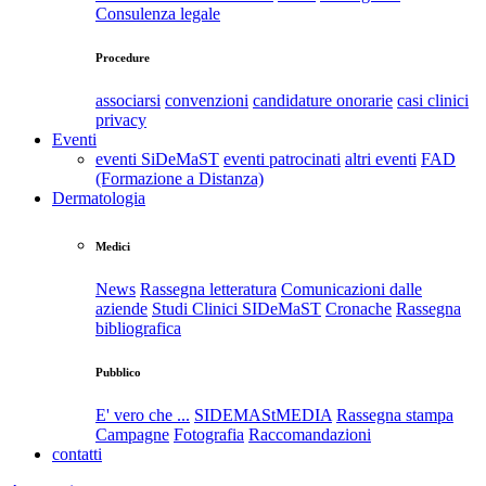
Consulenza legale
Procedure
associarsi
convenzioni
candidature onorarie
casi clinici
privacy
Eventi
eventi SiDeMaST
eventi patrocinati
altri eventi
FAD
(Formazione a Distanza)
Dermatologia
Medici
News
Rassegna letteratura
Comunicazioni dalle
aziende
Studi Clinici SIDeMaST
Cronache
Rassegna
bibliografica
Pubblico
E' vero che ...
SIDEMAStMEDIA
Rassegna stampa
Campagne
Fotografia
Raccomandazioni
contatti