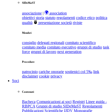
SIDeMaST
associazione
|
association
obiettivi
storia
statuto
regolamenti
codice etico
politica
qualità
presentazione società
riviste
Membri
consiglio
delegati regionali
comitato scientifico
comitato media
comitato esecutivo
gruppi di studio
task
force
gruppi di lavoro
next generation
Procedure
patrocinio
cariche onorarie
sostienici col 5‰
link
disclaimer
cookie
privacy
Soci
Contenuti
Bacheca
Comunicazioni ai soci
Registri
Linee guida -
RBPCA
Gruppi di studio SIDeMaST
Regolamenti
Pubblicazioni Scientifiche
IJDV
Monografie