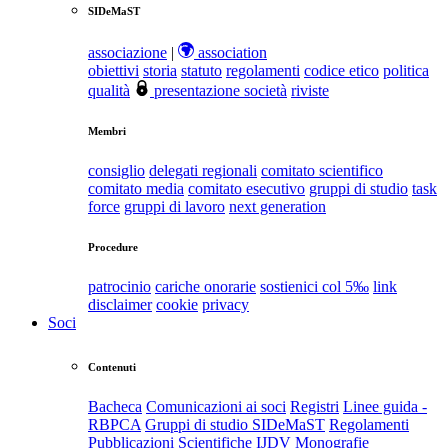
SIDeMaST
associazione
|
association
obiettivi
storia
statuto
regolamenti
codice etico
politica
qualità
presentazione società
riviste
Membri
consiglio
delegati regionali
comitato scientifico
comitato media
comitato esecutivo
gruppi di studio
task
force
gruppi di lavoro
next generation
Procedure
patrocinio
cariche onorarie
sostienici col 5‰
link
disclaimer
cookie
privacy
Soci
Contenuti
Bacheca
Comunicazioni ai soci
Registri
Linee guida -
RBPCA
Gruppi di studio SIDeMaST
Regolamenti
Pubblicazioni Scientifiche
IJDV
Monografie