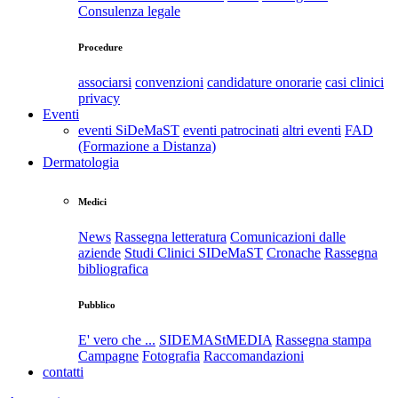
Consulenza legale
Procedure
associarsi
convenzioni
candidature onorarie
casi clinici
privacy
Eventi
eventi SiDeMaST
eventi patrocinati
altri eventi
FAD
(Formazione a Distanza)
Dermatologia
Medici
News
Rassegna letteratura
Comunicazioni dalle
aziende
Studi Clinici SIDeMaST
Cronache
Rassegna
bibliografica
Pubblico
E' vero che ...
SIDEMAStMEDIA
Rassegna stampa
Campagne
Fotografia
Raccomandazioni
contatti