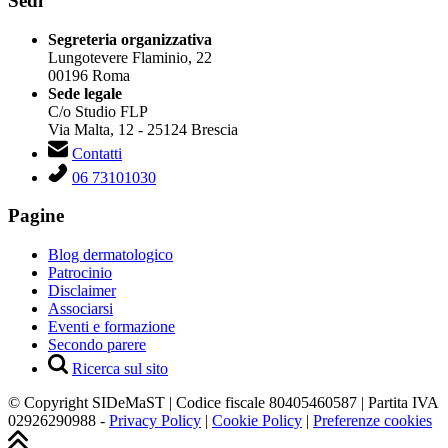
Sedi
Segreteria organizzativa
Lungotevere Flaminio, 22
00196 Roma
Sede legale
C/o Studio FLP
Via Malta, 12 - 25124 Brescia
Contatti
06 73101030
Pagine
Blog dermatologico
Patrocinio
Disclaimer
Associarsi
Eventi e formazione
Secondo parere
Ricerca sul sito
© Copyright SIDeMaST | Codice fiscale 80405460587 | Partita IVA
02926290988 -
Privacy Policy
|
Cookie Policy
|
Preferenze cookies