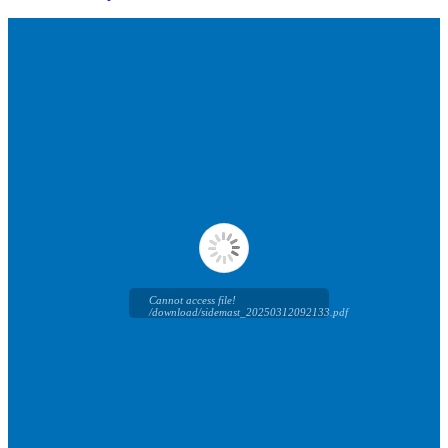
Cannot access file!
/download/sidemast_20250312092133.pdf