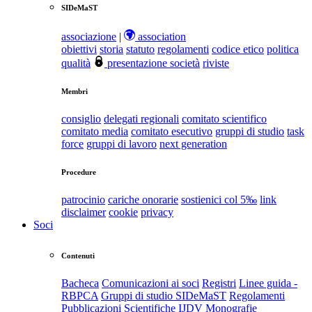
SIDeMaST
associazione
|
association
obiettivi
storia
statuto
regolamenti
codice etico
politica
qualità
presentazione società
riviste
Membri
consiglio
delegati regionali
comitato scientifico
comitato media
comitato esecutivo
gruppi di studio
task
force
gruppi di lavoro
next generation
Procedure
patrocinio
cariche onorarie
sostienici col 5‰
link
disclaimer
cookie
privacy
Soci
Contenuti
Bacheca
Comunicazioni ai soci
Registri
Linee guida -
RBPCA
Gruppi di studio SIDeMaST
Regolamenti
Pubblicazioni Scientifiche
IJDV
Monografie