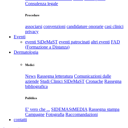
Consulenza legale
Procedure
associarsi
convenzioni
candidature onorarie
casi clinici
privacy
Eventi
eventi SiDeMaST
eventi patrocinati
altri eventi
FAD
(Formazione a Distanza)
Dermatologia
Medici
News
Rassegna letteratura
Comunicazioni dalle
aziende
Studi Clinici SIDeMaST
Cronache
Rassegna
bibliografica
Pubblico
E' vero che ...
SIDEMAStMEDIA
Rassegna stampa
Campagne
Fotografia
Raccomandazioni
contatti