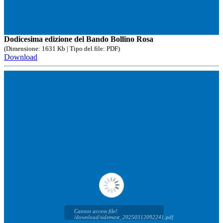
Dodicesima edizione del Bando Bollino Rosa
(Dimensione: 1631 Kb | Tipo del file: PDF)
Download
Cannot access file!
/download/sidemast_20250312092241.pdf