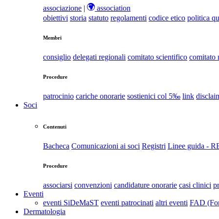
associazione
|
association
obiettivi
storia
statuto
regolamenti
codice etico
politica qu
Membri
consiglio
delegati regionali
comitato scientifico
comitato
Procedure
patrocinio
cariche onorarie
sostienici col 5‰
link
disclai
Soci
Contenuti
Bacheca
Comunicazioni ai soci
Registri
Linee guida - 
Procedure
associarsi
convenzioni
candidature onorarie
casi clinici
p
Eventi
eventi SiDeMaST
eventi patrocinati
altri eventi
FAD (For
Dermatologia