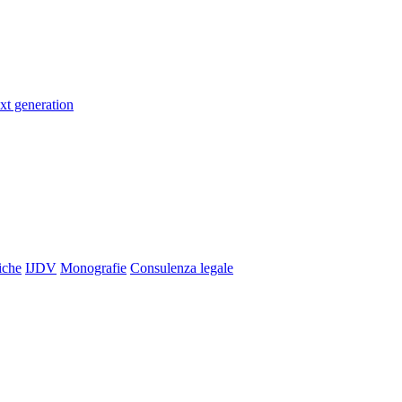
xt generation
iche
IJDV
Monografie
Consulenza legale