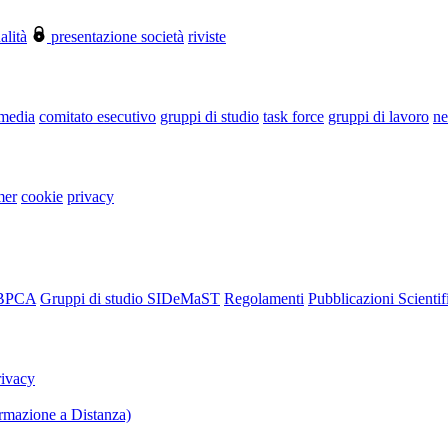
alità
presentazione società
riviste
 media
comitato esecutivo
gruppi di studio
task force
gruppi di lavoro
ne
mer
cookie
privacy
RBPCA
Gruppi di studio SIDeMaST
Regolamenti
Pubblicazioni Scientif
rivacy
mazione a Distanza)