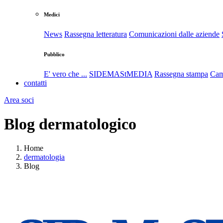
Medici
News
Rassegna letteratura
Comunicazioni dalle aziende
Pubblico
E' vero che ...
SIDEMAStMEDIA
Rassegna stampa
Cam
contatti
Area soci
Blog dermatologico
Home
dermatologia
Blog