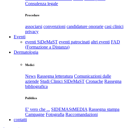
Consulenza legale
Procedure
associarsi
convenzioni
candidature onorarie
casi clinici
privacy
Eventi
eventi SiDeMaST
eventi patrocinati
altri eventi
FAD
(Formazione a Distanza)
Dermatologia
Medici
News
Rassegna letteratura
Comunicazioni dalle
aziende
Studi Clinici SIDeMaST
Cronache
Rassegna
bibliografica
Pubblico
E' vero che ...
SIDEMAStMEDIA
Rassegna stampa
Campagne
Fotografia
Raccomandazioni
contatti