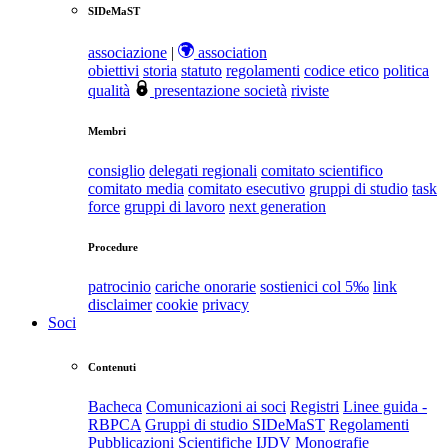
SIDeMaST
associazione
|
association
obiettivi
storia
statuto
regolamenti
codice etico
politica
qualità
presentazione società
riviste
Membri
consiglio
delegati regionali
comitato scientifico
comitato media
comitato esecutivo
gruppi di studio
task
force
gruppi di lavoro
next generation
Procedure
patrocinio
cariche onorarie
sostienici col 5‰
link
disclaimer
cookie
privacy
Soci
Contenuti
Bacheca
Comunicazioni ai soci
Registri
Linee guida -
RBPCA
Gruppi di studio SIDeMaST
Regolamenti
Pubblicazioni Scientifiche
IJDV
Monografie