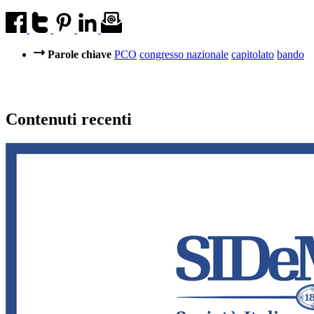
Parole chiave
PCO
congresso nazionale
capitolato
bando
Contenuti recenti