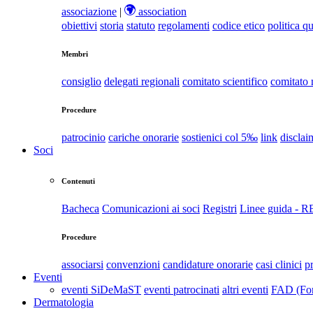
associazione
|
association
obiettivi
storia
statuto
regolamenti
codice etico
politica qu
Membri
consiglio
delegati regionali
comitato scientifico
comitato
Procedure
patrocinio
cariche onorarie
sostienici col 5‰
link
disclai
Soci
Contenuti
Bacheca
Comunicazioni ai soci
Registri
Linee guida - 
Procedure
associarsi
convenzioni
candidature onorarie
casi clinici
p
Eventi
eventi SiDeMaST
eventi patrocinati
altri eventi
FAD (For
Dermatologia