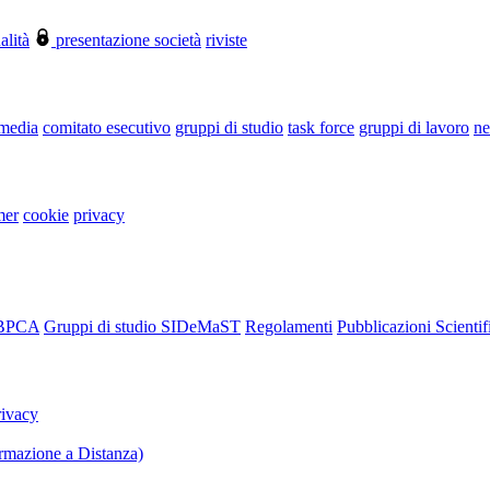
alità
presentazione società
riviste
 media
comitato esecutivo
gruppi di studio
task force
gruppi di lavoro
ne
mer
cookie
privacy
RBPCA
Gruppi di studio SIDeMaST
Regolamenti
Pubblicazioni Scientif
rivacy
mazione a Distanza)