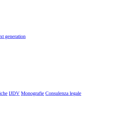
xt generation
iche
IJDV
Monografie
Consulenza legale