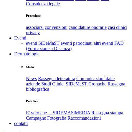
Consulenza legale
Procedure
associarsi
convenzioni
candidature onorarie
casi clinici
privacy
Eventi
eventi SiDeMaST
eventi patrocinati
altri eventi
FAD
(Formazione a Distanza)
Dermatologia
Medici
News
Rassegna letteratura
Comunicazioni dalle
aziende
Studi Clinici SIDeMaST
Cronache
Rassegna
bibliografica
Pubblico
E' vero che ...
SIDEMAStMEDIA
Rassegna stampa
Campagne
Fotografia
Raccomandazioni
contatti