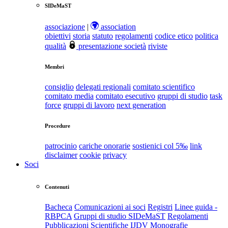
SIDeMaST
associazione
|
association
obiettivi
storia
statuto
regolamenti
codice etico
politica
qualità
presentazione società
riviste
Membri
consiglio
delegati regionali
comitato scientifico
comitato media
comitato esecutivo
gruppi di studio
task
force
gruppi di lavoro
next generation
Procedure
patrocinio
cariche onorarie
sostienici col 5‰
link
disclaimer
cookie
privacy
Soci
Contenuti
Bacheca
Comunicazioni ai soci
Registri
Linee guida -
RBPCA
Gruppi di studio SIDeMaST
Regolamenti
Pubblicazioni Scientifiche
IJDV
Monografie