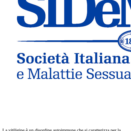
La vitiligine è un disordine autoimmune che si caratterizza per la