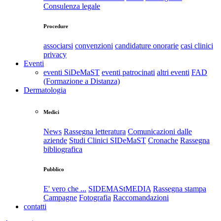
Consulenza legale
Procedure
associarsi
convenzioni
candidature onorarie
casi clinici
privacy
Eventi
eventi SiDeMaST
eventi patrocinati
altri eventi
FAD
(Formazione a Distanza)
Dermatologia
Medici
News
Rassegna letteratura
Comunicazioni dalle
aziende
Studi Clinici SIDeMaST
Cronache
Rassegna
bibliografica
Pubblico
E' vero che ...
SIDEMAStMEDIA
Rassegna stampa
Campagne
Fotografia
Raccomandazioni
contatti