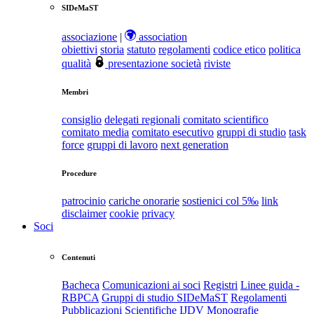
SIDeMaST
associazione
|
association
obiettivi
storia
statuto
regolamenti
codice etico
politica
qualità
presentazione società
riviste
Membri
consiglio
delegati regionali
comitato scientifico
comitato media
comitato esecutivo
gruppi di studio
task
force
gruppi di lavoro
next generation
Procedure
patrocinio
cariche onorarie
sostienici col 5‰
link
disclaimer
cookie
privacy
Soci
Contenuti
Bacheca
Comunicazioni ai soci
Registri
Linee guida -
RBPCA
Gruppi di studio SIDeMaST
Regolamenti
Pubblicazioni Scientifiche
IJDV
Monografie