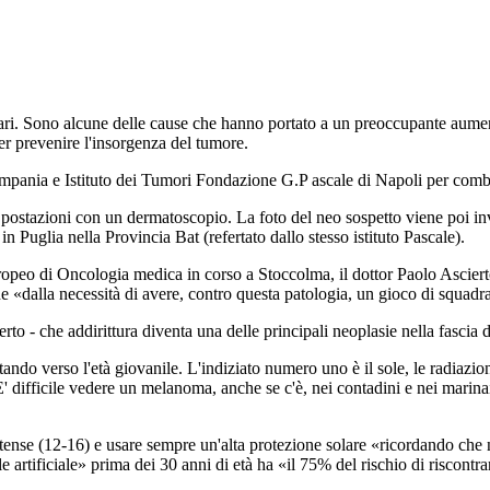
olari. Sono alcune delle cause che hanno portato a un preoccupante aumen
 per prevenire l'insorgenza del tumore.
Campania e Istituto dei Tumori Fondazione G.P ascale di Napoli per comb
ostazioni con un dermatoscopio. La foto del neo sospetto viene poi invia
 Puglia nella Provincia Bat (refertato dallo stesso istituto Pascale).
peo di Oncologia medica in corso a Stoccolma, il dottor Paolo Ascierto,
«dalla necessità di avere, contro questa patologia, un gioco di squad
 - che addirittura diventa una delle principali neoplasie nella fascia di 
ando verso l'età giovanile. L'indiziato numero uno è il sole, le radiazion
 «E' difficile vedere un melanoma, anche se c'è, nei contadini e nei marin
intense (12-16) e usare sempre un'alta protezione solare «ricordando che
le artificiale» prima dei 30 anni di età ha «il 75% del rischio di riscon