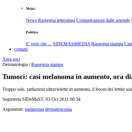
Medici
News
Rassegna letteratura
Comunicazioni dalle aziende
Pubblico
E' vero che ...
SIDEMAStMEDIA
Rassegna stampa
Cam
contatti
Area soci
Dermatologia /
Rassegna stampa
Tumori: casi melanoma in aumento, ora dia
Troppo sole, radiazioni ultraviolette in aumento, il boom dei lettini 
Segreteria SIDeMaST, 03 Oct 2011 06:34
Argomenti:
melanoma
dermatoscopia