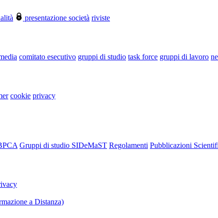
alità
presentazione società
riviste
 media
comitato esecutivo
gruppi di studio
task force
gruppi di lavoro
ne
mer
cookie
privacy
RBPCA
Gruppi di studio SIDeMaST
Regolamenti
Pubblicazioni Scientif
rivacy
mazione a Distanza)