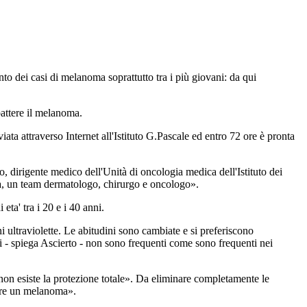
to dei casi di melanoma soprattutto tra i più giovani: da qui
attere il melanoma.
ta attraverso Internet all'Istituto G.Pascale ed entro 72 ore è pronta
 dirigente medico dell'Unità di oncologia medica dell'Istituto dei
ra, un team dermatologo, chirurgo e oncologo».
eta' tra i 20 e i 40 anni.
i ultraviolette. Le abitudini sono cambiate e si preferiscono
ai - spiega Ascierto - non sono frequenti come sono frequenti nei
 non esiste la protezione totale». Da eliminare completamente le
trare un melanoma».