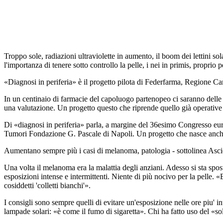
Troppo sole, radiazioni ultraviolette in aumento, il boom dei lettini s
l'importanza di tenere sotto controllo la pelle, i nei in primis, proprio
«Diagnosi in periferia» è il progetto pilota di Federfarma, Regione 
In un centinaio di farmacie del capoluogo partenopeo ci saranno delle p
una valutazione. Un progetto questo che riprende quello già operative in
Di «diagnosi in periferia» parla, a margine del 36esimo Congresso euro
Tumori Fondazione G. Pascale di Napoli. Un progetto che nasce anche 
Aumentano sempre più i casi di melanoma, patologia - sottolinea Ascierto
Una volta il melanoma era la malattia degli anziani. Adesso si sta spost
esposizioni intense e intermittenti. Niente di più nocivo per la pelle.
cosiddetti 'colletti bianchi'».
I consigli sono sempre quelli di evitare un'esposizione nelle ore piu' 
lampade solari: «è come il fumo di sigaretta». Chi ha fatto uso del «so