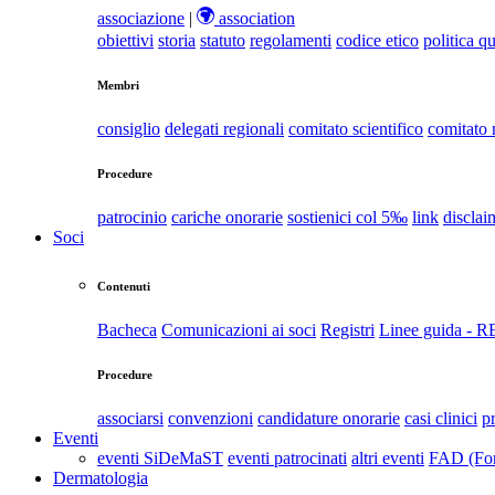
associazione
|
association
obiettivi
storia
statuto
regolamenti
codice etico
politica qu
Membri
consiglio
delegati regionali
comitato scientifico
comitato
Procedure
patrocinio
cariche onorarie
sostienici col 5‰
link
disclai
Soci
Contenuti
Bacheca
Comunicazioni ai soci
Registri
Linee guida - 
Procedure
associarsi
convenzioni
candidature onorarie
casi clinici
p
Eventi
eventi SiDeMaST
eventi patrocinati
altri eventi
FAD (For
Dermatologia