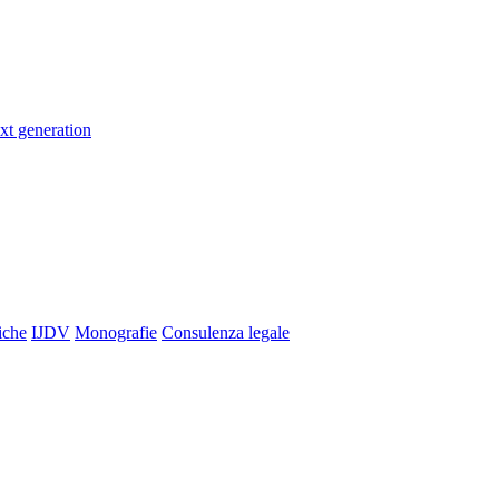
xt generation
iche
IJDV
Monografie
Consulenza legale