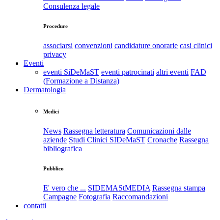
Consulenza legale
Procedure
associarsi
convenzioni
candidature onorarie
casi clinici
privacy
Eventi
eventi SiDeMaST
eventi patrocinati
altri eventi
FAD
(Formazione a Distanza)
Dermatologia
Medici
News
Rassegna letteratura
Comunicazioni dalle
aziende
Studi Clinici SIDeMaST
Cronache
Rassegna
bibliografica
Pubblico
E' vero che ...
SIDEMAStMEDIA
Rassegna stampa
Campagne
Fotografia
Raccomandazioni
contatti