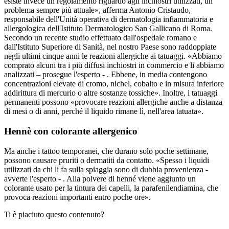
esiste invece un regolamento riguardo agli inchiostri utilizzati, un
problema sempre più attuale», afferma Antonio Cristaudo,
responsabile dell'Unità operativa di dermatologia infiammatoria e
allergologica dell'Istituto Dermatologico San Gallicano di Roma.
Secondo un recente studio effettuato dall'ospedale romano e
dall'Istituto Superiore di Sanità, nel nostro Paese sono raddoppiate
negli ultimi cinque anni le reazioni allergiche ai tatuaggi. «Abbiamo
comprato alcuni tra i più diffusi inchiostri in commercio e li abbiamo
analizzati – prosegue l'esperto - . Ebbene, in media contengono
concentrazioni elevate di cromo, nichel, cobalto e in misura inferiore
addirittura di mercurio o altre sostanze tossiche». Inoltre, i tatuaggi
permanenti possono «provocare reazioni allergiche anche a distanza
di mesi o di anni, perché il liquido rimane lì, nell'area tatuata».
Hennè con colorante allergenico
Ma anche i tattoo temporanei, che durano solo poche settimane,
possono causare pruriti o dermatiti da contatto. «Spesso i liquidi
utilizzati da chi li fa sulla spiaggia sono di dubbia provenienza -
avverte l'esperto - . Alla polvere di henné viene aggiunto un
colorante usato per la tintura dei capelli, la parafenilendiamina, che
provoca reazioni importanti entro poche ore».
Ti è piaciuto questo contenuto?