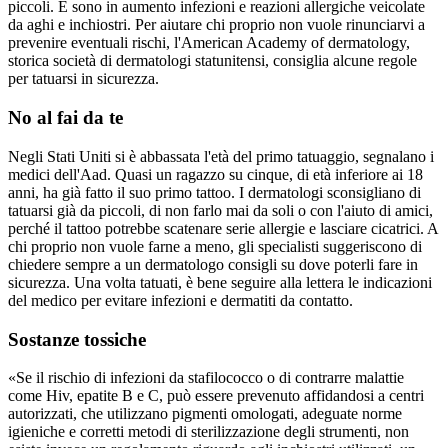
piccoli. E sono in aumento infezioni e reazioni allergiche veicolate
da aghi e inchiostri. Per aiutare chi proprio non vuole rinunciarvi a
prevenire eventuali rischi, l'American Academy of dermatology,
storica società di dermatologi statunitensi, consiglia alcune regole
per tatuarsi in sicurezza.
No al fai da te
Negli Stati Uniti si è abbassata l'età del primo tatuaggio, segnalano i
medici dell'Aad. Quasi un ragazzo su cinque, di età inferiore ai 18
anni, ha già fatto il suo primo tattoo. I dermatologi sconsigliano di
tatuarsi già da piccoli, di non farlo mai da soli o con l'aiuto di amici,
perché il tattoo potrebbe scatenare serie allergie e lasciare cicatrici. A
chi proprio non vuole farne a meno, gli specialisti suggeriscono di
chiedere sempre a un dermatologo consigli su dove poterli fare in
sicurezza. Una volta tatuati, è bene seguire alla lettera le indicazioni
del medico per evitare infezioni e dermatiti da contatto.
Sostanze tossiche
«Se il rischio di infezioni da stafilococco o di contrarre malattie
come Hiv, epatite B e C, può essere prevenuto affidandosi a centri
autorizzati, che utilizzano pigmenti omologati, adeguate norme
igieniche e corretti metodi di sterilizzazione degli strumenti, non