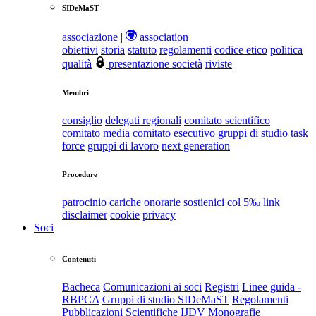
SIDeMaST
associazione
|
association
obiettivi
storia
statuto
regolamenti
codice etico
politica
qualità
presentazione società
riviste
Membri
consiglio
delegati regionali
comitato scientifico
comitato media
comitato esecutivo
gruppi di studio
task
force
gruppi di lavoro
next generation
Procedure
patrocinio
cariche onorarie
sostienici col 5‰
link
disclaimer
cookie
privacy
Soci
Contenuti
Bacheca
Comunicazioni ai soci
Registri
Linee guida -
RBPCA
Gruppi di studio SIDeMaST
Regolamenti
Pubblicazioni Scientifiche
IJDV
Monografie