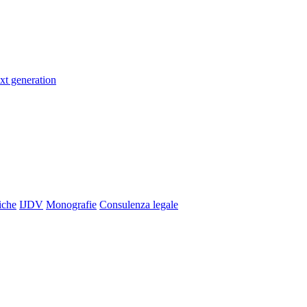
xt generation
iche
IJDV
Monografie
Consulenza legale