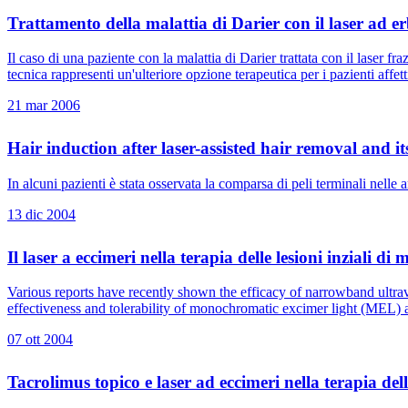
Trattamento della malattia di Darier con il laser ad
Il caso di una paziente con la malattia di Darier trattata con il laser f
tecnica rappresenti un'ulteriore opzione terapeutica per i pazienti affett
21 mar 2006
Hair induction after laser-assisted hair removal and i
In alcuni pazienti è stata osservata la comparsa di peli terminali nelle ar
13 dic 2004
Il laser a eccimeri nella terapia delle lesioni inziali di
Various reports have recently shown the efficacy of narrowband ultrav
effectiveness and tolerability of monochromatic excimer light (MEL) at
07 ott 2004
Tacrolimus topico e laser ad eccimeri nella terapia dell