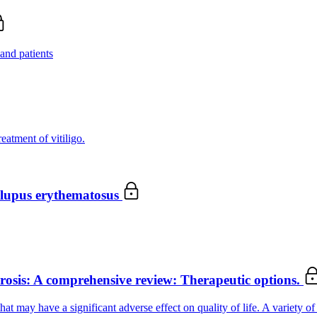
and patients
eatment of vitiligo.
d lupus erythematosus
rosis: A comprehensive review: Therapeutic options.
t may have a significant adverse effect on quality of life. A variety of