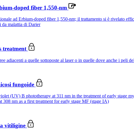
 erbium-doped fiber 1,550-nm
razionale ad Erbium-doped fiber 1,550-nm; il trattamento si è rivelato effi
i da malattia di Darier
ts treatment
ee adiacenti a quelle sottoposte al laser o in quelle dove anche i peli del 
 micosi fungoide
iolet (UV) B phototherapy at 311 nm in the treatment of early stage my
 308 nm as a first treatment for early stage MF (stage IA)
a vitiligine