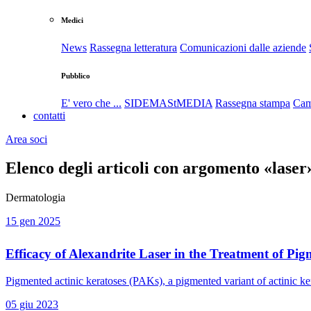
Medici
News
Rassegna letteratura
Comunicazioni dalle aziende
Pubblico
E' vero che ...
SIDEMAStMEDIA
Rassegna stampa
Cam
contatti
Area soci
Elenco degli articoli con argomento «laser
Dermatologia
15 gen 2025
Efficacy of Alexandrite Laser in the Treatment of Pi
Pigmented actinic keratoses (PAKs), a pigmented variant of actinic ke
05 giu 2023