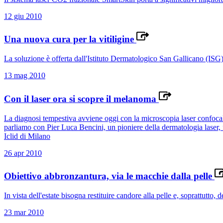
12 giu 2010
Una nuova cura per la vitiligine
La soluzione è offerta dall'Istituto Dermatologico San Gallicano (ISG
13 mag 2010
Con il laser ora si scopre il melanoma
La diagnosi tempestiva avviene oggi con la microscopia laser confocale
parliamo con Pier Luca Bencini, un pioniere della dermatologia laser, fo
Iclid di Milano
26 apr 2010
Obiettivo abbronzantura, via le macchie dalla pelle
In vista dell'estate bisogna restituire candore alla pelle e, soprattutto
23 mar 2010