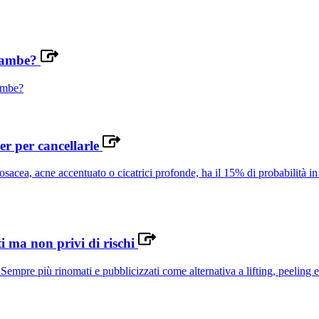
e gambe?
gambe?
er per cancellarle
osacea, acne accentuato o cicatrici profonde, ha il 15% di probabilità in
ti ma non privi di rischi
empre più rinomati e pubblicizzati come alternativa a lifting, peeling e