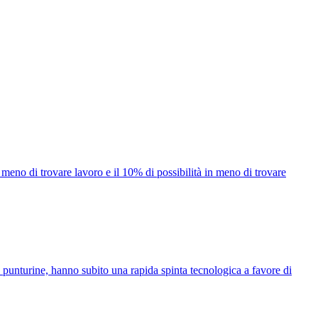
 meno di trovare lavoro e il 10% di possibilità in meno di trovare
 punturine, hanno subito una rapida spinta tecnologica a favore di