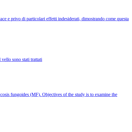
cace e privo di particolari effetti indesiderati, dimostrando come questa
vello sono stati trattati
cosis fungoides (MF). Objectives of the study is to examine the