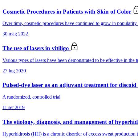
Cosmetic Procedures in Patients with Skin of Color
Over time, cosmetic procedures have continued to grow in popularity 
30 mag 2022
The use of lasers in vitiligo
Various types of lasers have been demonstrated to be effective in the tr
27 lug 2020
Pulsed-dye laser as an adjuvant treatment for discoi
A randomized, controlled trial
11 set 2019
The etiology, diagnosis, and management of hyperhid
Hyperhidrosis (HH) is a chronic disorder of excess sweat production tha