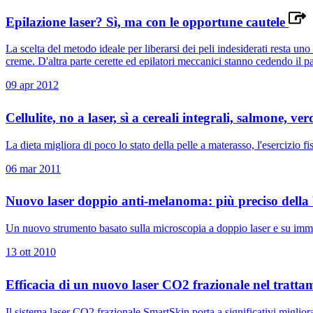
Epilazione laser? Sì, ma con le opportune cautele
La scelta del metodo ideale per liberarsi dei peli indesiderati resta uno
creme. D'altra parte cerette ed epilatori meccanici stanno cedendo il pa
09 apr 2012
Cellulite, no a laser, sì a cereali integrali, salmone, ve
La dieta migliora di poco lo stato della pelle a materasso, l'esercizio f
06 mar 2011
Nuovo laser doppio anti-melanoma: più preciso della
Un nuovo strumento basato sulla microscopia a doppio laser e su imma
13 ott 2010
Efficacia di un nuovo laser CO2 frazionale nel tratta
Il sistema laser CO2 frazionale SmartSkin porta a significativi miglio