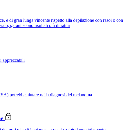
ice, è di gran lunga vincente rispetto alla depilazione con rasoi o con
ato, garantiscono risultati più duraturi
ti apprezzabili
(USA) potrebbe aiutare nella diagnosi del melanoma
he
i dei pori e lassità cutanea associata a fotodanneggiamento