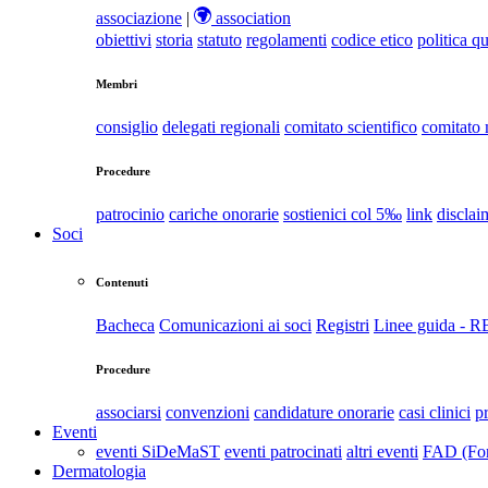
associazione
|
association
obiettivi
storia
statuto
regolamenti
codice etico
politica qu
Membri
consiglio
delegati regionali
comitato scientifico
comitato
Procedure
patrocinio
cariche onorarie
sostienici col 5‰
link
disclai
Soci
Contenuti
Bacheca
Comunicazioni ai soci
Registri
Linee guida - 
Procedure
associarsi
convenzioni
candidature onorarie
casi clinici
p
Eventi
eventi SiDeMaST
eventi patrocinati
altri eventi
FAD (For
Dermatologia