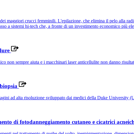
 dei maggiori crucci femminili. L'epilazione, che elimina il pelo alla rad
sso a sistemi hi-tech che, a fronte di un investimento economico più elev
rdure
isico non sempre aiuta e i macchinari laser anticellulite non danno risulta
 biopsia
gini ad alta risoluzione sviluppato dai medici della Duke University 
mento di fotodanneggiamento cutaneo e cicatrici acneic
ramenti nel trattamento di rughe del volto, iperpigmentazione, dimension