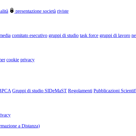
alità
presentazione società
riviste
 media
comitato esecutivo
gruppi di studio
task force
gruppi di lavoro
ne
mer
cookie
privacy
RBPCA
Gruppi di studio SIDeMaST
Regolamenti
Pubblicazioni Scientif
rivacy
mazione a Distanza)