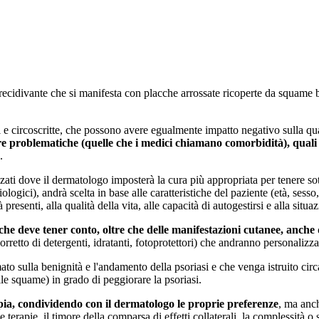
recidivante che si manifesta con placche arrossate ricoperte da squame b
 e circoscritte, che possono avere egualmente impatto negativo sulla qual
tre problematiche (quelle che i medici chiamano comorbidità), quali a
.
izzati dove il dermatologo imposterà la cura più appropriata per tenere sot
ologici), andrà scelta in base alle caratteristiche del paziente (età, sesso,
resenti, alla qualità della vita, alle capacità di autogestirsi e alla situa
che deve tener conto, oltre che delle manifestazioni cutanee, anche
 corretto di detergenti, idratanti, fotoprotettori) che andranno personalizza
to sulla benignità e l'andamento della psoriasi e che venga istruito circa
elle squame) in grado di peggiorare la psoriasi.
rapia, condividendo con il dermatologo le proprie preferenze
, ma anch
le terapie, il timore della comparsa di effetti collaterali, la complessità 