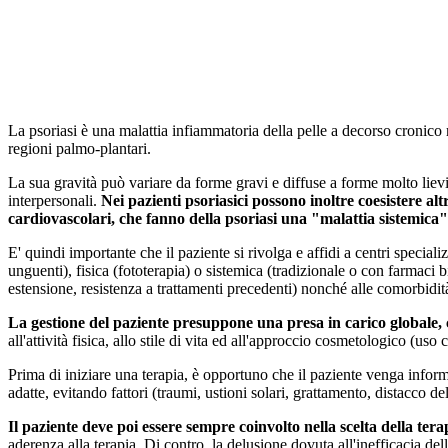
La psoriasi è una malattia infiammatoria della pelle a decorso cronico 
regioni palmo-plantari.
La sua gravità può variare da forme gravi e diffuse a forme molto lievi
interpersonali.
Nei pazienti psoriasici possono inoltre coesistere al
cardiovascolari, che fanno della psoriasi una "malattia sistemica"
E' quindi importante che il paziente si rivolga e affidi a centri special
unguenti), fisica (fototerapia) o sistemica (tradizionale o con farmaci bi
estensione, resistenza a trattamenti precedenti) nonché alle comorbidità p
La gestione del paziente presuppone una presa in carico globale, 
all'attività fisica, allo stile di vita ed all'approccio cosmetologico (uso
Prima di iniziare una terapia, è opportuno che il paziente venga informa
adatte, evitando fattori (traumi, ustioni solari, grattamento, distacco d
Il paziente deve poi essere sempre coinvolto nella scelta della te
aderenza alla terapia. Di contro, la delusione dovuta all'inefficacia del