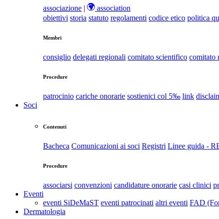
associazione
|
association
obiettivi
storia
statuto
regolamenti
codice etico
politica qu
Membri
consiglio
delegati regionali
comitato scientifico
comitato
Procedure
patrocinio
cariche onorarie
sostienici col 5‰
link
disclai
Soci
Contenuti
Bacheca
Comunicazioni ai soci
Registri
Linee guida - 
Procedure
associarsi
convenzioni
candidature onorarie
casi clinici
p
Eventi
eventi SiDeMaST
eventi patrocinati
altri eventi
FAD (For
Dermatologia