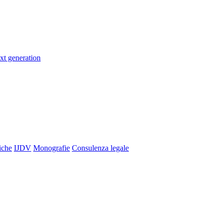
xt generation
iche
IJDV
Monografie
Consulenza legale