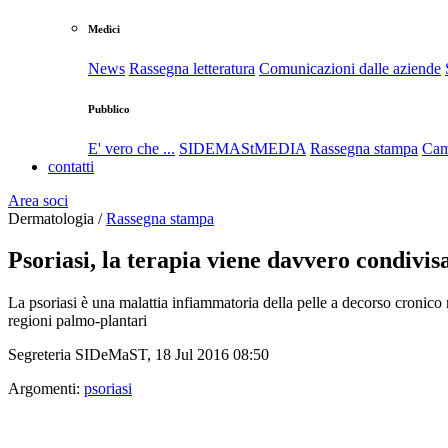
Medici
News
Rassegna letteratura
Comunicazioni dalle aziende
Pubblico
E' vero che ...
SIDEMAStMEDIA
Rassegna stampa
Cam
contatti
Area soci
Dermatologia /
Rassegna stampa
Psoriasi, la terapia viene davvero condivisa
La psoriasi è una malattia infiammatoria della pelle a decorso cronico 
regioni palmo-plantari
Segreteria SIDeMaST, 18 Jul 2016 08:50
Argomenti:
psoriasi