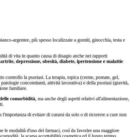
ianco-argentee, più spesso localizzate a gomiti, ginocchia, testa e
ità di vita in quanto causa di disagio anche nei rapporti
rtrite, depressione, obesità, diabete, ipertensione e malattie
to controllo la psoriasi. La terapia, topica (creme, pomate, gel,
 patologie concomitanti, attività lavorativa) e della psoriasi (gravità,
zione familiare.
 delle comorbidità
, ma anche degli aspetti relativi all'alimentazione,
ti.
 l'importanza di evitare di curarsi da solo o di ricorrere a cure non
e le modalità d'uso dei farmaci, così da favorire una maggiore
o scomodità, la scarsa accettabilità cosmetica ed il lungo tempo