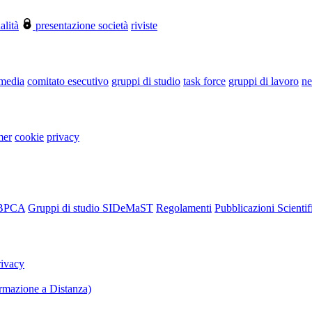
alità
presentazione società
riviste
 media
comitato esecutivo
gruppi di studio
task force
gruppi di lavoro
ne
mer
cookie
privacy
RBPCA
Gruppi di studio SIDeMaST
Regolamenti
Pubblicazioni Scientif
rivacy
mazione a Distanza)