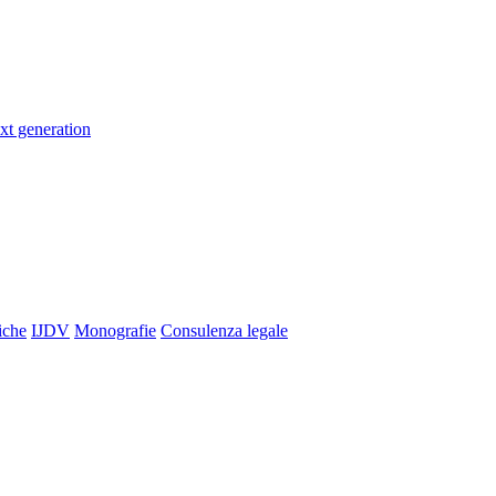
xt generation
iche
IJDV
Monografie
Consulenza legale