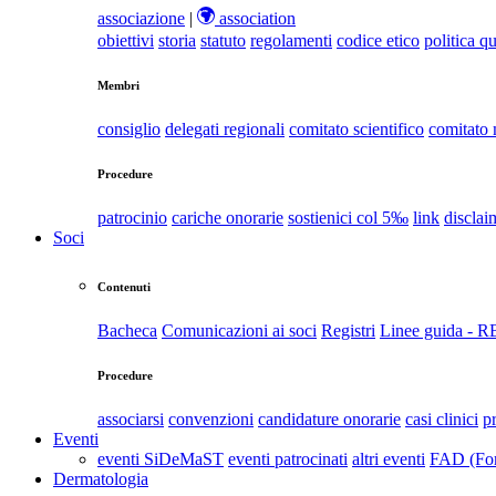
associazione
|
association
obiettivi
storia
statuto
regolamenti
codice etico
politica qu
Membri
consiglio
delegati regionali
comitato scientifico
comitato
Procedure
patrocinio
cariche onorarie
sostienici col 5‰
link
disclai
Soci
Contenuti
Bacheca
Comunicazioni ai soci
Registri
Linee guida - 
Procedure
associarsi
convenzioni
candidature onorarie
casi clinici
p
Eventi
eventi SiDeMaST
eventi patrocinati
altri eventi
FAD (For
Dermatologia