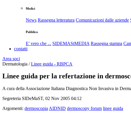
Medici
News
Rassegna letteratura
Comunicazioni dalle aziende
Pubblico
E' vero che ...
SIDEMAStMEDIA
Rassegna stampa
Cam
contatti
Area soci
Dermatologia /
Linee guida - RBPCA
Linee guida per la refertazione in dermos
A cura della Associazione Italiana Diagnostica Non Invasiva in De
Segreteria SIDeMaST, 02 Nov 2005 04:12
Argomenti:
dermoscopia
AIDNID
dermoscopy forum
linee guida