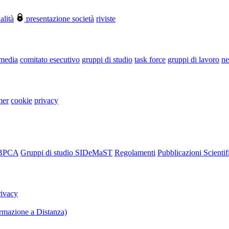
alità
presentazione società
riviste
 media
comitato esecutivo
gruppi di studio
task force
gruppi di lavoro
ne
mer
cookie
privacy
RBPCA
Gruppi di studio SIDeMaST
Regolamenti
Pubblicazioni Scientif
rivacy
mazione a Distanza)