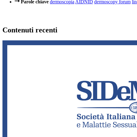
Parole chiave
dermoscopia
AIDNID
dermoscopy forum
li
Contenuti recenti