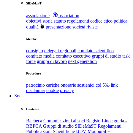
SIDeMaST
associazione
|
association
obiettivi
storia
statuto
regolamenti
codice etico
politica
qualità
presentazione società
riviste
Membri
consiglio
delegati regionali
comitato scientifico
comitato media
comitato esecutivo
gruppi di studio
task
force
gruppi di lavoro
next generation
Procedure
patrocinio
cariche onorarie
sostienici col 5‰
link
disclaimer
cookie
privacy
Soci
Contenuti
Bacheca
Comunicazioni ai soci
Registri
Linee guida -
RBPCA
Gruppi di studio SIDeMaST
Regolamenti
Pubblicazioni Scientifiche
IJDV
Monografie