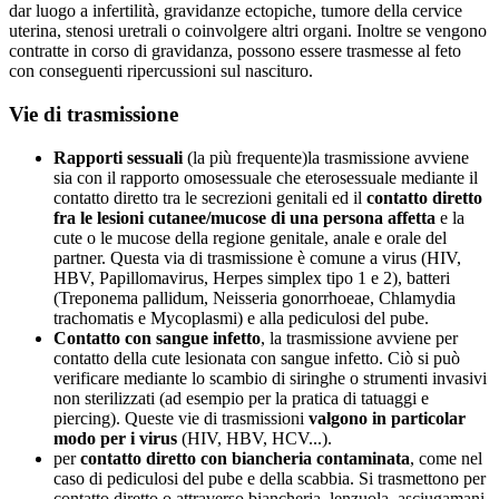
dar luogo a infertilità, gravidanze ectopiche, tumore della cervice
uterina, stenosi uretrali o coinvolgere altri organi. Inoltre se vengono
contratte in corso di gravidanza, possono essere trasmesse al feto
con conseguenti ripercussioni sul nascituro.
Vie di trasmissione
Rapporti sessuali
(la più frequente)la trasmissione avviene
sia con il rapporto omosessuale che eterosessuale mediante il
contatto diretto tra le secrezioni genitali ed il
contatto diretto
fra le lesioni cutanee/mucose di una persona affetta
e la
cute o le mucose della regione genitale, anale e orale del
partner. Questa via di trasmissione è comune a virus (HIV,
HBV, Papillomavirus, Herpes simplex tipo 1 e 2), batteri
(Treponema pallidum, Neisseria gonorrhoeae, Chlamydia
trachomatis e Mycoplasmi) e alla pediculosi del pube.
Contatto con sangue infetto
, la trasmissione avviene per
contatto della cute lesionata con sangue infetto. Ciò si può
verificare mediante lo scambio di siringhe o strumenti invasivi
non sterilizzati (ad esempio per la pratica di tatuaggi e
piercing). Queste vie di trasmissioni
valgono in particolar
modo per i virus
(HIV, HBV, HCV...).
per
contatto diretto con biancheria contaminata
, come nel
caso di pediculosi del pube e della scabbia. Si trasmettono per
contatto diretto o attraverso biancheria, lenzuola, asciugamani,