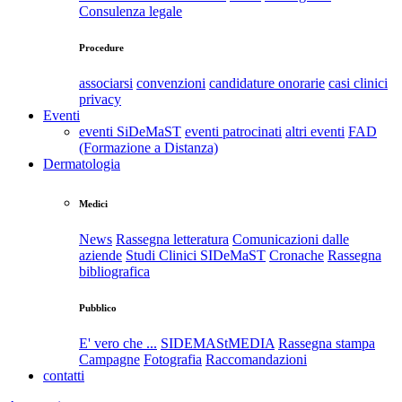
Consulenza legale
Procedure
associarsi
convenzioni
candidature onorarie
casi clinici
privacy
Eventi
eventi SiDeMaST
eventi patrocinati
altri eventi
FAD
(Formazione a Distanza)
Dermatologia
Medici
News
Rassegna letteratura
Comunicazioni dalle
aziende
Studi Clinici SIDeMaST
Cronache
Rassegna
bibliografica
Pubblico
E' vero che ...
SIDEMAStMEDIA
Rassegna stampa
Campagne
Fotografia
Raccomandazioni
contatti