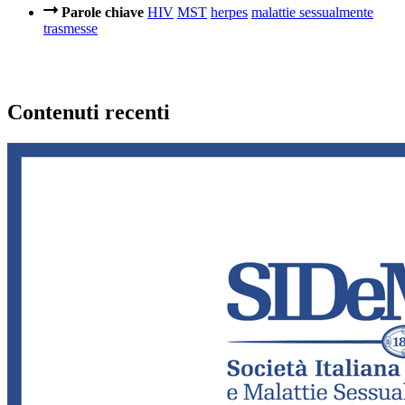
Parole chiave
HIV
MST
herpes
malattie sessualmente
trasmesse
Contenuti recenti