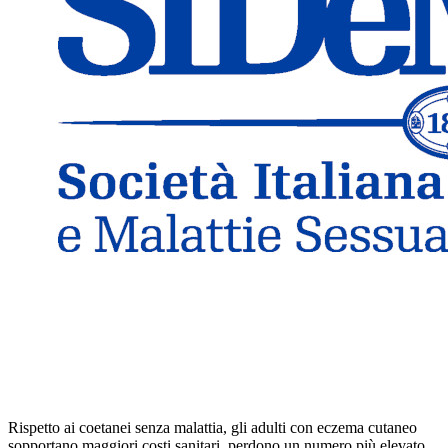
Rispetto ai coetanei senza malattia, gli adulti con eczema cutaneo
sopportano maggiori costi sanitari, perdono un numero più elevato