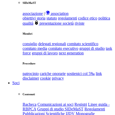
SIDeMaST
associazione
|
association
obiettivi
storia
statuto
regolamenti
codice etico
politica
qualità
presentazione società
riviste
Membri
consiglio
delegati regionali
comitato scientifico
comitato media
comitato esecutivo
gruppi di studio
task
force
gruppi di lavoro
next generation
Procedure
patrocinio
cariche onorarie
sostienici col 5‰
link
disclaimer
cookie
privacy
Soci
Contenuti
Bacheca
Comunicazioni ai soci
Registri
Linee guida -
RBPCA
Gruppi di studio SIDeMaST
Regolamenti
Pubblicazioni Scientifiche
IJDV
Monografie