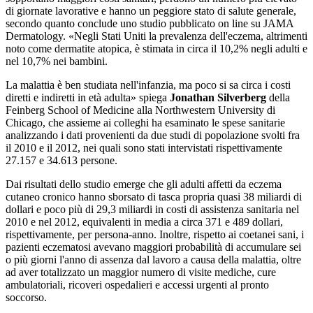
di giornate lavorative e hanno un peggiore stato di salute generale,
secondo quanto conclude uno studio pubblicato on line su JAMA
Dermatology. «Negli Stati Uniti la prevalenza dell'eczema, altrimenti
noto come dermatite atopica, è stimata in circa il 10,2% negli adulti e
nel 10,7% nei bambini.
La malattia è ben studiata nell'infanzia, ma poco si sa circa i costi
diretti e indiretti in età adulta» spiega
Jonathan Silverberg
della
Feinberg School of Medicine alla Northwestern University di
Chicago, che assieme ai colleghi ha esaminato le spese sanitarie
analizzando i dati provenienti da due studi di popolazione svolti fra
il 2010 e il 2012, nei quali sono stati intervistati rispettivamente
27.157 e 34.613 persone.
Dai risultati dello studio emerge che gli adulti affetti da eczema
cutaneo cronico hanno sborsato di tasca propria quasi 38 miliardi di
dollari e poco più di 29,3 miliardi in costi di assistenza sanitaria nel
2010 e nel 2012, equivalenti in media a circa 371 e 489 dollari,
rispettivamente, per persona-anno. Inoltre, rispetto ai coetanei sani, i
pazienti eczematosi avevano maggiori probabilità di accumulare sei
o più giorni l'anno di assenza dal lavoro a causa della malattia, oltre
ad aver totalizzato un maggior numero di visite mediche, cure
ambulatoriali, ricoveri ospedalieri e accessi urgenti al pronto
soccorso.