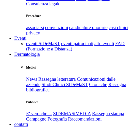
Consulenza legale
Procedure
associarsi
convenzioni
candidature onorarie
casi clinici
privacy
Eventi
eventi SiDeMaST
eventi patrocinati
altri eventi
FAD
(Formazione a Distanza)
Dermatologia
Medici
News
Rassegna letteratura
Comunicazioni dalle
aziende
Studi Clinici SIDeMaST
Cronache
Rassegna
bibliografica
Pubblico
E' vero che ...
SIDEMAStMEDIA
Rassegna stampa
Campagne
Fotografia
Raccomandazioni
contatti