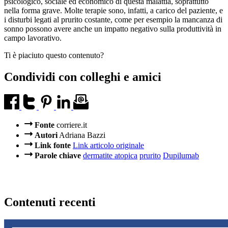
psicologico, sociale ed economico di questa malattia, soprattutto
nella forma grave. Molte terapie sono, infatti, a carico del paziente, e
i disturbi legati al prurito costante, come per esempio la mancanza di
sonno possono avere anche un impatto negativo sulla produttività in
campo lavorativo.
Ti è piaciuto questo contenuto?
Condividi con colleghi e amici
Fonte
corriere.it
Autori
Adriana Bazzi
Link fonte
Link articolo originale
Parole chiave
dermatite atopica
prurito
Dupilumab
Contenuti recenti