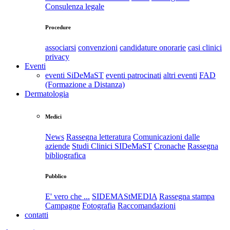
Consulenza legale
Procedure
associarsi
convenzioni
candidature onorarie
casi clinici
privacy
Eventi
eventi SiDeMaST
eventi patrocinati
altri eventi
FAD
(Formazione a Distanza)
Dermatologia
Medici
News
Rassegna letteratura
Comunicazioni dalle
aziende
Studi Clinici SIDeMaST
Cronache
Rassegna
bibliografica
Pubblico
E' vero che ...
SIDEMAStMEDIA
Rassegna stampa
Campagne
Fotografia
Raccomandazioni
contatti