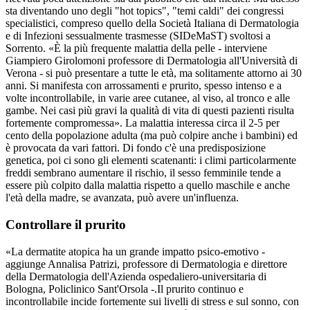
sta diventando uno degli "hot topics", "temi caldi" dei congressi
specialistici, compreso quello della Società Italiana di Dermatologia
e di Infezioni sessualmente trasmesse (SIDeMaST) svoltosi a
Sorrento. «È la più frequente malattia della pelle - interviene
Giampiero Girolomoni professore di Dermatologia all'Università di
Verona - si può presentare a tutte le età, ma solitamente attorno ai 30
anni. Si manifesta con arrossamenti e prurito, spesso intenso e a
volte incontrollabile, in varie aree cutanee, al viso, al tronco e alle
gambe. Nei casi più gravi la qualità di vita di questi pazienti risulta
fortemente compromessa». La malattia interessa circa il 2-5 per
cento della popolazione adulta (ma può colpire anche i bambini) ed
è provocata da vari fattori. Di fondo c'è una predisposizione
genetica, poi ci sono gli elementi scatenanti: i climi particolarmente
freddi sembrano aumentare il rischio, il sesso femminile tende a
essere più colpito dalla malattia rispetto a quello maschile e anche
l'età della madre, se avanzata, può avere un'influenza.
Controllare il prurito
«La dermatite atopica ha un grande impatto psico-emotivo -
aggiunge Annalisa Patrizi, professore di Dermatologia e direttore
della Dermatologia dell'Azienda ospedaliero-universitaria di
Bologna, Policlinico Sant'Orsola -.Il prurito continuo e
incontrollabile incide fortemente sui livelli di stress e sul sonno, con