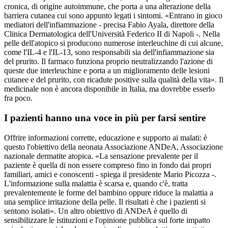
cronica, di origine autoimmune, che porta a una alterazione della
barriera cutanea cui sono appunto legati i sintomi. «Entrano in gioco
mediatori dell'infiammazione - precisa Fabio Ayala, direttore della
Clinica Dermatologica dell'Università Federico II di Napoli -. Nella
pelle dell'atopico si producono numerose interleuchine di cui alcune,
come l'IL-4 e l'IL-13, sono responsabili sia dell'infiammazione sia
del prurito. Il farmaco funziona proprio neutralizzando l'azione di
queste due interleuchine e porta a un miglioramento delle lesioni
cutanee e del prurito, con ricadute positive sulla qualità della vita». Il
medicinale non è ancora disponibile in Italia, ma dovrebbe esserlo
fra poco.
I pazienti hanno una voce in più per farsi sentire
Offrire informazioni corrette, educazione e supporto ai malati: è
questo l'obiettivo della neonata Associazione ANDeA, Associazione
nazionale dermatite atopica. «La sensazione prevalente per il
paziente è quella di non essere compreso fino in fondo dai propri
familiari, amici e conoscenti - spiega il presidente Mario Picozza -.
L'informazione sulla malattia è scarsa e, quando c'è, tratta
prevalentemente le forme del bambino oppure riduce la malattia a
una semplice irritazione della pelle. Il risultati è che i pazienti si
sentono isolati». Un altro obiettivo di ANDeA è quello di
sensibilizzare le istituzioni e l'opinione pubblica sul forte impatto