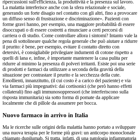
ripercussioni sull'efficienza, la produttività e la presenza sul lavoro.
La malattia interferisce anche con la sfera relazionale e sociale,
generando un forte disagio nel contatto con gli altri, fino a provocare
un diffuso senso di frustrazione e discriminazione». Pazienti con
forme gravi hanno, per esempio, una maggiore probabilità di essere
disoccupati o di essere costretti a rinunciare a certi percorsi di
carriera o di studio. Come controllare allora i sintomi? Intanto vale la
pena di sottolineare qualche regola generale che può aiutare a ridurre
il prurito: è bene, per esempio, evitare il contatto diretto con
detersivi, è consigliabile privilegiare indumenti di cotone rispetto a
quelli di lana e, infine, è importante mantenere la casa pulita per
ridurre al minimo la presenza di polveri irritanti. Esiste poi una serie
di prodotti e farmaci da utilizzare a seconda della gravità della
situazione per contrastare il prurito e la secchezza della cute.
Emollienti, innanzitutto, (il cui costo è a carico del paziente) e via
via farmaci più impegnativi: dai cortisonici (che però hanno effetti
collaterali) fino agli immunosoppressori (che interferiscono sulla
risposta immunitaria) sia sotto forma di pomate da applicare
localmente che di pillole da assumere per bocca.
Nuovo farmaco in arrivo in Italia
Ma le ricerche sulle origini della malattia hanno portato a sviluppare
una nuova terapia per le forme più gravi: un anticorpo monoclonale
chiamato dupilumab. Si tratta, infatti, di una patologia infiammatoria