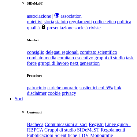
SIDeMaST
associazione
|
association
obiettivi
storia
statuto
regolamenti
codice etico
politica
qualità
presentazione società
riviste
Membri
consiglio
delegati regionali
comitato scientifico
comitato media
comitato esecutivo
gruppi di studio
task
force
gruppi di lavoro
next generation
Procedure
patrocinio
cariche onorarie
sostienici col 5‰
link
disclaimer
cookie
privacy
Soci
Contenuti
Bacheca
Comunicazioni ai soci
Registri
Linee guida -
RBPCA
Gruppi di studio SIDeMaST
Regolamenti
Pubblicazioni Scientifiche
IJDV
Monografie