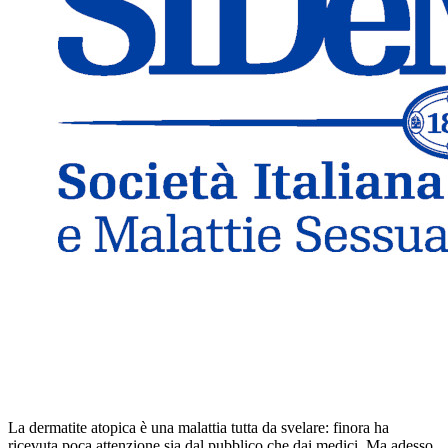
La dermatite atopica è una malattia tutta da svelare: finora ha
ricevuta poca attenzione sia dal pubblico che dai medici. Ma adesso