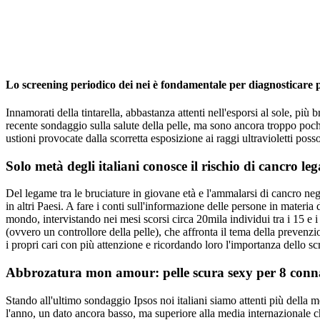
Lo screening periodico dei nei è fondamentale per diagnosticare
Innamorati della tintarella, abbastanza attenti nell'esporsi al sole, più
recente sondaggio sulla salute della pelle, ma sono ancora troppo pochi
ustioni provocate dalla scorretta esposizione ai raggi ultravioletti po
Solo metà degli italiani conosce il rischio di cancro leg
Del legame tra le bruciature in giovane età e l'ammalarsi di cancro negl
in altri Paesi. A fare i conti sull'informazione delle persone in materi
mondo, intervistando nei mesi scorsi circa 20mila individui tra i 15 e
(ovvero un controllore della pelle), che affronta il tema della preven
i propri cari con più attenzione e ricordando loro l'importanza dello 
Abbrozatura mon amour: pelle scura sexy per 8 conna
Stando all'ultimo sondaggio Ipsos noi italiani siamo attenti più della 
l'anno, un dato ancora basso, ma superiore alla media internazionale che