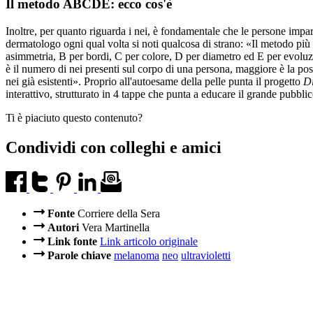
Il metodo ABCDE: ecco cos'è
Inoltre, per quanto riguarda i nei, è fondamentale che le persone impari
dermatologo ogni qual volta si noti qualcosa di strano: «Il metodo pi
asimmetria, B per bordi, C per colore, D per diametro ed E per evolu
è il numero di nei presenti sul corpo di una persona, maggiore è la po
nei già esistenti». Proprio all'autoesame della pelle punta il progetto
Di
interattivo, strutturato in 4 tappe che punta a educare il grande pubbl
Ti è piaciuto questo contenuto?
Condividi con colleghi e amici
Fonte
Corriere della Sera
Autori
Vera Martinella
Link fonte
Link articolo originale
Parole chiave
melanoma
neo
ultravioletti