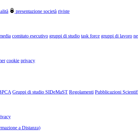
alità
presentazione società
riviste
 media
comitato esecutivo
gruppi di studio
task force
gruppi di lavoro
ne
mer
cookie
privacy
RBPCA
Gruppi di studio SIDeMaST
Regolamenti
Pubblicazioni Scientif
rivacy
mazione a Distanza)