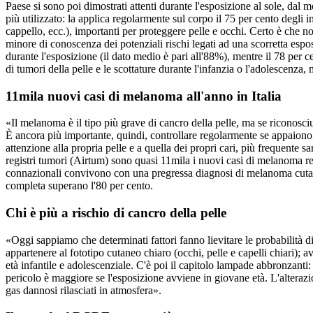
Paese si sono poi dimostrati attenti durante l'esposizione al sole, dal
più utilizzato: la applica regolarmente sul corpo il 75 per cento degli i
cappello, ecc.), importanti per proteggere pelle e occhi. Certo è che n
minore di conoscenza dei potenziali rischi legati ad una scorretta espos
durante l'esposizione (il dato medio è pari all'88%), mentre il 78 per cen
di tumori della pelle e le scottature durante l'infanzia o l'adolescenza, 
11mila nuovi casi di melanoma all'anno in Italia
«Il melanoma è il tipo più grave di cancro della pelle, ma se riconosc
È ancora più importante, quindi, controllare regolarmente se appaiono n
attenzione alla propria pelle e a quella dei propri cari, più frequente s
registri tumori (Airtum) sono quasi 11mila i nuovi casi di melanoma regi
connazionali convivono con una pregressa diagnosi di melanoma cutaneo
completa superano l'80 per cento.
Chi è più a rischio di cancro della pelle
«Oggi sappiamo che determinati fattori fanno lievitare le probabilità 
appartenere al fototipo cutaneo chiaro (occhi, pelle e capelli chiari); 
età infantile e adolescenziale. C'è poi il capitolo lampade abbronzant
pericolo è maggiore se l'esposizione avviene in giovane età. L'alterazion
gas dannosi rilasciati in atmosfera».