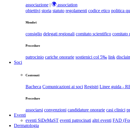
associazione
|
association
obiettivi
storia
statuto
regolamenti
codice etico
politica qu
Membri
consiglio
delegati regionali
comitato scientifico
comitato
Procedure
patrocinio
cariche onorarie
sostienici col 5‰
link
disclai
Soci
Contenuti
Bacheca
Comunicazioni ai soci
Registri
Linee guida - 
Procedure
associarsi
convenzioni
candidature onorarie
casi clinici
p
Eventi
eventi SiDeMaST
eventi patrocinati
altri eventi
FAD (For
Dermatologia