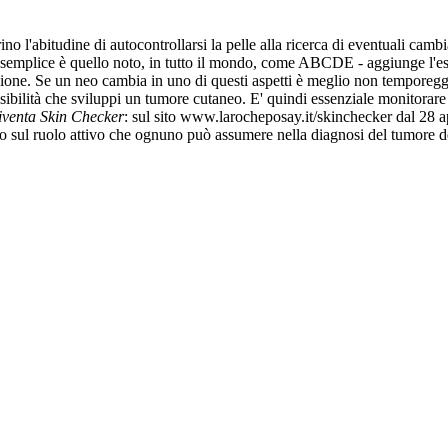
no l'abitudine di autocontrollarsi la pelle alla ricerca di eventuali camb
ù semplice è quello noto, in tutto il mondo, come ABCDE - aggiunge l'es
zione. Se un neo cambia in uno di questi aspetti è meglio non temporegg
ssibilità che sviluppi un tumore cutaneo. E' quindi essenziale monitorar
venta Skin Checker
: sul sito www.larocheposay.it/skinchecker dal 28 a
ico sul ruolo attivo che ognuno può assumere nella diagnosi del tumore de