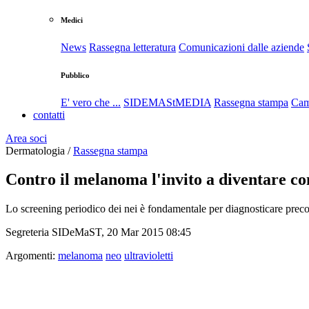
Medici
News
Rassegna letteratura
Comunicazioni dalle aziende
Pubblico
E' vero che ...
SIDEMAStMEDIA
Rassegna stampa
Cam
contatti
Area soci
Dermatologia /
Rassegna stampa
Contro il melanoma l'invito a diventare con
Lo screening periodico dei nei è fondamentale per diagnosticare prec
Segreteria SIDeMaST, 20 Mar 2015 08:45
Argomenti:
melanoma
neo
ultravioletti