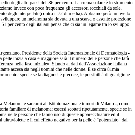
edio degli altri paesi dell'86 per cento. La crema solare è lo strumento
ilizziamo invece con poca frequenza gli accessori (occhiali da sole,
nto degli interpellati (contro il 72 di media). Abbiamo però un livello
à di sviluppare un melanoma sia dovuta a una scarsa o assente protezione
il 51 per cento degli italiani pensa che ci sia un legame tra lo sviluppo
Argenziano, Presidente della Società Internazionale di Dermatologia -
a pelle inizia a casa e maggiore sarà il numero delle persone che farà
ferenza nella fase iniziale». Stando ai dati dell'Associazione italiana
ostante ascesa sia negli uomini che nelle donne. E se circa 81mia
mento: specie se la diagnosi è precoce, le possibilità di guarigione
ra Melanomi e sarcomi all'Istituto nazionale tumori di Milano -, come:
toria familiare di melanoma; essersi scottati ripetutamente, specie se in
noma nelle persone che fanno uso di queste apparecchiature ed il
ultraviolette e il cui effetto negativo per la pelle è "potenziato" dai