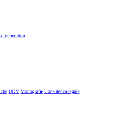
xt generation
iche
IJDV
Monografie
Consulenza legale