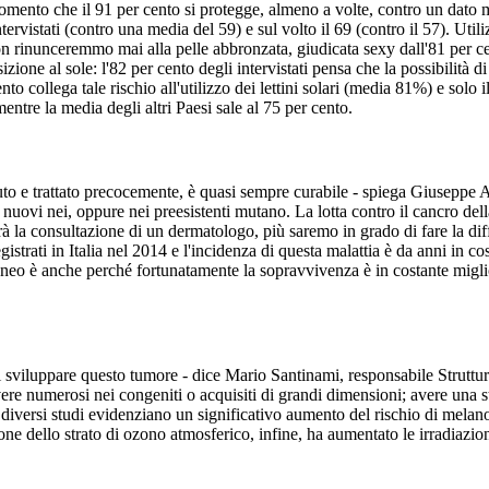
 momento che il 91 per cento si protegge, almeno a volte, contro un dato m
ntervistati (contro una media del 59) e sul volto il 69 (contro il 57). Ut
on rinunceremmo mai alla pelle abbronzata, giudicata sexy dall'81 per ce
izione al sole: l'82 per cento degli intervistati pensa che la possibilit
to collega tale rischio all'utilizzo dei lettini solari (media 81%) e solo 
mentre la media degli altri Paesi sale al 75 per cento.
iuto e trattato precocemente, è quasi sempre curabile - spiega Giuseppe 
uovi nei, oppure nei preesistenti mutano. La lotta contro il cancro dell
arà la consultazione di un dermatologo, più saremo in grado di fare la dif
strati in Italia nel 2014 e l'incidenza di questa malattia è da anni in c
 è anche perché fortunatamente la sopravvivenza è in costante migliora
di sviluppare questo tumore - dice Mario Santinami, responsabile Struttu
avere numerosi nei congeniti o acquisiti di grandi dimensioni; avere una s
i: diversi studi evidenziano un significativo aumento del rischio di mela
e dello strato di ozono atmosferico, infine, ha aumentato le irradiazioni 