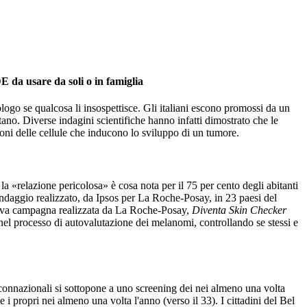
 da usare da soli o in famiglia
tologo se qualcosa li insospettisce. Gli italiani escono promossi da un
ano. Diverse indagini scientifiche hanno infatti dimostrato che le
ioni delle cellule che inducono lo sviluppo di un tumore.
la «relazione pericolosa» è cosa nota per il 75 per cento degli abitanti
 sondaggio realizzato, da Ipsos per La Roche-Posay, in 23 paesi del
 nuova campagna realizzata da La Roche-Posay,
Diventa Skin Checker
 nel processo di autovalutazione dei melanomi, controllando se stessi e
i connazionali si sottopone a uno screening dei nei almeno una volta
i propri nei almeno una volta l'anno (verso il 33). I cittadini del Bel