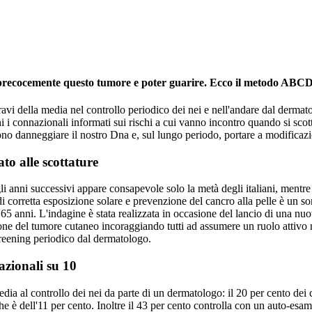
 precocemente questo tumore e poter guarire. Ecco il metodo ABCDE
 bravi della media nel controllo periodico dei nei e nell'andare dal derma
 i connazionali informati sui rischi a cui vanno incontro quando si scott
ssono danneggiare il nostro Dna e, sul lungo periodo, portare a modificaz
ato alle scottature
i anni successivi appare consapevole solo la metà degli italiani, mentre 
a di corretta esposizione solare e prevenzione del cancro alla pelle è un
 i 65 anni. L'indagine è stata realizzata in occasione del lancio di una
zione del tumore cutaneo incoraggiando tutti ad assumere un ruolo attivo
screening periodico dal dermatologo.
zionali su 10
media al controllo dei nei da parte di un dermatologo: il 20 per cento de
 è dell'11 per cento. Inoltre il 43 per cento controlla con un auto-esame 