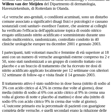
Willem van der Meijden
del Dipartmento di dermatologia,
Havenziekenhuis, di Rotterdam in Olanda.
«Le verruche ano-genitali, o condilomi acuminati, sono un disturbo
comune associato a significativi disagi fisici e psicologici e causano
sostanziali costi sanitari» esordisce l'autore, che assieme ai colleghi
ha verificato l'efficacia dell'applicazione topica di ossido nitrico
erogato utilizzando nitrito acidificato e somministrato durante uno
studio multicentrico, randomizzato, controllato condotto in 40
cliniche urologiche europee tra dicembre 2001 e gennaio 2003.
I partecipanti, tutti volontari maschi e femmine di età superiore ai 18
anni con un numero di verruche anogenitali esterne compreso tra 2 e
50, sono stati randomizzati a un gruppo di controllo trattato con
placebo e a un braccio di trattamento che ha ricevuto tre dosi di
nitrito acidificato applicato localmente per 12 settimane con ulteriori
12 settimane di follow-up e visita finale il 14 gennaio 2003.
Il trattamento attivo è stato suddiviso in dose bassa (nitrito di sodio al
3% con acido citrico al 4,5% in crema due volte al giorno), dose
media (nitrito di sodio al 6% con acido citrico al 9% in crema una
volta al giorno di notte e placebo al mattino) e dose alta (nitrito di
sodio 6% con acido citrico 9% in crema due volte al giorno).
«L'outcome primario era la percentuale di pazienti con guarigione
completa delle verruche, e quelli secondari erano la riduzione delle