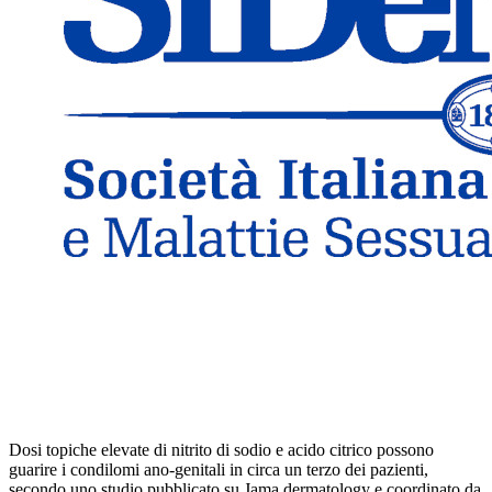
Dosi topiche elevate di nitrito di sodio e acido citrico possono
guarire i condilomi ano-genitali in circa un terzo dei pazienti,
secondo uno studio pubblicato su Jama dermatology e coordinato da