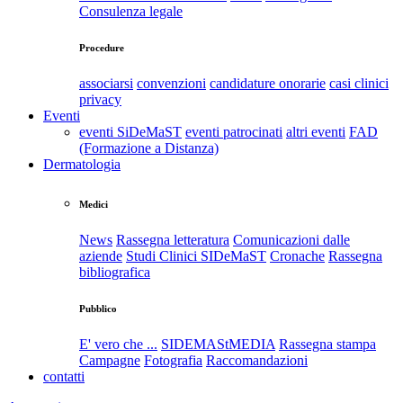
Consulenza legale
Procedure
associarsi
convenzioni
candidature onorarie
casi clinici
privacy
Eventi
eventi SiDeMaST
eventi patrocinati
altri eventi
FAD
(Formazione a Distanza)
Dermatologia
Medici
News
Rassegna letteratura
Comunicazioni dalle
aziende
Studi Clinici SIDeMaST
Cronache
Rassegna
bibliografica
Pubblico
E' vero che ...
SIDEMAStMEDIA
Rassegna stampa
Campagne
Fotografia
Raccomandazioni
contatti