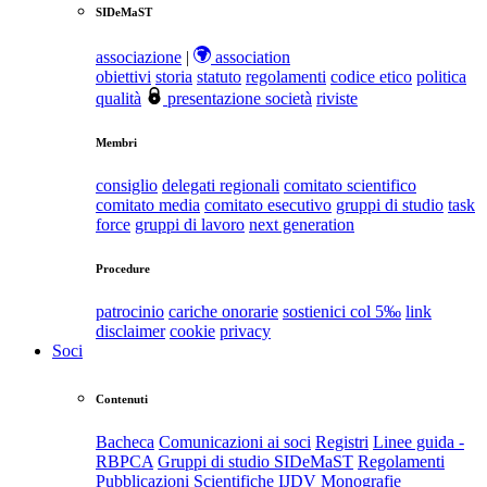
SIDeMaST
associazione
|
association
obiettivi
storia
statuto
regolamenti
codice etico
politica
qualità
presentazione società
riviste
Membri
consiglio
delegati regionali
comitato scientifico
comitato media
comitato esecutivo
gruppi di studio
task
force
gruppi di lavoro
next generation
Procedure
patrocinio
cariche onorarie
sostienici col 5‰
link
disclaimer
cookie
privacy
Soci
Contenuti
Bacheca
Comunicazioni ai soci
Registri
Linee guida -
RBPCA
Gruppi di studio SIDeMaST
Regolamenti
Pubblicazioni Scientifiche
IJDV
Monografie