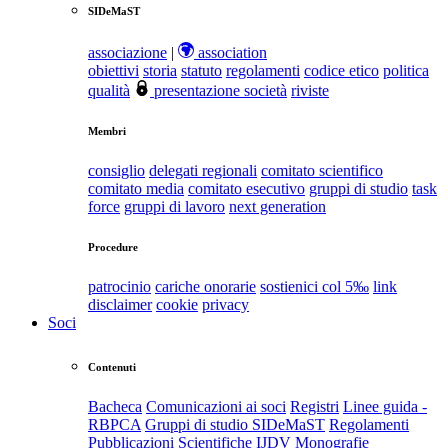
SIDeMaST
associazione
|
association
obiettivi
storia
statuto
regolamenti
codice etico
politica
qualità
presentazione società
riviste
Membri
consiglio
delegati regionali
comitato scientifico
comitato media
comitato esecutivo
gruppi di studio
task
force
gruppi di lavoro
next generation
Procedure
patrocinio
cariche onorarie
sostienici col 5‰
link
disclaimer
cookie
privacy
Soci
Contenuti
Bacheca
Comunicazioni ai soci
Registri
Linee guida -
RBPCA
Gruppi di studio SIDeMaST
Regolamenti
Pubblicazioni Scientifiche
IJDV
Monografie