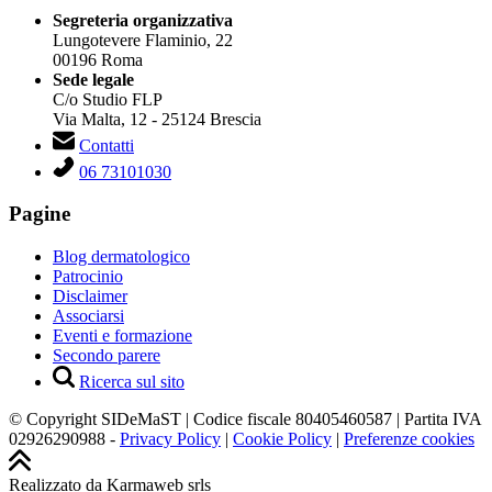
Segreteria organizzativa
Lungotevere Flaminio, 22
00196 Roma
Sede legale
C/o Studio FLP
Via Malta, 12 - 25124 Brescia
Contatti
06 73101030
Pagine
Blog dermatologico
Patrocinio
Disclaimer
Associarsi
Eventi e formazione
Secondo parere
Ricerca sul sito
© Copyright SIDeMaST | Codice fiscale 80405460587 | Partita IVA
02926290988 -
Privacy Policy
|
Cookie Policy
|
Preferenze cookies
Realizzato da Karmaweb srls