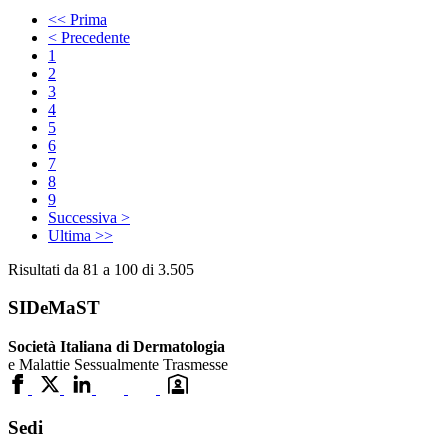
<< Prima
< Precedente
1
2
3
4
5
6
7
8
9
Successiva >
Ultima >>
Risultati da 81 a 100 di 3.505
SIDeMaST
Società Italiana di Dermatologia
e Malattie Sessualmente Trasmesse
Sedi