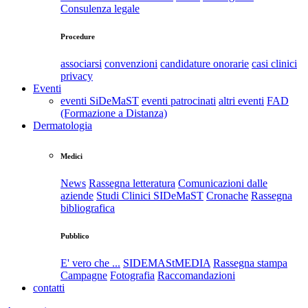
Consulenza legale
Procedure
associarsi
convenzioni
candidature onorarie
casi clinici
privacy
Eventi
eventi SiDeMaST
eventi patrocinati
altri eventi
FAD
(Formazione a Distanza)
Dermatologia
Medici
News
Rassegna letteratura
Comunicazioni dalle
aziende
Studi Clinici SIDeMaST
Cronache
Rassegna
bibliografica
Pubblico
E' vero che ...
SIDEMAStMEDIA
Rassegna stampa
Campagne
Fotografia
Raccomandazioni
contatti