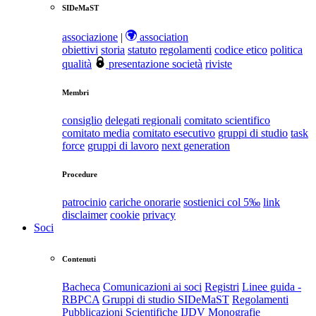
SIDeMaST
associazione
|
association
obiettivi
storia
statuto
regolamenti
codice etico
politica
qualità
presentazione società
riviste
Membri
consiglio
delegati regionali
comitato scientifico
comitato media
comitato esecutivo
gruppi di studio
task
force
gruppi di lavoro
next generation
Procedure
patrocinio
cariche onorarie
sostienici col 5‰
link
disclaimer
cookie
privacy
Soci
Contenuti
Bacheca
Comunicazioni ai soci
Registri
Linee guida -
RBPCA
Gruppi di studio SIDeMaST
Regolamenti
Pubblicazioni Scientifiche
IJDV
Monografie