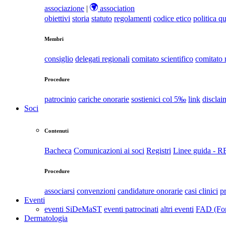
associazione
|
association
obiettivi
storia
statuto
regolamenti
codice etico
politica qu
Membri
consiglio
delegati regionali
comitato scientifico
comitato
Procedure
patrocinio
cariche onorarie
sostienici col 5‰
link
disclai
Soci
Contenuti
Bacheca
Comunicazioni ai soci
Registri
Linee guida - 
Procedure
associarsi
convenzioni
candidature onorarie
casi clinici
p
Eventi
eventi SiDeMaST
eventi patrocinati
altri eventi
FAD (For
Dermatologia