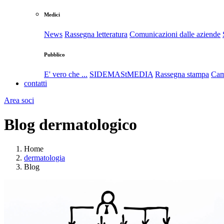
Medici
News
Rassegna letteratura
Comunicazioni dalle aziende
Pubblico
E' vero che ...
SIDEMAStMEDIA
Rassegna stampa
Cam
contatti
Area soci
Blog dermatologico
Home
dermatologia
Blog