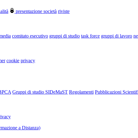
alità
presentazione società
riviste
 media
comitato esecutivo
gruppi di studio
task force
gruppi di lavoro
ne
mer
cookie
privacy
RBPCA
Gruppi di studio SIDeMaST
Regolamenti
Pubblicazioni Scientif
rivacy
mazione a Distanza)