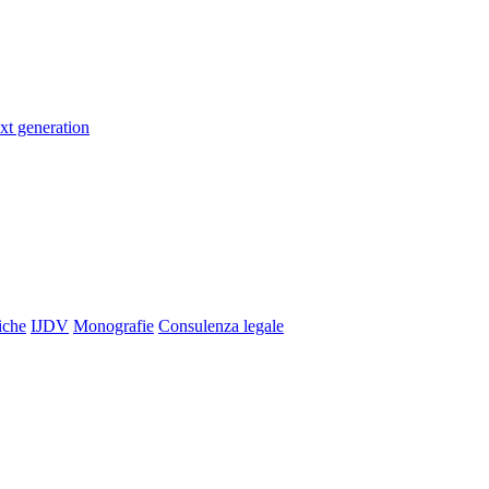
xt generation
iche
IJDV
Monografie
Consulenza legale