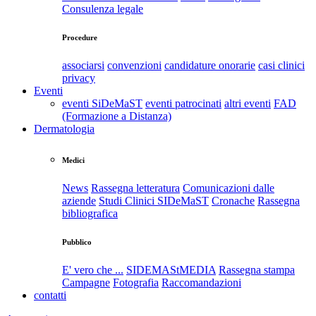
Consulenza legale
Procedure
associarsi
convenzioni
candidature onorarie
casi clinici
privacy
Eventi
eventi SiDeMaST
eventi patrocinati
altri eventi
FAD
(Formazione a Distanza)
Dermatologia
Medici
News
Rassegna letteratura
Comunicazioni dalle
aziende
Studi Clinici SIDeMaST
Cronache
Rassegna
bibliografica
Pubblico
E' vero che ...
SIDEMAStMEDIA
Rassegna stampa
Campagne
Fotografia
Raccomandazioni
contatti