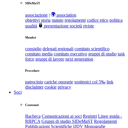
SIDeMaST
associazione
|
association
obiettivi
storia
statuto
regolamenti
codice etico
politica
qualità
presentazione società
riviste
Membri
consiglio
delegati regionali
comitato scientifico
comitato media
comitato esecutivo
gruppi di studio
task
force
gruppi di lavoro
next generation
Procedure
patrocinio
cariche onorarie
sostienici col 5‰
link
disclaimer
cookie
privacy
Soci
Contenuti
Bacheca
Comunicazioni ai soci
Registri
Linee guida -
RBPCA
Gruppi di studio SIDeMaST
Regolamenti
Pubblicazioni Scientifiche
IJDV
Monografie