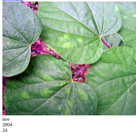
nov
2004
24