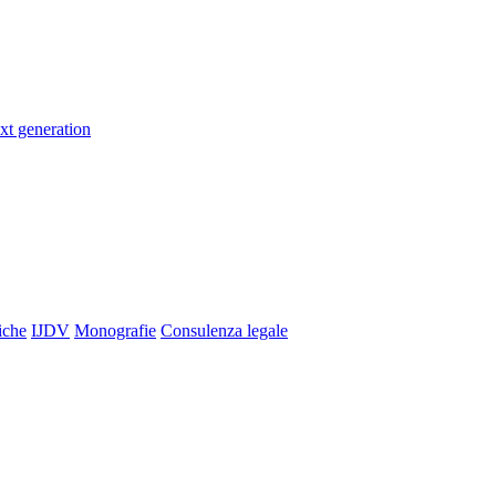
xt generation
iche
IJDV
Monografie
Consulenza legale