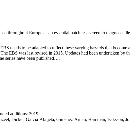
ed throughout Europe as an essential patch test screen to diagnose aller
BS needs to be adapted to reflect these varying hazards that become a r
ed. The EBS was last revised in 2015. Updates had been undertaken by
line series have been published….
nded additions: 2019.
nzeel, Dickel, Garcia-Abujeta, Giménez-Arnau, Hamman, Isaksson, Joh