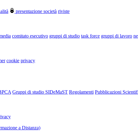
alità
presentazione società
riviste
 media
comitato esecutivo
gruppi di studio
task force
gruppi di lavoro
ne
mer
cookie
privacy
RBPCA
Gruppi di studio SIDeMaST
Regolamenti
Pubblicazioni Scientif
rivacy
mazione a Distanza)