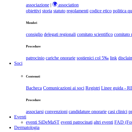
associazione
|
association
obiettivi
storia
statuto
regolamenti
codice etico
politica qu
Membri
consiglio
delegati regionali
comitato scientifico
comitato
Procedure
patrocinio
cariche onorarie
sostienici col 5‰
link
disclai
Soci
Contenuti
Bacheca
Comunicazioni ai soci
Registri
Linee guida - 
Procedure
associarsi
convenzioni
candidature onorarie
casi clinici
p
Eventi
eventi SiDeMaST
eventi patrocinati
altri eventi
FAD (For
Dermatologia