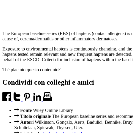
The European baseline series (EBS) of haptens (contact allergens) is us
cause of, eczema/dermatitis or other inflammatory dermatoses.
Exposure to environmental haptens is continuously changing, and the E
haptens tested remain relevant and new frequent haptens are detect
behalf of the ESCD. Criteria for inclusion of haptens within the base
Ti è piaciuto questo contenuto?
Condividi con colleghi e amici
Fonte
Wiley Online Library
Titolo originale
The European baseline series and recomme
Autori
Wilkinson, Gonçalo, Aerts, Badulici, Bennike, Bruy
Schuttelaar, Spiewak, Thyssen, Uter.