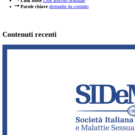
Link fonte
Link articolo originale
Parole chiave
dermatite da contatto
Contenuti recenti