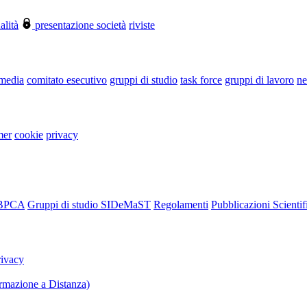
alità
presentazione società
riviste
 media
comitato esecutivo
gruppi di studio
task force
gruppi di lavoro
ne
mer
cookie
privacy
RBPCA
Gruppi di studio SIDeMaST
Regolamenti
Pubblicazioni Scientif
rivacy
mazione a Distanza)