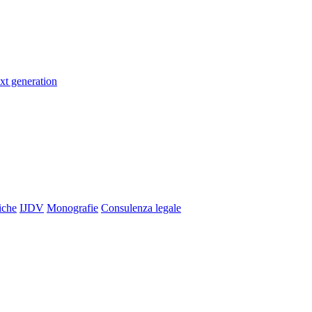
xt generation
iche
IJDV
Monografie
Consulenza legale