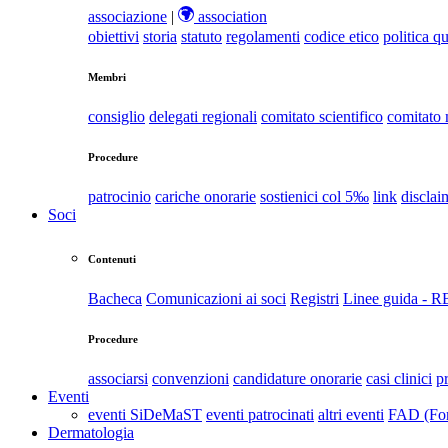
associazione
|
association
obiettivi
storia
statuto
regolamenti
codice etico
politica qu
Membri
consiglio
delegati regionali
comitato scientifico
comitato
Procedure
patrocinio
cariche onorarie
sostienici col 5‰
link
disclai
Soci
Contenuti
Bacheca
Comunicazioni ai soci
Registri
Linee guida - 
Procedure
associarsi
convenzioni
candidature onorarie
casi clinici
p
Eventi
eventi SiDeMaST
eventi patrocinati
altri eventi
FAD (For
Dermatologia