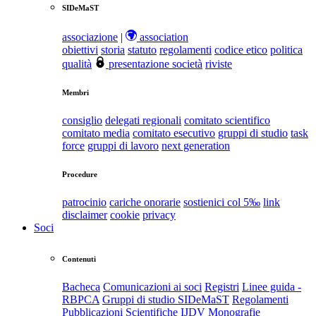
SIDeMaST
associazione
|
association
obiettivi
storia
statuto
regolamenti
codice etico
politica
qualità
presentazione società
riviste
Membri
consiglio
delegati regionali
comitato scientifico
comitato media
comitato esecutivo
gruppi di studio
task
force
gruppi di lavoro
next generation
Procedure
patrocinio
cariche onorarie
sostienici col 5‰
link
disclaimer
cookie
privacy
Soci
Contenuti
Bacheca
Comunicazioni ai soci
Registri
Linee guida -
RBPCA
Gruppi di studio SIDeMaST
Regolamenti
Pubblicazioni Scientifiche
IJDV
Monografie