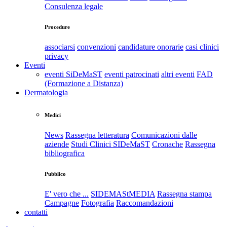
Consulenza legale
Procedure
associarsi
convenzioni
candidature onorarie
casi clinici
privacy
Eventi
eventi SiDeMaST
eventi patrocinati
altri eventi
FAD
(Formazione a Distanza)
Dermatologia
Medici
News
Rassegna letteratura
Comunicazioni dalle
aziende
Studi Clinici SIDeMaST
Cronache
Rassegna
bibliografica
Pubblico
E' vero che ...
SIDEMAStMEDIA
Rassegna stampa
Campagne
Fotografia
Raccomandazioni
contatti