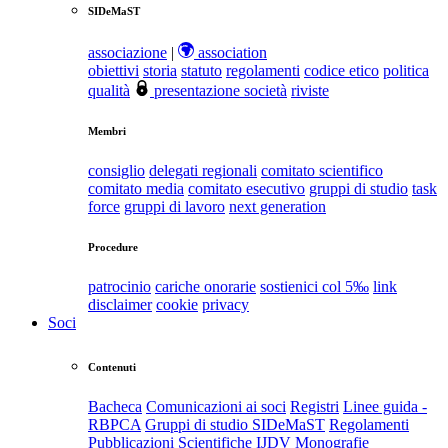
SIDeMaST
associazione
|
association
obiettivi
storia
statuto
regolamenti
codice etico
politica
qualità
presentazione società
riviste
Membri
consiglio
delegati regionali
comitato scientifico
comitato media
comitato esecutivo
gruppi di studio
task
force
gruppi di lavoro
next generation
Procedure
patrocinio
cariche onorarie
sostienici col 5‰
link
disclaimer
cookie
privacy
Soci
Contenuti
Bacheca
Comunicazioni ai soci
Registri
Linee guida -
RBPCA
Gruppi di studio SIDeMaST
Regolamenti
Pubblicazioni Scientifiche
IJDV
Monografie