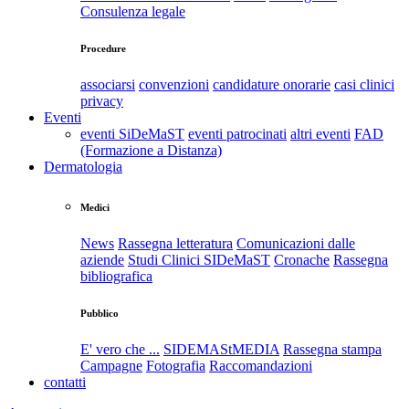
Consulenza legale
Procedure
associarsi
convenzioni
candidature onorarie
casi clinici
privacy
Eventi
eventi SiDeMaST
eventi patrocinati
altri eventi
FAD
(Formazione a Distanza)
Dermatologia
Medici
News
Rassegna letteratura
Comunicazioni dalle
aziende
Studi Clinici SIDeMaST
Cronache
Rassegna
bibliografica
Pubblico
E' vero che ...
SIDEMAStMEDIA
Rassegna stampa
Campagne
Fotografia
Raccomandazioni
contatti