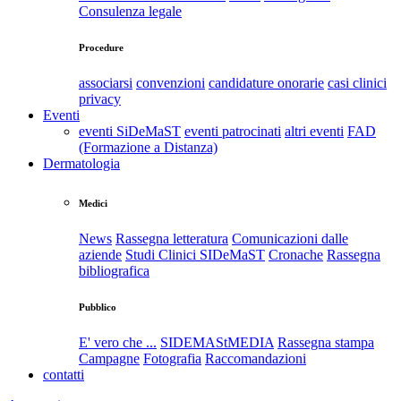
Consulenza legale
Procedure
associarsi
convenzioni
candidature onorarie
casi clinici
privacy
Eventi
eventi SiDeMaST
eventi patrocinati
altri eventi
FAD
(Formazione a Distanza)
Dermatologia
Medici
News
Rassegna letteratura
Comunicazioni dalle
aziende
Studi Clinici SIDeMaST
Cronache
Rassegna
bibliografica
Pubblico
E' vero che ...
SIDEMAStMEDIA
Rassegna stampa
Campagne
Fotografia
Raccomandazioni
contatti