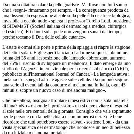
Da una scottatura solare la pelle guarisce. Ma forse non tutti sanno
che i «segni» rimarranno per sempre. «La conseguenza prodotta da
una dissennata esposizione al sole sulla pelle è la cicatrice biologica,
invisibile a occhio nudo - spiega il professor Torello Lotti, presidente
di SIDeMaST (Società italiana di dermatologia medica, chirurgica
ed estetica). E i danni sulla pelle non vengono sanati dal tempo,
perché toccano il Dna delle cellule cutanee».
L'estate è ormai alle porte e prima della spiaggia si riapre la stagione
dei lettini solari. E gli esperti lanciano l'allarme su questa abitudine:
prima dei 35 anni l'esposizione alle lampade abbronzanti aumenta
del 75% il rischio di sviluppare un melanoma. Il dato emerge da uno
studio dell'Agenzia internazionale per la ricerca sul cancro (IARC),
pubblicato sull'International Journal of Cancer. «La lampada attiva i
melanociti - spiega Lotti - e agisce sulle cellule. Da qui può seguire
una serie di eventi tali da condurre al melanoma. In Italia, ogni 45
minuti si scopre un nuovo caso di melanoma maligno».
Che fare allora, bisogna affrontare i mesi estivi con la sola tintarella
di luna? «No - risponde il professore - ma si deve evitare di esporsi
al sole nelle ore centrali della giornata. Consiglio che vale soprattutto
per le persone con la pelle chiara e con numerosi nei. Ed è bene
ricordare che tutti potrebbero essere salvati - sostiene Lotti - da una
visita specialistica del dermatologo che riconosce un neo di bellezza
da un iniziale melanoma mortale».