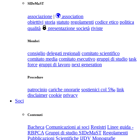
SIDeMaST
associazione
|
association
obiettivi
storia
statuto
regolamenti
codice etico
politica
qualità
presentazione società
riviste
Membri
consiglio
delegati regionali
comitato scientifico
comitato media
comitato esecutivo
gruppi di studio
task
force
gruppi di lavoro
next generation
Procedure
patrocinio
cariche onorarie
sostienici col 5‰
link
disclaimer
cookie
privacy
Soci
Contenuti
Bacheca
Comunicazioni ai soci
Registri
Linee guida -
RBPCA
Gruppi di studio SIDeMaST
Regolamenti
Pubblicazioni Scientifiche
IJDV
Monografie