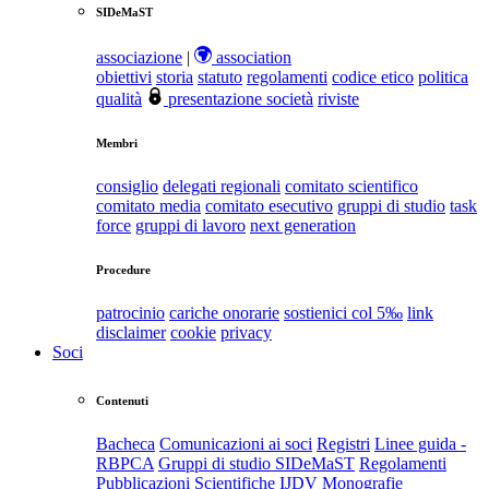
SIDeMaST
associazione
|
association
obiettivi
storia
statuto
regolamenti
codice etico
politica
qualità
presentazione società
riviste
Membri
consiglio
delegati regionali
comitato scientifico
comitato media
comitato esecutivo
gruppi di studio
task
force
gruppi di lavoro
next generation
Procedure
patrocinio
cariche onorarie
sostienici col 5‰
link
disclaimer
cookie
privacy
Soci
Contenuti
Bacheca
Comunicazioni ai soci
Registri
Linee guida -
RBPCA
Gruppi di studio SIDeMaST
Regolamenti
Pubblicazioni Scientifiche
IJDV
Monografie