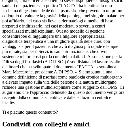
diagnosi, cura e ricerca e al tempo stesso rispondere ai bisogni socio-
sanitari dei pazienti». In pratica "PACTA" ha identificato uno
«schema di gestione ideale della psoriasi», che prevede in un primo
colloquio di valutare la gravità della patologia nel singolo malato per
poi affidarlo, nel caso sia lieve, a dermatologi o medici di base
preparati e indirizzarlo, nei casi moderati o severi, a centri
specializzati multidisciplinari. Questo modello di gestione
consentirebbe di raggiungere una migliore appropriatezza
diagnostica-terapeutica e una migliore qualità delle cure, con
vantaggi sia per il paziente, che avrà diagnosi più rapide e terapie
più mirate, sia per il Servizio sanitario nazionale, che dovrà
sostenere minori costi per la cura dei malati. «L'Associazione per la
Difesa degli Psoriasici (A.DI.PSO.) è soddisfatta del lavoro svolto
dal board che ha sviluppato il documento "PACTA" - sottolinea
Mara Maccarone, presidente A.DI.PSO. -. Siamo giunti a una
comune definizione di psoriasi come patologia cronica multiorgano
a elevato impatto sulla vita delle persone e la natura multiorgano
richiede una gestione multidisciplinare come suggerito dall'OMS. Ci
auguriamo che l'approccio delineato da questo documento venga ora
recepito dalla comunità scientifica e dalle istituzioni centrali e
locali».
Ti è piaciuto questo contenuto?
Condividi con colleghi e amici