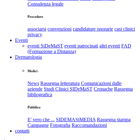
Consulenza legale
Procedure
associarsi
convenzioni
candidature onorarie
casi clinici
privacy
Eventi
eventi SiDeMaST
eventi patrocinati
altri eventi
FAD
(Formazione a Distanza)
Dermatologia
Medici
News
Rassegna letteratura
Comunicazioni dalle
aziende
Studi Clinici SIDeMaST
Cronache
Rassegna
bibliografica
Pubblico
E' vero che ...
SIDEMAStMEDIA
Rassegna stampa
Campagne
Fotografia
Raccomandazioni
contatti