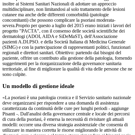
inoltre ai Sistemi Sanitari Nazionali di adottare un approccio
multidisciplinare, non limitandosi al solo trattamento delle lesioni
cutanee ma anche delle differenti comorbidità (patologie
concomitanti) che possono complicare la psoriasi moderata-
severa.Proprio per questo a luglio del 2015 erano iniziati i lavori del
progetto "PACTA", con il consenso delle società scientifiche dei
dermatologi (ADOI, AIDA e SiDeMaST), dell'Associazione
pazienti A.DI.PSO. e della Società Italiana di Medicina Generale
(SIMG) e con la partecipazione di rappresentanti politici, funzionari
regionali e direttori sanitari. Obiettivo: partendo dai bisogni del
paziente, offrire un contributo alla gestione della patologia, fornendo
suggerimenti per la riorganizzazione della governance sanitaria
territoriale, al fine di migliorare la qualità di vita delle persone che ne
sono colpite.
Un modello di gestione ideale
«La psoriasi è una patologia cronica e il Servizio sanitario nazionale
deve organizzarsi per rispondere a una domanda di assistenza
caratterizzata da continuità delle cure per lunghi periodi - aggiunge
Pisanti -. Dall'analisi della governance centrale e locale dei percorsi
di cura della psoriasi, è emersa la necessità di rivisitare gli attuali
modelli: occorre una diversa strategia assistenziale che consenta di
utilizzare in maniera corretta le risorse migliorando le attività di