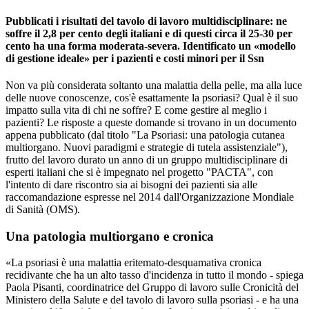
Pubblicati i risultati del tavolo di lavoro multidisciplinare: ne
soffre il 2,8 per cento degli italiani e di questi circa il 25-30 per
cento ha una forma moderata-severa. Identificato un «modello
di gestione ideale» per i pazienti e costi minori per il Ssn
Non va più considerata soltanto una malattia della pelle, ma alla luce
delle nuove conoscenze, cos'è esattamente la psoriasi? Qual è il suo
impatto sulla vita di chi ne soffre? E come gestire al meglio i
pazienti? Le risposte a queste domande si trovano in un documento
appena pubblicato (dal titolo "La Psoriasi: una patologia cutanea
multiorgano. Nuovi paradigmi e strategie di tutela assistenziale"),
frutto del lavoro durato un anno di un gruppo multidisciplinare di
esperti italiani che si è impegnato nel progetto "PACTA", con
l'intento di dare riscontro sia ai bisogni dei pazienti sia alle
raccomandazione espresse nel 2014 dall'Organizzazione Mondiale
di Sanità (OMS).
Una patologia multiorgano e cronica
«La psoriasi è una malattia eritemato-desquamativa cronica
recidivante che ha un alto tasso d'incidenza in tutto il mondo - spiega
Paola Pisanti, coordinatrice del Gruppo di lavoro sulle Cronicità del
Ministero della Salute e del tavolo di lavoro sulla psoriasi - e ha una