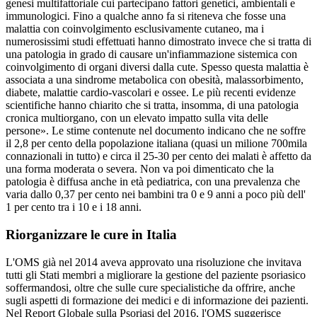
genesi multifattoriale cui partecipano fattori genetici, ambientali e
immunologici. Fino a qualche anno fa si riteneva che fosse una
malattia con coinvolgimento esclusivamente cutaneo, ma i
numerosissimi studi effettuati hanno dimostrato invece che si tratta di
una patologia in grado di causare un'infiammazione sistemica con
coinvolgimento di organi diversi dalla cute. Spesso questa malattia è
associata a una sindrome metabolica con obesità, malassorbimento,
diabete, malattie cardio-vascolari e ossee. Le più recenti evidenze
scientifiche hanno chiarito che si tratta, insomma, di una patologia
cronica multiorgano, con un elevato impatto sulla vita delle
persone». Le stime contenute nel documento indicano che ne soffre
il 2,8 per cento della popolazione italiana (quasi un milione 700mila
connazionali in tutto) e circa il 25-30 per cento dei malati è affetto da
una forma moderata o severa. Non va poi dimenticato che la
patologia è diffusa anche in età pediatrica, con una prevalenza che
varia dallo 0,37 per cento nei bambini tra 0 e 9 anni a poco più dell'
1 per cento tra i 10 e i 18 anni.
Riorganizzare le cure in Italia
L'OMS già nel 2014 aveva approvato una risoluzione che invitava
tutti gli Stati membri a migliorare la gestione del paziente psoriasico
soffermandosi, oltre che sulle cure specialistiche da offrire, anche
sugli aspetti di formazione dei medici e di informazione dei pazienti.
Nel Report Globale sulla Psoriasi del 2016, l'OMS suggerisce