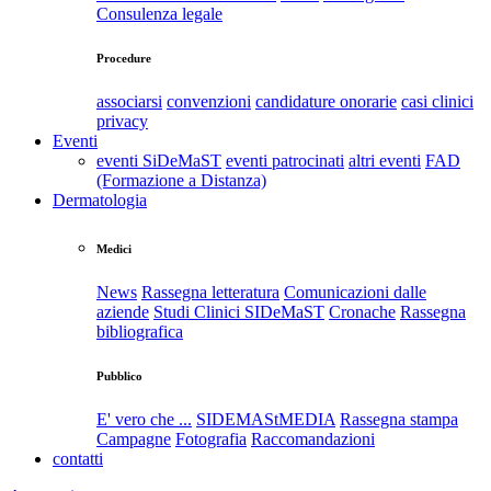
Consulenza legale
Procedure
associarsi
convenzioni
candidature onorarie
casi clinici
privacy
Eventi
eventi SiDeMaST
eventi patrocinati
altri eventi
FAD
(Formazione a Distanza)
Dermatologia
Medici
News
Rassegna letteratura
Comunicazioni dalle
aziende
Studi Clinici SIDeMaST
Cronache
Rassegna
bibliografica
Pubblico
E' vero che ...
SIDEMAStMEDIA
Rassegna stampa
Campagne
Fotografia
Raccomandazioni
contatti