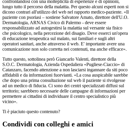
confrontandosi con una molteplicità di esperienze e di opinioni,
lungo tutto il percorso della malattia. Per questo alcuni esperti non si
dicono contrari all'utilizzo del web nel rapporto medico-paziente. «Il
paziente con psoriasi – sostiene Salvatore Amato, direttore dell'U.O.
Dermatologia, ARNAS Civico di Palermo - deve essere
responsabilizzato ad autogestirsi la malattia sul versante sia fisico
che psicologico, nella percezione del disagio. Deve esserci un'opera
di educazione terapeutica sul malato, sui familiari e sugli altri
operatori sanitari, anche attraverso il web. E' importante avere una
comunicazione non solo corretta nei contenuti, ma anche efficace».
Tutto questo, sottolinea però Giancarlo Valenti, direttore della
S.O.C. Dermatologia, Azienda Ospedaliera «Pugliese-Ciaccio» di
Catanzaro, facendo attenzione a non lasciarsi ingannare da siti poco
affidabili e da informazioni fuorvianti. «La cosa auspicabile sarebbe
che dopo una prima consultazione sul web il paziente si rivolgesse
ad un medico di fiducia. Ci sono dei centri specializzati diffusi sul
territorio; sarebbero necessarie delle campagne di informazioni per
permettere ai cittadini di individuare il centro specialistico più
vicino».
Ti è piaciuto questo contenuto?
Condividi con colleghi e amici