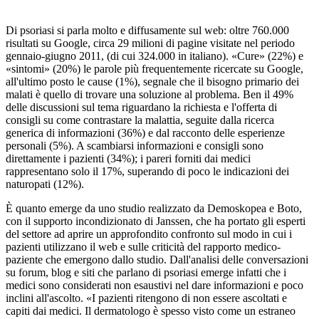
Di psoriasi si parla molto e diffusamente sul web: oltre 760.000
risultati su Google, circa 29 milioni di pagine visitate nel periodo
gennaio-giugno 2011, (di cui 324.000 in italiano). «Cure» (22%) e
«sintomi» (20%) le parole più frequentemente ricercate su Google,
all'ultimo posto le cause (1%), segnale che il bisogno primario dei
malati è quello di trovare una soluzione al problema. Ben il 49%
delle discussioni sul tema riguardano la richiesta e l'offerta di
consigli su come contrastare la malattia, seguite dalla ricerca
generica di informazioni (36%) e dal racconto delle esperienze
personali (5%). A scambiarsi informazioni e consigli sono
direttamente i pazienti (34%); i pareri forniti dai medici
rappresentano solo il 17%, superando di poco le indicazioni dei
naturopati (12%).
È quanto emerge da uno studio realizzato da Demoskopea e Boto,
con il supporto incondizionato di Janssen, che ha portato gli esperti
del settore ad aprire un approfondito confronto sul modo in cui i
pazienti utilizzano il web e sulle criticità del rapporto medico-
paziente che emergono dallo studio. Dall'analisi delle conversazioni
su forum, blog e siti che parlano di psoriasi emerge infatti che i
medici sono considerati non esaustivi nel dare informazioni e poco
inclini all'ascolto. «I pazienti ritengono di non essere ascoltati e
capiti dai medici. Il dermatologo è spesso visto come un estraneo