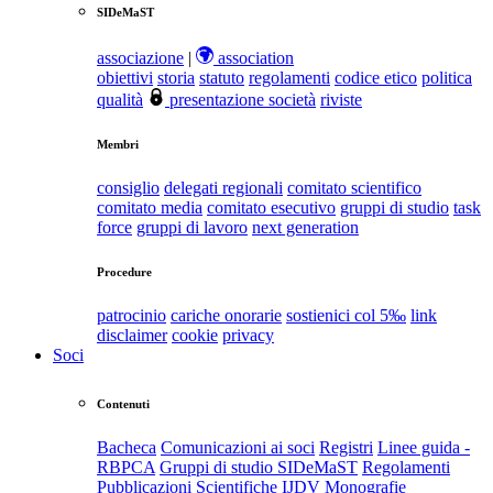
SIDeMaST
associazione
|
association
obiettivi
storia
statuto
regolamenti
codice etico
politica
qualità
presentazione società
riviste
Membri
consiglio
delegati regionali
comitato scientifico
comitato media
comitato esecutivo
gruppi di studio
task
force
gruppi di lavoro
next generation
Procedure
patrocinio
cariche onorarie
sostienici col 5‰
link
disclaimer
cookie
privacy
Soci
Contenuti
Bacheca
Comunicazioni ai soci
Registri
Linee guida -
RBPCA
Gruppi di studio SIDeMaST
Regolamenti
Pubblicazioni Scientifiche
IJDV
Monografie