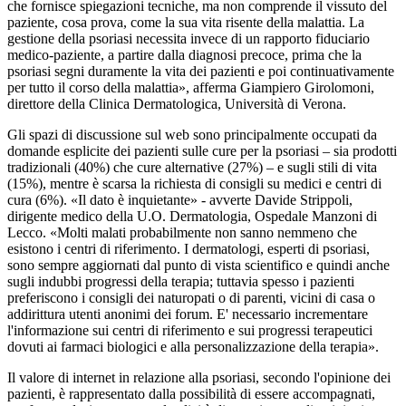
che fornisce spiegazioni tecniche, ma non comprende il vissuto del
paziente, cosa prova, come la sua vita risente della malattia. La
gestione della psoriasi necessita invece di un rapporto fiduciario
medico-paziente, a partire dalla diagnosi precoce, prima che la
psoriasi segni duramente la vita dei pazienti e poi continuativamente
per tutto il corso della malattia», afferma Giampiero Girolomoni,
direttore della Clinica Dermatologica, Università di Verona.
Gli spazi di discussione sul web sono principalmente occupati da
domande esplicite dei pazienti sulle cure per la psoriasi – sia prodotti
tradizionali (40%) che cure alternative (27%) – e sugli stili di vita
(15%), mentre è scarsa la richiesta di consigli su medici e centri di
cura (6%). «Il dato è inquietante» - avverte Davide Strippoli,
dirigente medico della U.O. Dermatologia, Ospedale Manzoni di
Lecco. «Molti malati probabilmente non sanno nemmeno che
esistono i centri di riferimento. I dermatologi, esperti di psoriasi,
sono sempre aggiornati dal punto di vista scientifico e quindi anche
sugli indubbi progressi della terapia; tuttavia spesso i pazienti
preferiscono i consigli dei naturopati o di parenti, vicini di casa o
addirittura utenti anonimi dei forum. E' necessario incrementare
l'informazione sui centri di riferimento e sui progressi terapeutici
dovuti ai farmaci biologici e alla personalizzazione della terapia».
Il valore di internet in relazione alla psoriasi, secondo l'opinione dei
pazienti, è rappresentato dalla possibilità di essere accompagnati,