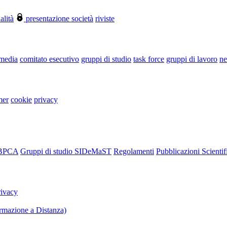
alità
presentazione società
riviste
 media
comitato esecutivo
gruppi di studio
task force
gruppi di lavoro
ne
mer
cookie
privacy
RBPCA
Gruppi di studio SIDeMaST
Regolamenti
Pubblicazioni Scientif
rivacy
mazione a Distanza)