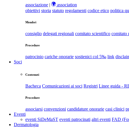
associazione
|
association
obiettivi
storia
statuto
regolamenti
codice etico
politica qu
Membri
consiglio
delegati regionali
comitato scientifico
comitato
Procedure
patrocinio
cariche onorarie
sostienici col 5‰
link
disclai
Soci
Contenuti
Bacheca
Comunicazioni ai soci
Registri
Linee guida - 
Procedure
associarsi
convenzioni
candidature onorarie
casi clinici
p
Eventi
eventi SiDeMaST
eventi patrocinati
altri eventi
FAD (For
Dermatologia