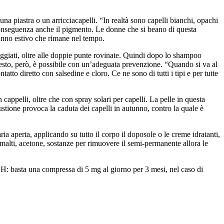
 una piastra o un arricciacapelli. “In realtà sono capelli bianchi, opachi
i conseguenza anche il pigmento. Le donne che si beano di questa
danno estivo che rimane nel tempo.
neggiati, oltre alle doppie punte rovinate. Quindi dopo lo shampoo
 questo, però, è possibile con un’adeguata prevenzione. “Quando si va al
atto diretto con salsedine e cloro. Ce ne sono di tutti i tipi e per tutte
appelli, oltre che con spray solari per capelli. La pelle in questa
ustione provoca la caduta dei capelli in autunno, contro la quale è
a aperta, applicando su tutto il corpo il doposole o le creme idratanti,
 smalti, acetone, sostanze per rimuovere il semi-permanente allora le
 H: basta una compressa di 5 mg al giorno per 3 mesi, nel caso di