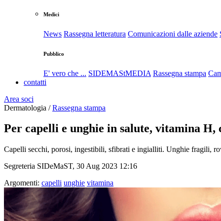
Medici
News
Rassegna letteratura
Comunicazioni dalle aziende
Pubblico
E' vero che ...
SIDEMAStMEDIA
Rassegna stampa
Cam
contatti
Area soci
Dermatologia /
Rassegna stampa
Per capelli e unghie in salute, vitamina H, c
Capelli secchi, porosi, ingestibili, sfibrati e ingialliti. Unghie fragili,
Segreteria SIDeMaST, 30 Aug 2023 12:16
Argomenti:
capelli
unghie
vitamina