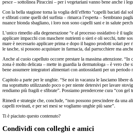
pesce – sottolinea Piraccini – per i vegetariani vanno bene anche i leg
Con la bella stagione torna la voglia dell’effetto “capelli baciati dal s
e sfibrati come quelli del surfista – rimarca l’esperta – Sembrano pag
nuance bionda sbagliano, i loro non sono capelli sani e in salute perc
L’unico rimedio alla degenerazione “e al processo ossidativo è il tagli
applicare impacchi con maschere nutrienti o sieri e oli secchi, tutte s
mare è necessario applicare prima e dopo il bagno prodotti solari per rige
le tasche, si possono acquistare in farmacia, dal parrucchiere ma anch
Anche al cuoio capelluto occorre prestare la massima attenzione. “In ca
zona è molto delicata – mette in guardia la dermatologa – è vero che si
bene assumere integratori alimentari con antiossidanti per un periodo 
Capitolo a parte per le unghie. “Se noi in vacanza le lasciamo libere d
ma soprattutto utilizzando poco o per niente detersivi per lavare stovig
rendiamo più fragili e sfibrate”. Possiamo prendercene cura “con gel t
Rimedi e strategie che, conclude, “non possono prescindere da una alim
capelli rovinati, e per sei mesi se vogliamo unghie più sane”.
Ti è piaciuto questo contenuto?
Condividi con colleghi e amici