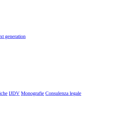
xt generation
iche
IJDV
Monografie
Consulenza legale