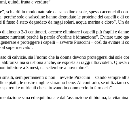
umi, quindi frutta e verdura”.
ole”, schiariti in modo naturale da salsedine e sole, spesso acconciati con
lia, perché sole e salsedine hanno degradato le proteine dei capelli e d
hé il fusto è stato degradato da raggi solari, acqua marina e cloro”. Un 
o di almeno 2-3 centimetri, occorre eliminare i capelli più fragili e dan
ostanze nutrienti perché la parola d’ordine è idratazione”. Evitare tutto
nerare e proteggere i capelli – avverte Piraccini – così da evitare il cont
e al supermercato”.
so di calvizie, sia l’uomo che la donna devono proteggersi dal sole con c
 abbronza ma si ustiona anche, se esposta ai raggi ultravioletti. Questa 
non inferiore a 3 mesi, da settembre a novembre”.
a smalti, semipermanenti o non – avverte Piraccini – stando sempre all’ari
lie e piatti, le nostre unghie staranno bene. Al contrario, se utilizziamo
rasparenti e nutrienti che si trovano in commercio in farmacia”.
entazione sana ed equilibrata e dall’assunzione di biotina, la vitamina