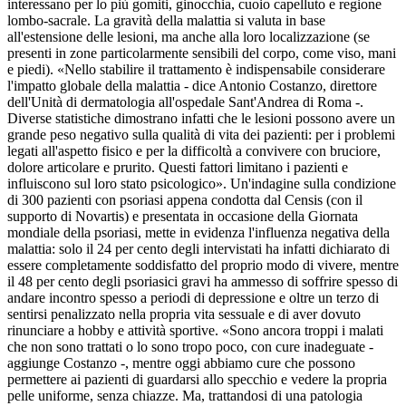
interessano per lo più gomiti, ginocchia, cuoio capelluto e regione
lombo-sacrale. La gravità della malattia si valuta in base
all'estensione delle lesioni, ma anche alla loro localizzazione (se
presenti in zone particolarmente sensibili del corpo, come viso, mani
e piedi). «Nello stabilire il trattamento è indispensabile considerare
l'impatto globale della malattia - dice Antonio Costanzo, direttore
dell'Unità di dermatologia all'ospedale Sant'Andrea di Roma -.
Diverse statistiche dimostrano infatti che le lesioni possono avere un
grande peso negativo sulla qualità di vita dei pazienti: per i problemi
legati all'aspetto fisico e per la difficoltà a convivere con bruciore,
dolore articolare e prurito. Questi fattori limitano i pazienti e
influiscono sul loro stato psicologico». Un'indagine sulla condizione
di 300 pazienti con psoriasi appena condotta dal Censis (con il
supporto di Novartis) e presentata in occasione della Giornata
mondiale della psoriasi, mette in evidenza l'influenza negativa della
malattia: solo il 24 per cento degli intervistati ha infatti dichiarato di
essere completamente soddisfatto del proprio modo di vivere, mentre
il 48 per cento degli psoriasici gravi ha ammesso di soffrire spesso di
andare incontro spesso a periodi di depressione e oltre un terzo di
sentirsi penalizzato nella propria vita sessuale e di aver dovuto
rinunciare a hobby e attività sportive. «Sono ancora troppi i malati
che non sono trattati o lo sono tropo poco, con cure inadeguate -
aggiunge Costanzo -, mentre oggi abbiamo cure che possono
permettere ai pazienti di guardarsi allo specchio e vedere la propria
pelle uniforme, senza chiazze. Ma, trattandosi di una patologia