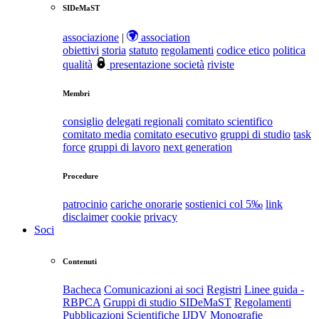
SIDeMaST
associazione
|
association
obiettivi
storia
statuto
regolamenti
codice etico
politica
qualità
presentazione società
riviste
Membri
consiglio
delegati regionali
comitato scientifico
comitato media
comitato esecutivo
gruppi di studio
task
force
gruppi di lavoro
next generation
Procedure
patrocinio
cariche onorarie
sostienici col 5‰
link
disclaimer
cookie
privacy
Soci
Contenuti
Bacheca
Comunicazioni ai soci
Registri
Linee guida -
RBPCA
Gruppi di studio SIDeMaST
Regolamenti
Pubblicazioni Scientifiche
IJDV
Monografie