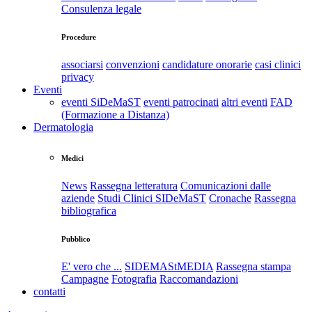
Consulenza legale
Procedure
associarsi
convenzioni
candidature onorarie
casi clinici
privacy
Eventi
eventi SiDeMaST
eventi patrocinati
altri eventi
FAD
(Formazione a Distanza)
Dermatologia
Medici
News
Rassegna letteratura
Comunicazioni dalle
aziende
Studi Clinici SIDeMaST
Cronache
Rassegna
bibliografica
Pubblico
E' vero che ...
SIDEMAStMEDIA
Rassegna stampa
Campagne
Fotografia
Raccomandazioni
contatti