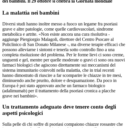
dei bambini. Il 29 ottobre si celebra la Giornata mondiale
La malattia nei bambini
Diversi studi hanno inoltre messo a fuoco un legame fra psoriasi
grave e altre patologie, come quelle cardiovascolari, sindrome
metabolica e artrite. «Non esiste ancora una cura risolutiva -
aggiunge Piergiorgio Malagoli, direttore del Centro Psocare al
Policlinico di San Donato Milanese -, ma diverse terapie efficaci che
possono alleviarne i sintomi e tenerla sotto controllo fino a una
completa risoluzione del problema. Per le forme lievi ci sono creme,
unguenti e gel, mentre per quelle moderate o gravi ci sono ora nuovi
farmaci biologici che agiscono direttamente sui meccanismi del
sistema immunitario coinvolti nella malattia, che in trial recenti
hanno dimostrato di riuscire a far scomparire le chiazze in tre mesi,
diminuendo anche prurito, dolore e desquamazione. Da poco in
Europa è poi stato approvato anche un farmaco biologico
(adalimumab) per il trattamento della psoriasi cronica a placche
grave nei bambini».
Un trattamento adeguato deve tenere conto degli
aspetti psicologici
Sulla pelle di chi soffre di psoriasi compaiono chiazze rossastre che