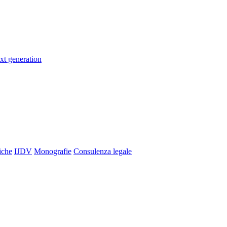
xt generation
iche
IJDV
Monografie
Consulenza legale