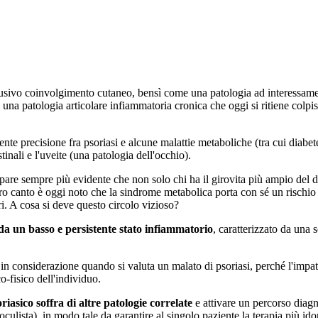
lusivo coinvolgimento cutaneo, bensì come una patologia ad interessamen
ca, una patologia articolare infiammatoria cronica che oggi si ritiene colpi
e precisione fra psoriasi e alcune malattie metaboliche (tra cui diabet
tinali e l'uveite (una patologia dell'occhio).
ppare sempre più evidente che non solo chi ha il girovita più ampio del 
altro canto è oggi noto che la sindrome metabolica porta con sé un rischio
ri. A cosa si deve questo circolo vizioso?
 da un basso e persistente stato infiammatorio
, caratterizzato da una
in considerazione quando si valuta un malato di psoriasi, perché l'impatt
o-fisico dell'individuo.
riasico soffra di altre patologie correlate
e attivare un percorso diagn
culista), in modo tale da garantire al singolo paziente la terapia più ido