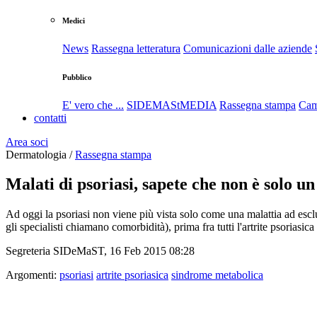
Medici
News
Rassegna letteratura
Comunicazioni dalle aziende
Pubblico
E' vero che ...
SIDEMAStMEDIA
Rassegna stampa
Cam
contatti
Area soci
Dermatologia /
Rassegna stampa
Malati di psoriasi, sapete che non è solo u
Ad oggi la psoriasi non viene più vista solo come una malattia ad esc
gli specialisti chiamano comorbidità), prima fra tutti l'artrite psoriasica
Segreteria SIDeMaST, 16 Feb 2015 08:28
Argomenti:
psoriasi
artrite psoriasica
sindrome metabolica