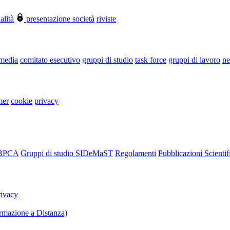
alità
presentazione società
riviste
 media
comitato esecutivo
gruppi di studio
task force
gruppi di lavoro
ne
mer
cookie
privacy
RBPCA
Gruppi di studio SIDeMaST
Regolamenti
Pubblicazioni Scientif
rivacy
mazione a Distanza)