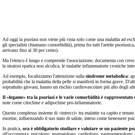
Ad oggi la psoriasi non viene più vista solo come una malattia ad esc
gli specialisti chiamano comorbidità), prima fra tutti l'artrite psoriasi
arrivano fino al 30 per cento).
Ma l'elenco è lungo e comprende l'associazione, documenta con crescent
la steatosi epatica non alcolica, le malattie infiammatorie croniche intes
Ad esempio, focalizziamo l'attenzione sulla
sindrome metabolica
: a
probabilità che la malattia della pelle si manifesti in forma grave. D'
soprattutto giovani, hanno un rischio cardiovascolare più alto degli alt
Il «legame» tra la psoriasi e le varie comorbidità è rappresentato
note come citochine e adipochine pro-infiammatorie.
Questo complesso insieme di «intrecci» tra malattie va capito e tenuto 
enorme, influenzando il suo stato di salute, inteso come benessere psic
In pratica,
ora è obbligatorio studiare e valutare se un paziente pso
all'occorrenza, psicologo, reumatologo, cardiologo, gastroenterologo, o