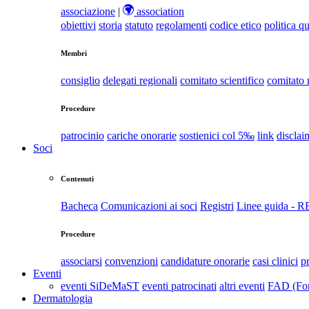
associazione
|
association
obiettivi
storia
statuto
regolamenti
codice etico
politica qu
Membri
consiglio
delegati regionali
comitato scientifico
comitato
Procedure
patrocinio
cariche onorarie
sostienici col 5‰
link
disclai
Soci
Contenuti
Bacheca
Comunicazioni ai soci
Registri
Linee guida - 
Procedure
associarsi
convenzioni
candidature onorarie
casi clinici
p
Eventi
eventi SiDeMaST
eventi patrocinati
altri eventi
FAD (For
Dermatologia