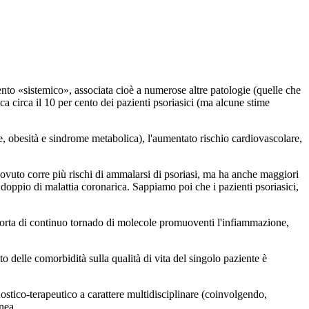
to «sistemico», associata cioè a numerose altre patologie (quelle che
sca circa il 10 per cento dei pazienti psoriasici (ma alcune stime
e, obesità e sindrome metabolica), l'aumentato rischio cardiovascolare,
dovuto corre più rischi di ammalarsi di psoriasi, ma ha anche maggiori
 doppio di malattia coronarica. Sappiamo poi che i pazienti psoriasici,
 sorta di continuo tornado di molecole promuoventi l'infiammazione,
o delle comorbidità sulla qualità di vita del singolo paziente è
ostico-terapeutico a carattere multidisciplinare (coinvolgendo,
nea.