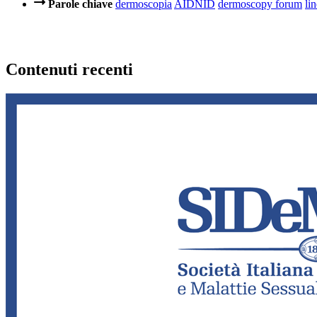
Parole chiave
dermoscopia
AIDNID
dermoscopy forum
li
Contenuti recenti