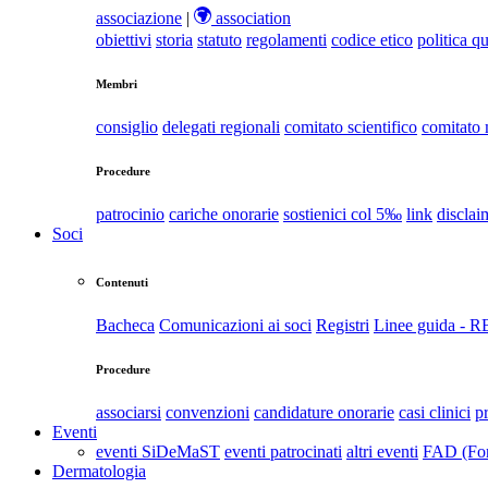
associazione
|
association
obiettivi
storia
statuto
regolamenti
codice etico
politica qu
Membri
consiglio
delegati regionali
comitato scientifico
comitato
Procedure
patrocinio
cariche onorarie
sostienici col 5‰
link
disclai
Soci
Contenuti
Bacheca
Comunicazioni ai soci
Registri
Linee guida - 
Procedure
associarsi
convenzioni
candidature onorarie
casi clinici
p
Eventi
eventi SiDeMaST
eventi patrocinati
altri eventi
FAD (For
Dermatologia