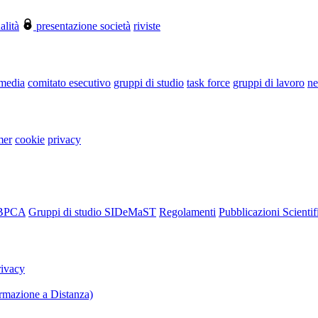
alità
presentazione società
riviste
 media
comitato esecutivo
gruppi di studio
task force
gruppi di lavoro
ne
mer
cookie
privacy
RBPCA
Gruppi di studio SIDeMaST
Regolamenti
Pubblicazioni Scientif
rivacy
mazione a Distanza)