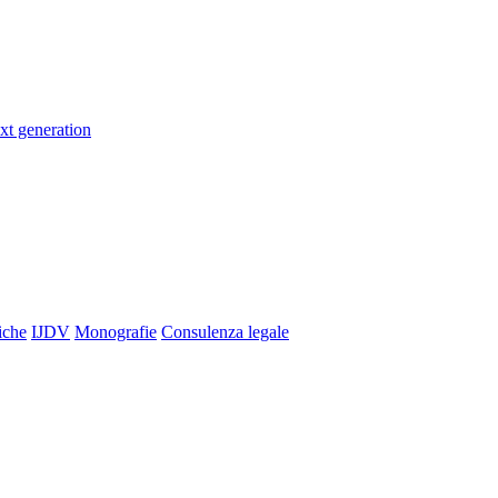
xt generation
iche
IJDV
Monografie
Consulenza legale