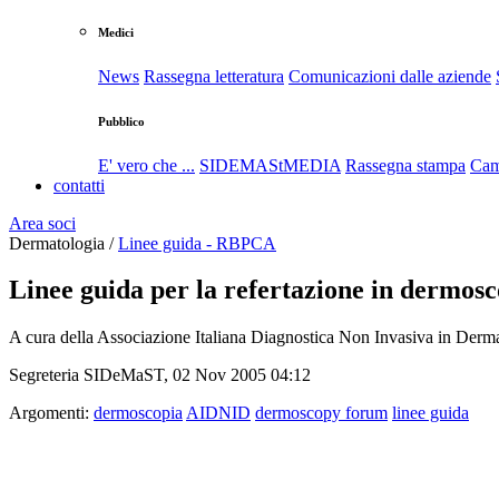
Medici
News
Rassegna letteratura
Comunicazioni dalle aziende
Pubblico
E' vero che ...
SIDEMAStMEDIA
Rassegna stampa
Cam
contatti
Area soci
Dermatologia /
Linee guida - RBPCA
Linee guida per la refertazione in dermos
A cura della Associazione Italiana Diagnostica Non Invasiva in De
Segreteria SIDeMaST, 02 Nov 2005 04:12
Argomenti:
dermoscopia
AIDNID
dermoscopy forum
linee guida