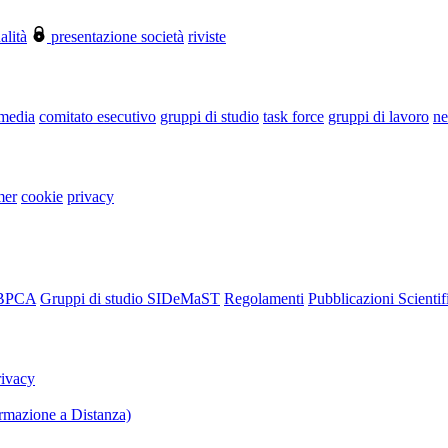
alità
presentazione società
riviste
 media
comitato esecutivo
gruppi di studio
task force
gruppi di lavoro
ne
mer
cookie
privacy
RBPCA
Gruppi di studio SIDeMaST
Regolamenti
Pubblicazioni Scientif
rivacy
mazione a Distanza)