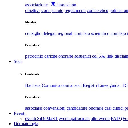
associazione
|
association
obiettivi
storia
statuto
regolamenti
codice etico
politica qu
Membri
consiglio
delegati regionali
comitato scientifico
comitato
Procedure
patrocinio
cariche onorarie
sostienici col 5‰
link
disclai
Soci
Contenuti
Bacheca
Comunicazioni ai soci
Registri
Linee guida - 
Procedure
associarsi
convenzioni
candidature onorarie
casi clinici
p
Eventi
eventi SiDeMaST
eventi patrocinati
altri eventi
FAD (For
Dermatologia