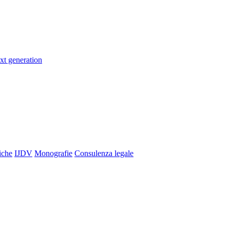
xt generation
iche
IJDV
Monografie
Consulenza legale