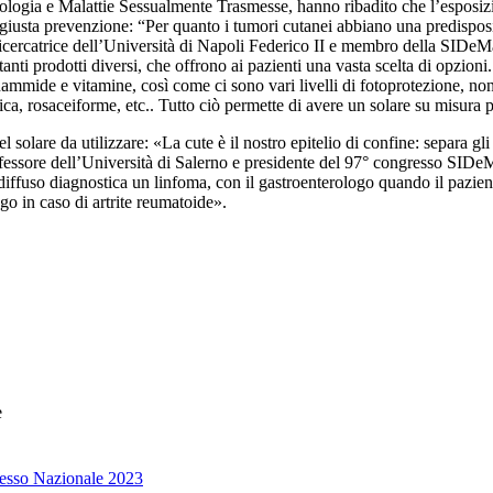
gia e Malattie Sessualmente Trasmesse, hanno ribadito che l’esposizione 
a giusta prevenzione: “Per quanto i tumori cutanei abbiano una predispos
 ricercatrice dell’Università di Napoli Federico II e membro della SIDeM
tanti prodotti diversi, che offrono ai pazienti una vasta scelta di opzio
otinammide e vitamine, così come ci sono vari livelli di fotoprotezione, n
ica, rosaceiforme, etc.. Tutto ciò permette di avere un solare su misura 
solare da utilizzare: «La cute è il nostro epitelio di confine: separa gli
ofessore dell’Università di Salerno e presidente del 97° congresso SIDe
 diffuso diagnostica un linfoma, con il gastroenterologo quando il pazien
go in caso di artrite reumatoide».
e
esso Nazionale 2023