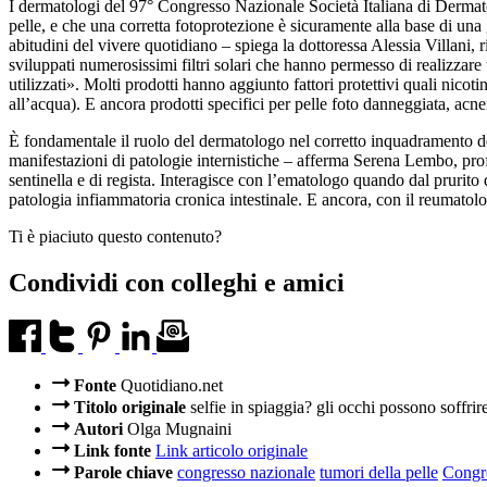
I dermatologi del 97° Congresso Nazionale Società Italiana di Dermatolo
pelle, e che una corretta fotoprotezione è sicuramente alla base di un
abitudini del vivere quotidiano – spiega la dottoressa Alessia Villani,
sviluppati numerosissimi filtri solari che hanno permesso di realizzare 
utilizzati». Molti prodotti hanno aggiunto fattori protettivi quali nic
all’acqua). E ancora prodotti specifici per pelle foto danneggiata, acne
È fondamentale il ruolo del dermatologo nel corretto inquadramento del 
manifestazioni di patologie internistiche – afferma Serena Lembo, pr
sentinella e di regista. Interagisce con l’ematologo quando dal prurito
patologia infiammatoria cronica intestinale. E ancora, con il reumatolo
Ti è piaciuto questo contenuto?
Condividi con colleghi e amici
Fonte
Quotidiano.net
Titolo originale
selfie in spiaggia? gli occhi possono soffrir
Autori
Olga Mugnaini
Link fonte
Link articolo originale
Parole chiave
congresso nazionale
tumori della pelle
Congr