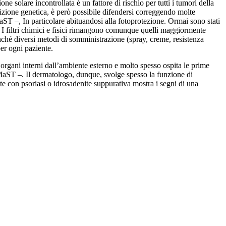
solare incontrollata è un fattore di rischio per tutti i tumori della
izione genetica, è però possibile difendersi correggendo molte
aST –, In particolare abituandosi alla fotoprotezione. Ormai sono stati
ni. I filtri chimici e fisici rimangono comunque quelli maggiormente
onché diversi metodi di somministrazione (spray, creme, resistenza
per ogni paziente.
 organi interni dall’ambiente esterno e molto spesso ospita le prime
MaST –. Il dermatologo, dunque, svolge spesso la funzione di
te con psoriasi o idrosadenite suppurativa mostra i segni di una