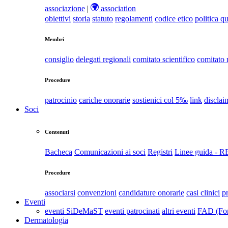
associazione
|
association
obiettivi
storia
statuto
regolamenti
codice etico
politica qu
Membri
consiglio
delegati regionali
comitato scientifico
comitato
Procedure
patrocinio
cariche onorarie
sostienici col 5‰
link
disclai
Soci
Contenuti
Bacheca
Comunicazioni ai soci
Registri
Linee guida - 
Procedure
associarsi
convenzioni
candidature onorarie
casi clinici
p
Eventi
eventi SiDeMaST
eventi patrocinati
altri eventi
FAD (For
Dermatologia