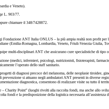
bardia e Veneto).
gge L. 903/77.
pure chiamare il 348/7428872.
 Fondazione ANT Italia ONLUS – la più ampia realtà non profit per l’ass
 italiane (Emilia-Romagna, Lombardia, Veneto, Friuli-Venezia Giulia, T
ipe multi-disciplinari ANT che assicurano cure specialistiche di tipo os
 (medici, infermieri, psicologi, nutrizionisti, fisioterapisti, farmacisti
icamente l’operato dello staff sanitario.
ogetti di diagnosi precoce del melanoma, delle neoplasie tiroidee, gine
prevenzione si attuano negli ambulatori ANT presenti in diverse regioni, 
entazione diagnostica, consentono di realizzare visite su tutto il territ
 Charity Point” (luoghi rivolti alla raccolta fondi, ma anche allo svilup
ccolta fondi e la predisposizione della logistica necessaria all’assistenza