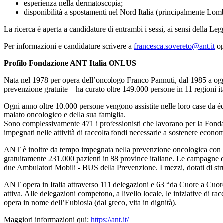
esperienza nella dermatoscopia;
disponibilità a spostamenti nel Nord Italia (principalmente Lom
La ricerca è aperta a candidature di entrambi i sessi, ai sensi della Le
Per informazioni e candidature scrivere a
francesca.sovereto@ant.it
op
Profilo Fondazione ANT Italia ONLUS
Nata nel 1978 per opera dell’oncologo Franco Pannuti, dal 1985 a oggi
prevenzione gratuite – ha curato oltre 149.000 persone in 11 regioni
Ogni anno oltre 10.000 persone vengono assistite nelle loro case da équ
malato oncologico e della sua famiglia.
Sono complessivamente 471 i professionisti che lavorano per la Fondazione
impegnati nelle attività di raccolta fondi necessarie a sostenere econom
ANT è inoltre da tempo impegnata nella prevenzione oncologica con pr
gratuitamente 231.000 pazienti in 88 province italiane. Le campagne di 
due Ambulatori Mobili - BUS della Prevenzione. I mezzi, dotati di strum
ANT opera in Italia attraverso 111 delegazioni e 63 “da Cuore a Cuore –
attiva. Alle delegazioni competono, a livello locale, le iniziative di ra
opera in nome dell’Eubiosia (dal greco, vita in dignità).
Maggiori informazioni qui:
https://ant.it/