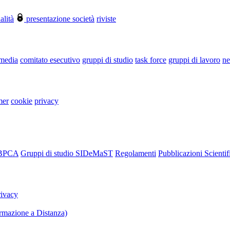
alità
presentazione società
riviste
 media
comitato esecutivo
gruppi di studio
task force
gruppi di lavoro
ne
mer
cookie
privacy
RBPCA
Gruppi di studio SIDeMaST
Regolamenti
Pubblicazioni Scientif
rivacy
mazione a Distanza)