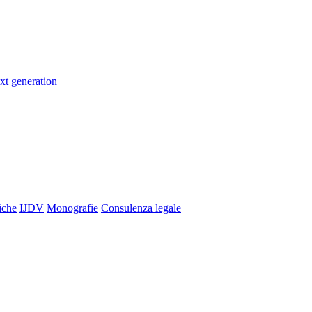
xt generation
iche
IJDV
Monografie
Consulenza legale