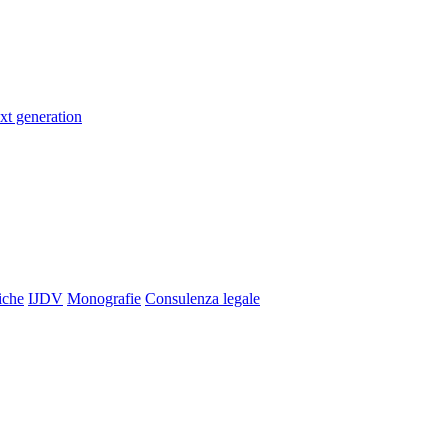
xt generation
iche
IJDV
Monografie
Consulenza legale