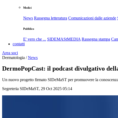
Medici
News
Rassegna letteratura
Comunicazioni dalle aziende
Pubblico
E' vero che ...
SIDEMAStMEDIA
Rassegna stampa
Cam
contatti
Area soci
Dermatologia /
News
DermoPopCast: il podcast divulgativo dell
Un nuovo progetto firmato SIDeMaST per promuovere la conoscenza e 
Segreteria SIDeMaST, 29 Oct 2025 05:14