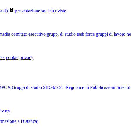
alità
presentazione società
riviste
 media
comitato esecutivo
gruppi di studio
task force
gruppi di lavoro
ne
mer
cookie
privacy
RBPCA
Gruppi di studio SIDeMaST
Regolamenti
Pubblicazioni Scientif
rivacy
mazione a Distanza)