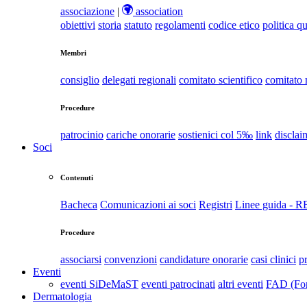
associazione
|
association
obiettivi
storia
statuto
regolamenti
codice etico
politica qu
Membri
consiglio
delegati regionali
comitato scientifico
comitato
Procedure
patrocinio
cariche onorarie
sostienici col 5‰
link
disclai
Soci
Contenuti
Bacheca
Comunicazioni ai soci
Registri
Linee guida - 
Procedure
associarsi
convenzioni
candidature onorarie
casi clinici
p
Eventi
eventi SiDeMaST
eventi patrocinati
altri eventi
FAD (For
Dermatologia