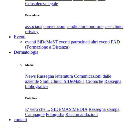
Consulenza legale
Procedure
associarsi
convenzioni
candidature onorarie
casi clinici
privacy
Eventi
eventi SiDeMaST
eventi patrocinati
altri eventi
FAD
(Formazione a Distanza)
Dermatologia
Medici
News
Rassegna letteratura
Comunicazioni dalle
aziende
Studi Clinici SIDeMaST
Cronache
Rassegna
bibliografica
Pubblico
E' vero che ...
SIDEMAStMEDIA
Rassegna stampa
Campagne
Fotografia
Raccomandazioni
contatti