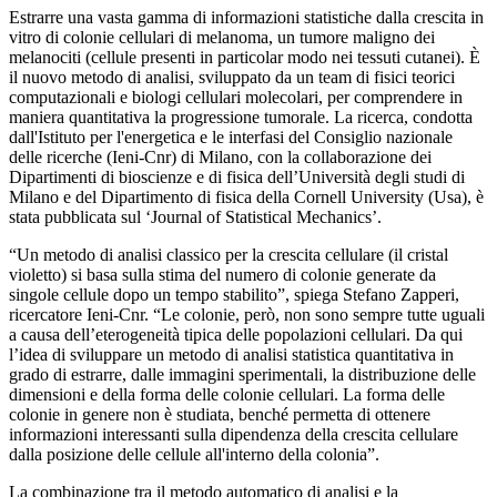
Estrarre una vasta gamma di informazioni statistiche dalla crescita in
vitro di colonie cellulari di melanoma, un tumore maligno dei
melanociti (cellule presenti in particolar modo nei tessuti cutanei). È
il nuovo metodo di analisi, sviluppato da un team di fisici teorici
computazionali e biologi cellulari molecolari, per comprendere in
maniera quantitativa la progressione tumorale. La ricerca, condotta
dall'Istituto per l'energetica e le interfasi del Consiglio nazionale
delle ricerche (Ieni-Cnr) di Milano, con la collaborazione dei
Dipartimenti di bioscienze e di fisica dell’Università degli studi di
Milano e del Dipartimento di fisica della Cornell University (Usa), è
stata pubblicata sul ‘Journal of Statistical Mechanics’.
“Un metodo di analisi classico per la crescita cellulare (il cristal
violetto) si basa sulla stima del numero di colonie generate da
singole cellule dopo un tempo stabilito”, spiega Stefano Zapperi,
ricercatore Ieni-Cnr. “Le colonie, però, non sono sempre tutte uguali
a causa dell’eterogeneità tipica delle popolazioni cellulari. Da qui
l’idea di sviluppare un metodo di analisi statistica quantitativa in
grado di estrarre, dalle immagini sperimentali, la distribuzione delle
dimensioni e della forma delle colonie cellulari. La forma delle
colonie in genere non è studiata, benché permetta di ottenere
informazioni interessanti sulla dipendenza della crescita cellulare
dalla posizione delle cellule all'interno della colonia”.
La combinazione tra il metodo automatico di analisi e la