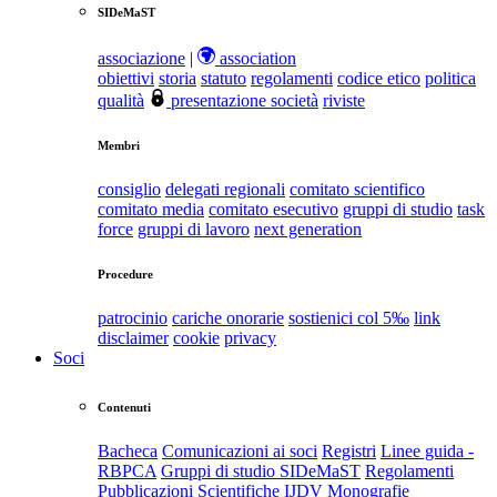
SIDeMaST
associazione
|
association
obiettivi
storia
statuto
regolamenti
codice etico
politica
qualità
presentazione società
riviste
Membri
consiglio
delegati regionali
comitato scientifico
comitato media
comitato esecutivo
gruppi di studio
task
force
gruppi di lavoro
next generation
Procedure
patrocinio
cariche onorarie
sostienici col 5‰
link
disclaimer
cookie
privacy
Soci
Contenuti
Bacheca
Comunicazioni ai soci
Registri
Linee guida -
RBPCA
Gruppi di studio SIDeMaST
Regolamenti
Pubblicazioni Scientifiche
IJDV
Monografie