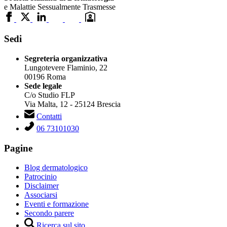
e Malattie Sessualmente Trasmesse
Sedi
Segreteria organizzativa
Lungotevere Flaminio, 22
00196 Roma
Sede legale
C/o Studio FLP
Via Malta, 12 - 25124 Brescia
Contatti
06 73101030
Pagine
Blog dermatologico
Patrocinio
Disclaimer
Associarsi
Eventi e formazione
Secondo parere
Ricerca sul sito