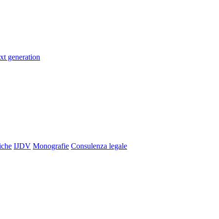
xt generation
iche
IJDV
Monografie
Consulenza legale