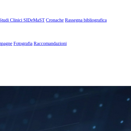
Studi Clinici SIDeMaST
Cronache
Rassegna bibliografica
pagne
Fotografia
Raccomandazioni