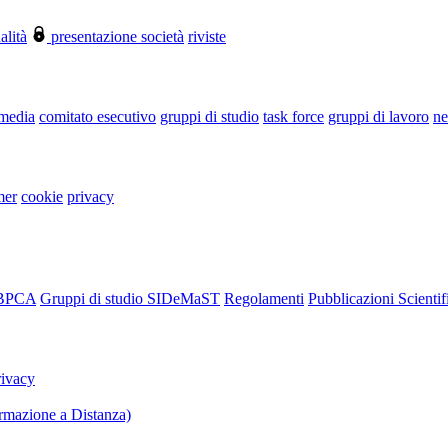
alità
presentazione società
riviste
 media
comitato esecutivo
gruppi di studio
task force
gruppi di lavoro
ne
mer
cookie
privacy
RBPCA
Gruppi di studio SIDeMaST
Regolamenti
Pubblicazioni Scientif
rivacy
mazione a Distanza)