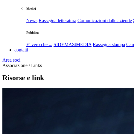
Medici
News
Rassegna letteratura
Comunicazioni dalle aziende
Pubblico
E' vero che ...
SIDEMAStMEDIA
Rassegna stampa
Cam
contatti
Area soci
Associazione / Links
Risorse e link