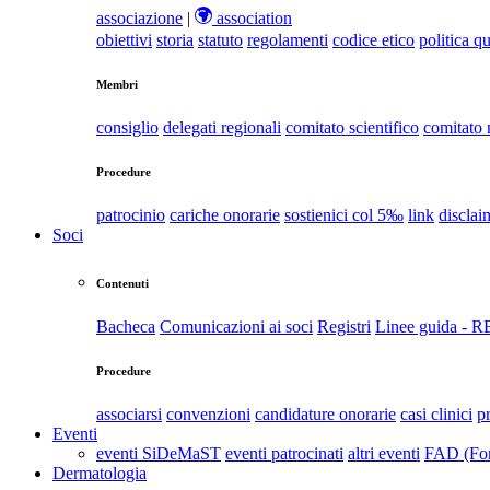
associazione
|
association
obiettivi
storia
statuto
regolamenti
codice etico
politica qu
Membri
consiglio
delegati regionali
comitato scientifico
comitato
Procedure
patrocinio
cariche onorarie
sostienici col 5‰
link
disclai
Soci
Contenuti
Bacheca
Comunicazioni ai soci
Registri
Linee guida - 
Procedure
associarsi
convenzioni
candidature onorarie
casi clinici
p
Eventi
eventi SiDeMaST
eventi patrocinati
altri eventi
FAD (For
Dermatologia